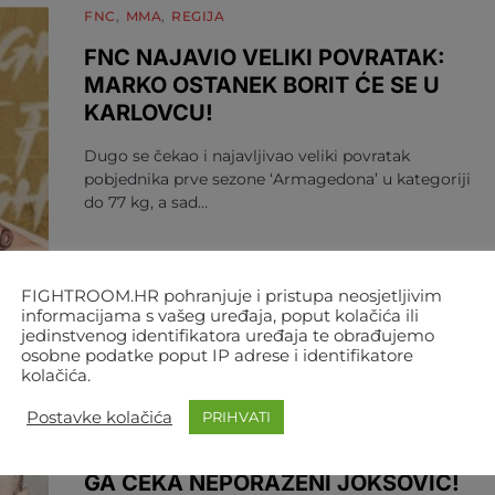
FNC
MMA
REGIJA
FNC NAJAVIO VELIKI POVRATAK:
MARKO OSTANEK BORIT ĆE SE U
KARLOVCU!
Dugo se čekao i najavljivao veliki povratak
pobjednika prve sezone ‘Armagedona’ u kategoriji
do 77 kg, a sad…
FIGHTROOM.HR pohranjuje i pristupa neosjetljivim
informacijama s vašeg uređaja, poput kolačića ili
AUTOR
FIGHTROOM
31. SVIBNJA 2022. 21:51
jedinstvenog identifikatora uređaja te obrađujemo
osobne podatke poput IP adrese i identifikatore
kolačića.
FNC
MMA
REGIJA
Postavke kolačića
PRIHVATI
I OSTANEK SE U OSIJEKU VRAĆA U
KAVEZ FNC-A: NA ‘ARMAGEDONU’
GA ČEKA NEPORAŽENI JOKSOVIĆ!