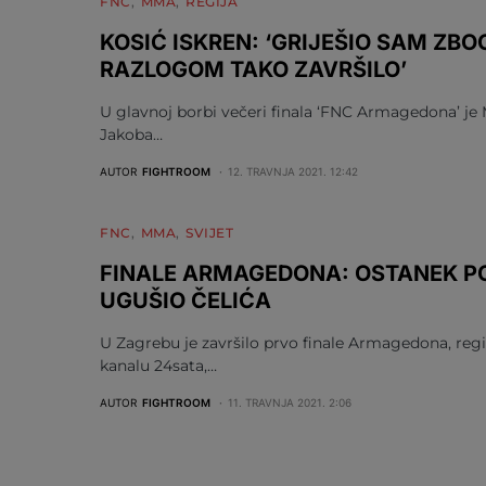
FNC
MMA
REGIJA
KOSIĆ ISKREN: ‘GRIJEŠIO SAM ZBO
RAZLOGOM TAKO ZAVRŠILO’
U glavnoj borbi večeri finala ‘FNC Armagedona’ je
Jakoba…
AUTOR
FIGHTROOM
12. TRAVNJA 2021. 12:42
FNC
MMA
SVIJET
FINALE ARMAGEDONA: OSTANEK POB
UGUŠIO ČELIĆA
U Zagrebu je završilo prvo finale Armagedona, reg
kanalu 24sata,…
AUTOR
FIGHTROOM
11. TRAVNJA 2021. 2:06