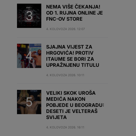
NEMA VIŠE ČEKANJA!
OD 1. RUJNA ONLINE JE
FNC-OV STORE
4. KOLOVOZA 2026. 12:07
SJAJNA VIJEST ZA
HRGOVIĆA! PROTIV
ITAUME SE BORI ZA
UPRAŽNJENU TITULU
4. KOLOVOZA 2026. 10:11
VELIKI SKOK UROŠA
MEDIĆA NAKON
POBJEDE U BEOGRADU:
DESETI JE VELTERAŠ
SVIJETA
4. KOLOVOZA 2026. 16:11