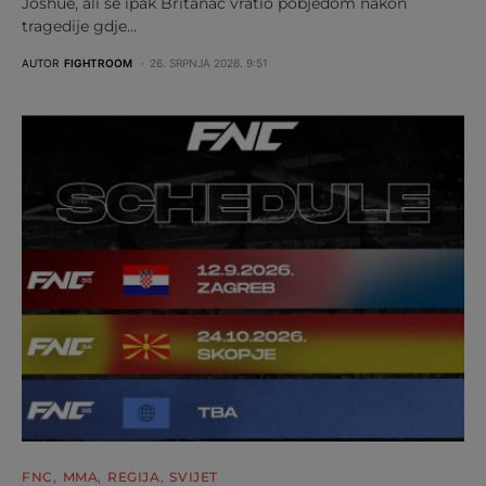
Joshue, ali se ipak Britanac vratio pobjedom nakon
tragedije gdje…
AUTOR
FIGHTROOM
26. SRPNJA 2026. 9:51
FNC
MMA
REGIJA
SVIJET