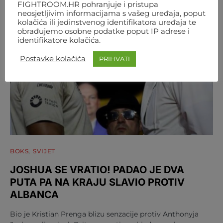
FIGHTROOM.HR pohranjuje i pristupa
neosjetljivim informacijama s vašeg uređaja, poput
kolačića ili jedinstvenog identifikatora uređaja te
obrađujemo osobne podatke poput IP adrese i
identifikatore kolačića.
Postavke kolačića
PRIHVATI
BOKS
SVIJET
JOSHUA SE VRATIO! PADAO JE DVA
PUTA PA NA KRAJU SLAVIO PROTIV
ALBANCA
Bio je Kristian Prenga blizu senzacije protiv Anthonyja