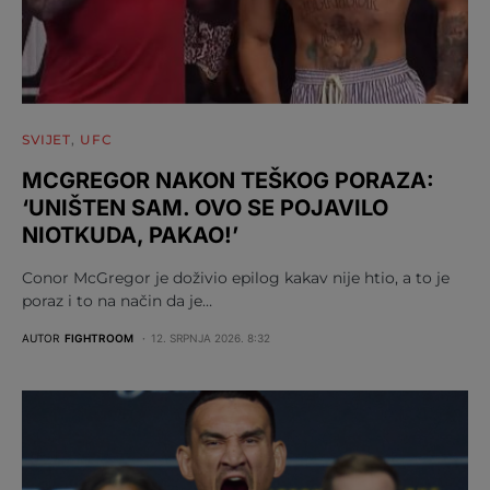
SVIJET
UFC
MCGREGOR NAKON TEŠKOG PORAZA:
‘UNIŠTEN SAM. OVO SE POJAVILO
NIOTKUDA, PAKAO!’
Conor McGregor je doživio epilog kakav nije htio, a to je
poraz i to na način da je…
AUTOR
FIGHTROOM
12. SRPNJA 2026. 8:32