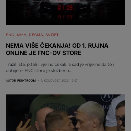
FNC
MMA
REGIJA
SVIJET
NEMA VIŠE ČEKANJA! OD 1. RUJNA
ONLINE JE FNC-OV STORE
Tražili ste, pitali i vjerno čekali, a sad je vrijeme da to i
dobijete: FNC store je službeno…
AUTOR
FIGHTROOM
4. KOLOVOZA 2026. 12:07