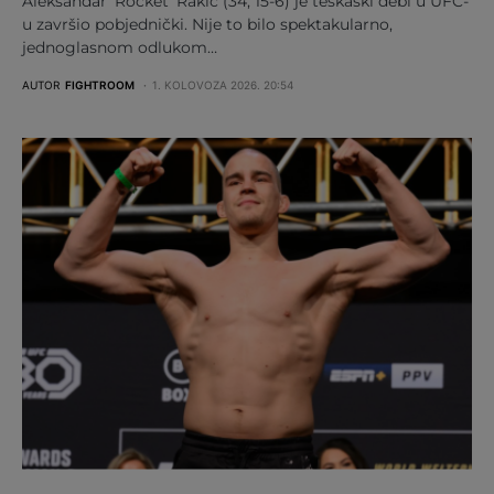
Aleksandar ‘Rocket’ Rakić (34, 15-6) je teškaški debi u UFC-
u završio pobjednički. Nije to bilo spektakularno,
jednoglasnom odlukom…
AUTOR
FIGHTROOM
1. KOLOVOZA 2026. 20:54