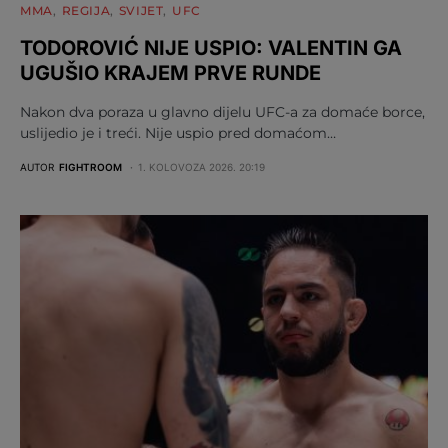
MMA
REGIJA
SVIJET
UFC
TODOROVIĆ NIJE USPIO: VALENTIN GA
UGUŠIO KRAJEM PRVE RUNDE
Nakon dva poraza u glavno dijelu UFC-a za domaće borce,
uslijedio je i treći. Nije uspio pred domaćom…
AUTOR
FIGHTROOM
1. KOLOVOZA 2026. 20:19