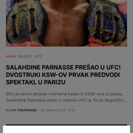
MMA
SVIJET
UFC
SALAHDINE PARNASSE PREŠAO U UFC!
DVOSTRUKI KSW-OV PRVAK PREDVODI
SPEKTAKL U PARIZU
Bilo je samo pitanje vremena kada će KSW-ova zvijezda,
Salahdine Parnasse preći u redove UFC-a. To se dogodilo,…
AUTOR
FIGHTROOM
26. SRPNJA 2026. 17:55