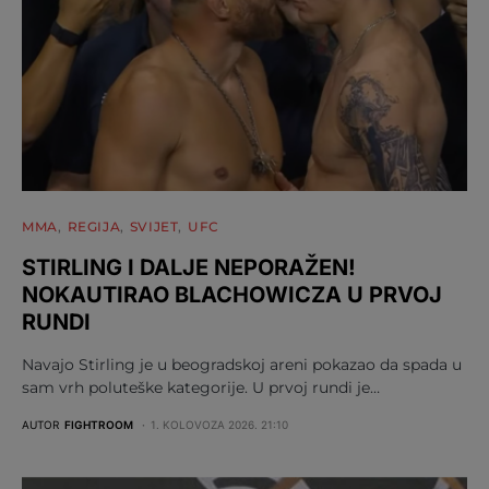
MMA
REGIJA
SVIJET
UFC
STIRLING I DALJE NEPORAŽEN!
NOKAUTIRAO BLACHOWICZA U PRVOJ
RUNDI
Navajo Stirling je u beogradskoj areni pokazao da spada u
sam vrh poluteške kategorije. U prvoj rundi je…
AUTOR
FIGHTROOM
1. KOLOVOZA 2026. 21:10