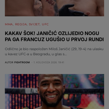
MMA
REGIJA
SVIJET
UFC
KAKAV ŠOK! JANIČIĆ OZLIJEDIO NOGU
PA GA FRANCUZ UGUŠIO U PRVOJ RUNDI
Odlično je bio raspoložen Miloš Janičić (29, 19-4) na ulasku
u kavez UFC-a u Beogradu, u glas s…
AUTOR
FIGHTROOM
1. KOLOVOZA 2026. 19:41