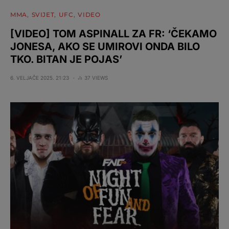
MMA
SVIJET
UFC
VIDEO
[VIDEO] TOM ASPINALL ZA FR: ‘ČEKAMO
JONESA, AKO SE UMIROVI ONDA BILO
TKO. BITAN JE POJAS’
6. VELJAČE 2025. 21:23
37 VIEWS