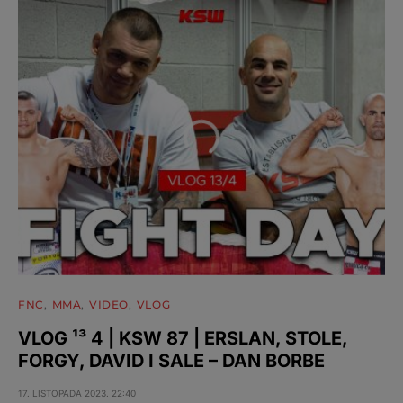
FNC
MMA
VIDEO
VLOG
VLOG ¹³ 4 | KSW 87 | ERSLAN, STOLE,
FORGY, DAVID I SALE – DAN BORBE
17. LISTOPADA 2023. 22:40