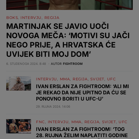
BOKS
INTERVJU
REGIJA
MARTINJAK SE JAVIO UOČI
NOVOGA MEČA: ‘MOTIVI SU JAČI
NEGO PRIJE, A HRVATSKA ĆE
UVIJEK BITI MOJ DOM’
6. STUDENOGA 2024. 8:48
AUTOR
FIGHTROOM
INTERVJU
MMA
REGIJA
SVIJET
UFC
IVAN ERSLAN ZA FIGHTROOM: ‘ALI MI
JE REKAO DA NIJE UPITNO DA ĆU SE
PONOVNO BORITI U UFC-U’
29. RUJNA 2024. 14:06
FNC
INTERVJU
MMA
REGIJA
SVIJET
UFC
IVAN ERSLAN ZA FIGHTROOM: ‘TOG
28. RUJNA ŽELIM NAPLATITI GODINE