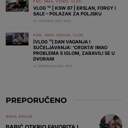
FNC
MMA
VIDEO
VLOG
VLOG ¹³ | KSW 87 | ERSLAN, FORGY I
SALE – POLAZAK ZA POLJSKU
12. LISTOPADA 2023. 20:02
KSW
MMA
REGIJA
VLOG
[VLOG ¹¹] DAN VAGANJA I
SUČELJAVANJA: ‘CROATA’ IMAO
PROBLEMA S IGLOM, ZABAVILI SE U
DVORANI
12. STUDENOGA 2022. 19:37
PREPORUČENO
BOKS
REGIJA
BABIĆ OTKRIO FAVORITA I