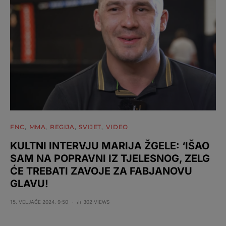
FNC
MMA
REGIJA
SVIJET
VIDEO
KULTNI INTERVJU MARIJA ŽGELE: ‘IŠAO
SAM NA POPRAVNI IZ TJELESNOG, ZELG
ĆE TREBATI ZAVOJE ZA FABJANOVU
GLAVU!
15. VELJAČE 2024. 9:50
302 VIEWS