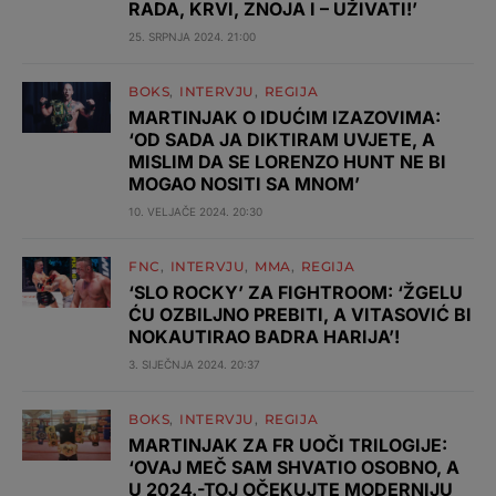
RADA, KRVI, ZNOJA I – UŽIVATI!’
25. SRPNJA 2024. 21:00
BOKS
INTERVJU
REGIJA
MARTINJAK O IDUĆIM IZAZOVIMA:
‘OD SADA JA DIKTIRAM UVJETE, A
MISLIM DA SE LORENZO HUNT NE BI
MOGAO NOSITI SA MNOM’
10. VELJAČE 2024. 20:30
FNC
INTERVJU
MMA
REGIJA
‘SLO ROCKY’ ZA FIGHTROOM: ‘ŽGELU
ĆU OZBILJNO PREBITI, A VITASOVIĆ BI
NOKAUTIRAO BADRA HARIJA’!
3. SIJEČNJA 2024. 20:37
BOKS
INTERVJU
REGIJA
MARTINJAK ZA FR UOČI TRILOGIJE:
‘OVAJ MEČ SAM SHVATIO OSOBNO, A
U 2024.-TOJ OČEKUJTE MODERNIJU