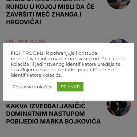
RUNDU U KOJOJ MISLI DA ĆE
ZAVRŠITI MEČ ZHANGA I
HRGOVIĆA!
FNC
MMA
REGIJA
GOMES PORUČIO JURAKIĆU:
FIGHTROOM.HR pohranjuje i pristupa
neosjetljivim informacijama s vašeg uređaja, poput
‘POBIJEDI PA ĆEMO SE
kolačića ili jedinstvenog identifikatora uređaja te
BORITI..’! JURAKIĆ: ‘OVE
obrađujemo osobne podatke poput IP adrese i
GODINE SE SIGURNO BORIMO’
identifikatore kolačića.
Postavke kolačića
PRIHVATI
OSTALO
KAKVA IZVEDBA! JANIČIĆ
DOMINATNIM NASTUPOM
POBIJEDIO MARKA BOJKOVIĆA