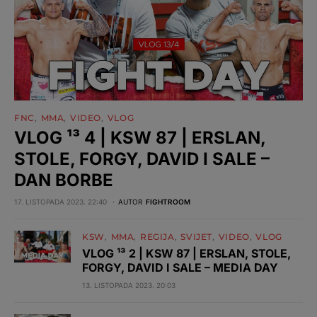
FNC
MMA
VIDEO
VLOG
VLOG ¹³ 4 | KSW 87 | ERSLAN,
STOLE, FORGY, DAVID I SALE –
DAN BORBE
17. LISTOPADA 2023. 22:40
AUTOR
FIGHTROOM
KSW
MMA
REGIJA
SVIJET
VIDEO
VLOG
VLOG ¹³ 2 | KSW 87 | ERSLAN, STOLE,
FORGY, DAVID I SALE – MEDIA DAY
13. LISTOPADA 2023. 20:03