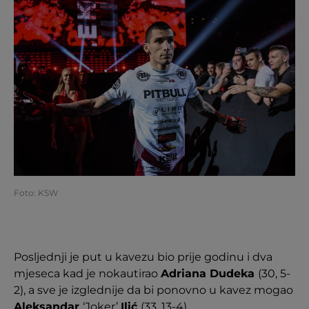
Foto: KSW
Posljednji je put u kavezu bio prije godinu i dva
mjeseca kad je nokautirao
Adriana Dudeka
(30, 5-
2), a sve je izglednije da bi ponovno u kavez mogao
Aleksandar
‘Joker’
Ilić
(33, 13-4).