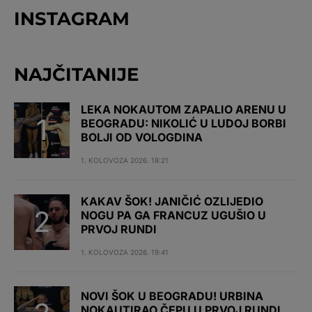
INSTAGRAM
NAJČITANIJE
LEKA NOKAUTOM ZAPALIO ARENU U
BEOGRADU: NIKOLIĆ U LUDOJ BORBI
BOLJI OD VOLOGDINA
1. KOLOVOZA 2026. 18:21
KAKAV ŠOK! JANIČIĆ OZLIJEDIO
NOGU PA GA FRANCUZ UGUŠIO U
PRVOJ RUNDI
1. KOLOVOZA 2026. 19:41
NOVI ŠOK U BEOGRADU! URBINA
NOKAUTIRAO ČEPU U PRVOJ RUNDI