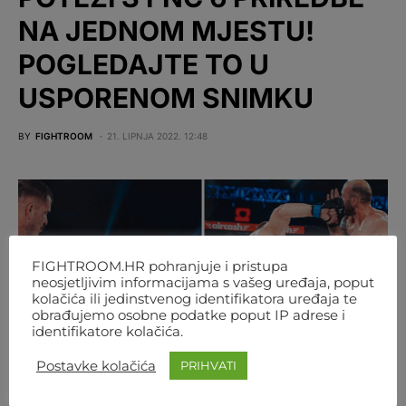
NA JEDNOM MJESTU!
POGLEDAJTE TO U
USPORENOM SNIMKU
BY
FIGHTROOM
21. LIPNJA 2022. 12:48
FIGHTROOM.HR pohranjuje i pristupa
neosjetljivim informacijama s vašeg uređaja, poput
kolačića ili jedinstvenog identifikatora uređaja te
obrađujemo osobne podatke poput IP adrese i
identifikatore kolačića.
Postavke kolačića
PRIHVATI