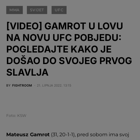
MMA
SVIJET
UFC
[VIDEO] GAMROT U LOVU
NA NOVU UFC POBJEDU:
POGLEDAJTE KAKO JE
DOŠAO DO SVOJEG PRVOG
SLAVLJA
BY
FIGHTROOM
21. LIPNJA 2022. 13:15
Foto: KSW
Mateusz Gamrot
(31, 20-1-1), pred sobom ima svoj