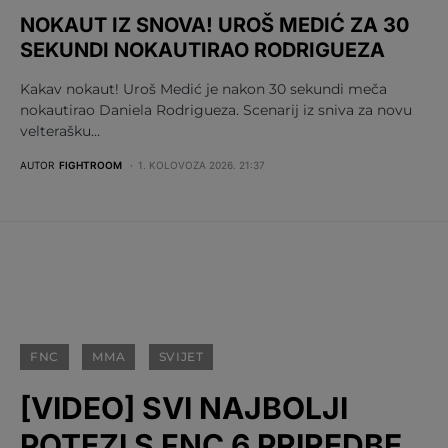
NOKAUT IZ SNOVA! UROŠ MEDIĆ ZA 30
SEKUNDI NOKAUTIRAO RODRIGUEZA
Kakav nokaut! Uroš Medić je nakon 30 sekundi meča
nokautirao Daniela Rodrigueza. Scenarij iz sniva za novu
velterašku…
AUTOR
FIGHTROOM
1. KOLOVOZA 2026. 21:37
FNC
MMA
SVIJET
[VIDEO] SVI NAJBOLJI
POTEZI S FNC 6 PRIREDBE