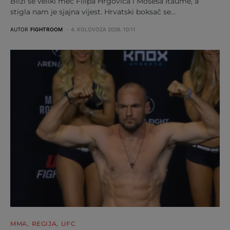
Bliži se veliki meč Filipa Hrgovića i Mosesa Itaume, a
stigla nam je sjajna vijest. Hrvatski boksač se…
AUTOR
FIGHTROOM
4. KOLOVOZA 2026. 10:11
MMA
REGIJA
UFC