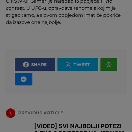
U KSW-u, ‘Gamer’ je naredao 13 pobjeda i 1
no
contest
. U UFC-u, opravdava renome s kojim je
stigao tamo, a s ovom pobjedom imat će pokriće
da izazove one najbolje.
SHARE
TWEET
PREVIOUS ARTICLE
[VIDEO] SVI NAJBOLJI POTEZI