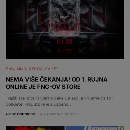
FNC
MMA
REGIJA
SVIJET
NEMA VIŠE ČEKANJA! OD 1. RUJNA
ONLINE JE FNC-OV STORE
Tražili ste, pitali i vjerno čekali, a sad je vrijeme da to i
dobijete: FNC store je službeno…
AUTOR
FIGHTROOM
4. KOLOVOZA 2026. 12:07