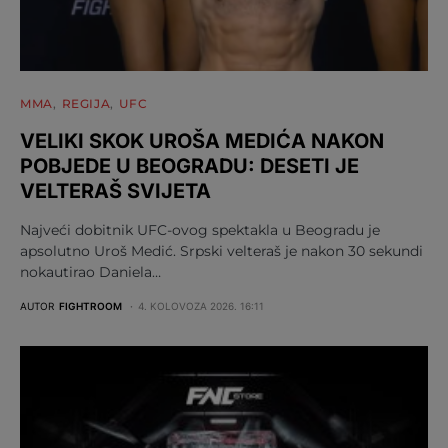
MMA
REGIJA
UFC
VELIKI SKOK UROŠA MEDIĆA NAKON
POBJEDE U BEOGRADU: DESETI JE
VELTERAŠ SVIJETA
Najveći dobitnik UFC-ovog spektakla u Beogradu je
apsolutno Uroš Medić. Srpski velteraš je nakon 30 sekundi
nokautirao Daniela…
AUTOR
FIGHTROOM
4. KOLOVOZA 2026. 16:11