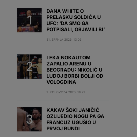
DANA WHITE O
PRELASKU SOLDIĆA U
UFC: ‘DA SMO GA
POTPISALI, OBJAVILI BI’
31. SRPNJA 2026. 13:05
LEKA NOKAUTOM
ZAPALIO ARENU U
BEOGRADU: NIKOLIĆ U
LUDOJ BORBI BOLJI OD
VOLOGDINA
1. KOLOVOZA 2026. 18:21
KAKAV ŠOK! JANIČIĆ
OZLIJEDIO NOGU PA GA
FRANCUZ UGUŠIO U
PRVOJ RUNDI