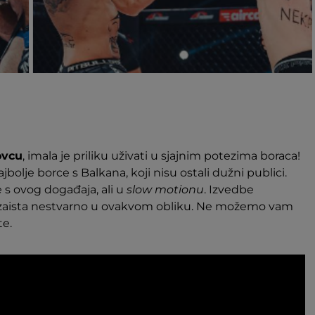
ovcu
, imala je priliku uživati u sjajnim potezima boraca!
jbolje borce s Balkana, koji nisu ostali dužni publici.
s ovog događaja, ali u
slow motionu
. Izvedbe
u zaista nestvarno u ovakvom obliku. Ne možemo vam
te.