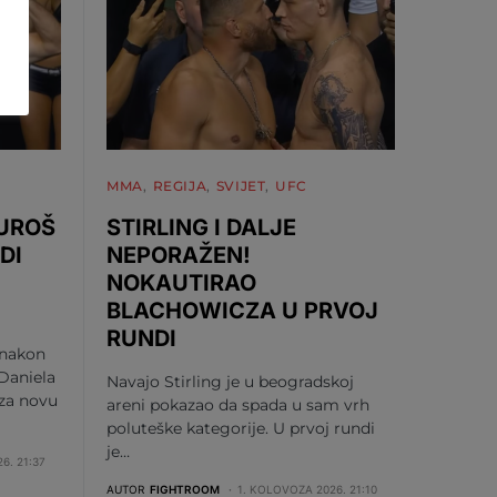
MMA
REGIJA
SVIJET
UFC
 UROŠ
STIRLING I DALJE
DI
NEPORAŽEN!
NOKAUTIRAO
BLACHOWICZA U PRVOJ
RUNDI
 nakon
Daniela
Navajo Stirling je u beogradskoj
 za novu
areni pokazao da spada u sam vrh
poluteške kategorije. U prvoj rundi
je…
6. 21:37
AUTOR
FIGHTROOM
1. KOLOVOZA 2026. 21:10