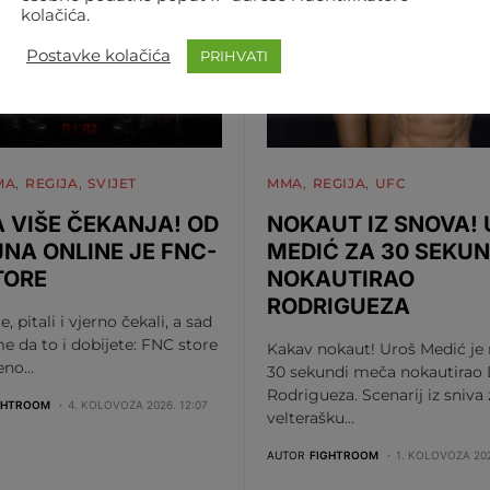
kolačića.
Postavke kolačića
PRIHVATI
MA
REGIJA
SVIJET
MMA
REGIJA
UFC
 VIŠE ČEKANJA! OD
NOKAUT IZ SNOVA!
JNA ONLINE JE FNC-
MEDIĆ ZA 30 SEKUN
TORE
NOKAUTIRAO
RODRIGUEZA
te, pitali i vjerno čekali, a sad
me da to i dobijete: FNC store
Kakav nokaut! Uroš Medić je
beno…
30 sekundi meča nokautirao 
Rodrigueza. Scenarij iz sniva
GHTROOM
4. KOLOVOZA 2026. 12:07
velterašku…
AUTOR
FIGHTROOM
1. KOLOVOZA 202