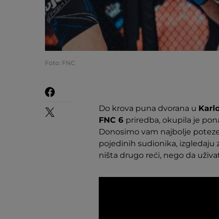
Foto: FNC
Do krova puna dvorana u
Karl
FNC 6
priredba, okupila je pona
Donosimo vam najbolje poteze 
pojedinih sudionika, izgledaj
ništa drugo reći, nego da uživa