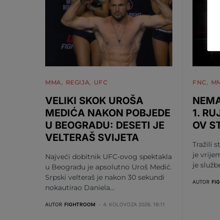
MMA
REGIJA
UFC
FNC
M
VELIKI SKOK UROŠA
NEMA
MEDIĆA NAKON POBJEDE
1. RU
U BEOGRADU: DESETI JE
OV S
VELTERAŠ SVIJETA
Tražili s
je vrije
Najveći dobitnik UFC-ovog spektakla
je služ
u Beogradu je apsolutno Uroš Medić.
Srpski velteraš je nakon 30 sekundi
AUTOR
FI
nokautirao Daniela…
AUTOR
FIGHTROOM
4. KOLOVOZA 2026. 16:11