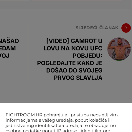
SLJEDEĆI ČLANAK
ONAŠAO
[VIDEO] GAMROT U
SEDAM
LOVU NA NOVU UFC
VOJ
POBJEDU:
POGLEDAJTE KAKO JE
DOŠAO DO SVOJEG
PRVOG SLAVLJA
FIGHTROOM.HR pohranjuje i pristupa neosjetljivim
informacijama s vašeg uređaja, poput kolačića ili
jedinstvenog identifikatora uređaja te obrađujemo
osobne podatke poput IP adrese i identifikatore