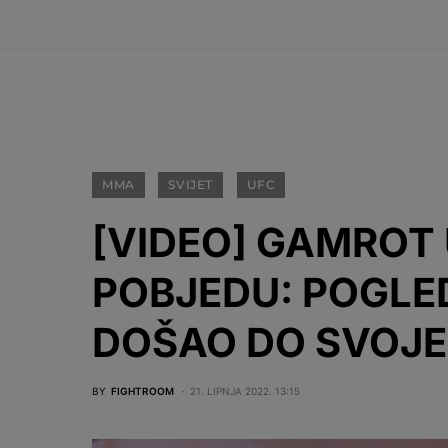
MMA
SVIJET
UFC
[VIDEO] GAMROT
POBJEDU: POGLE
DOŠAO DO SVOJE
BY
FIGHTROOM
21. LIPNJA 2022. 13:15