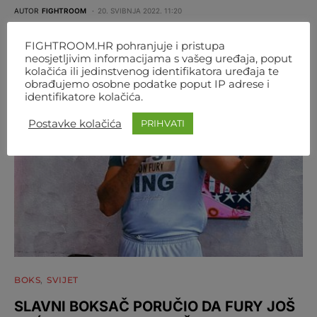
AUTOR
FIGHTROOM
20. SVIBNJA 2022. 11:20
FIGHTROOM.HR pohranjuje i pristupa
neosjetljivim informacijama s vašeg uređaja, poput
kolačića ili jedinstvenog identifikatora uređaja te
obrađujemo osobne podatke poput IP adrese i
identifikatore kolačića.
Postavke kolačića
PRIHVATI
BOKS
SVIJET
SLAVNI BOKSAČ PORUČIO DA FURY JOŠ