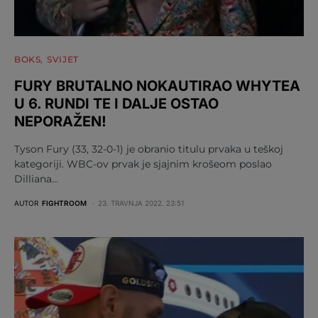
BOKS
SVIJET
FURY BRUTALNO NOKAUTIRAO WHYTEA
U 6. RUNDI TE I DALJE OSTAO
NEPORAŽEN!
Tyson Fury (33, 32-0-1) je obranio titulu prvaka u teškoj
kategoriji. WBC-ov prvak je sjajnim krošeom poslao
Dilliana…
AUTOR
FIGHTROOM
23. TRAVNJA 2022. 23:51