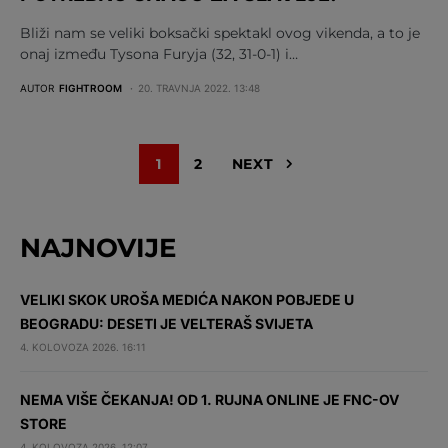
Bliži nam se veliki boksački spektakl ovog vikenda, a to je
onaj između Tysona Furyja (32, 31-0-1) i…
AUTOR
FIGHTROOM
20. TRAVNJA 2022. 13:48
1
2
NEXT
NAJNOVIJE
VELIKI SKOK UROŠA MEDIĆA NAKON POBJEDE U
BEOGRADU: DESETI JE VELTERAŠ SVIJETA
4. KOLOVOZA 2026. 16:11
NEMA VIŠE ČEKANJA! OD 1. RUJNA ONLINE JE FNC-OV
STORE
4. KOLOVOZA 2026. 12:07