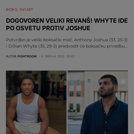
BOKS
SVIJET
DOGOVOREN VELIKI REVANŠ! WHYTE IDE
PO OSVETU PROTIV JOSHUE
Potvrđen je veliki boksački meč. Anthony Joshua (33, 25-3)
i Dillian Whyte (35, 29-3) predvodit će boksačku priredbu…
AUTOR
FIGHTROOM
6. SRPNJA 2023. 18:43