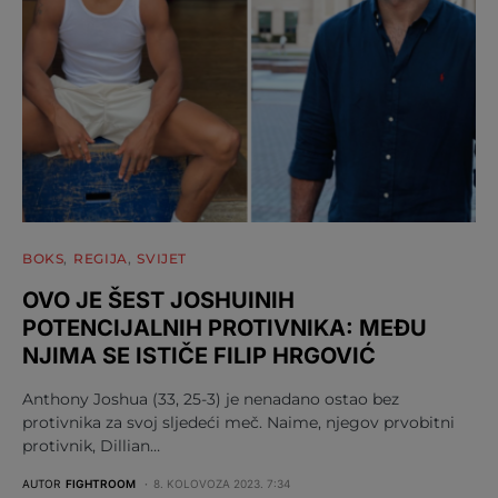
BOKS
REGIJA
SVIJET
OVO JE ŠEST JOSHUINIH
POTENCIJALNIH PROTIVNIKA: MEĐU
NJIMA SE ISTIČE FILIP HRGOVIĆ
Anthony Joshua (33, 25-3) je nenadano ostao bez
protivnika za svoj sljedeći meč. Naime, njegov prvobitni
protivnik, Dillian…
AUTOR
FIGHTROOM
8. KOLOVOZA 2023. 7:34