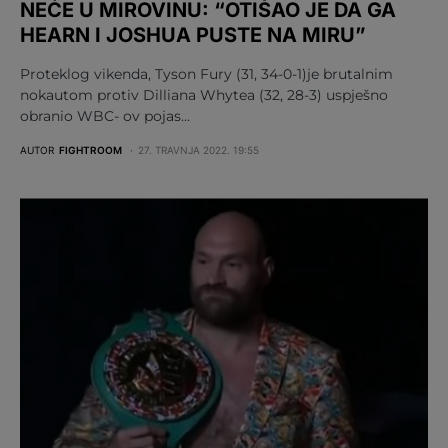
NEĆE U MIROVINU: “OTIŠAO JE DA GA
HEARN I JOSHUA PUSTE NA MIRU”
Proteklog vikenda, Tyson Fury (31, 34-0-1)je brutalnim
nokautom protiv Dilliana Whytea (32, 28-3) uspješno
obranio WBC- ov pojas…
AUTOR
FIGHTROOM
27. TRAVNJA 2022. 19:55