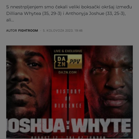
S nnestrpljenjem smo čekali veliki boksački okršaj između
Dilliana Whytea (35, 29-3) i Anthonyja Joshue (33, 25-3),
ali…
AUTOR
FIGHTROOM
5. KOLOVOZA 2023. 19:46