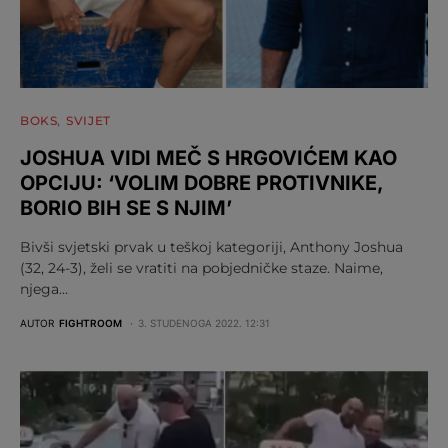
BOKS
SVIJET
JOSHUA VIDI MEČ S HRGOVIĆEM KAO
OPCIJU: ‘VOLIM DOBRE PROTIVNIKE,
BORIO BIH SE S NJIM’
Bivši svjetski prvak u teškoj kategoriji, Anthony Joshua
(32, 24-3), želi se vratiti na pobjedničke staze. Naime,
njega…
AUTOR
FIGHTROOM
3. STUDENOGA 2022. 12:31