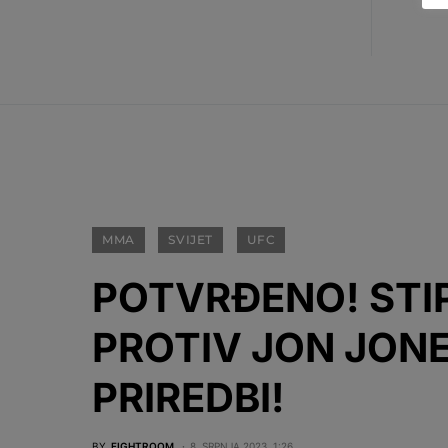
MMA
SVIJET
UFC
POTVRĐENO! STIP
PROTIV JON JONE
PRIREDBI!
BY
FIGHTROOM
8. SRPNJA 2023. 1:26