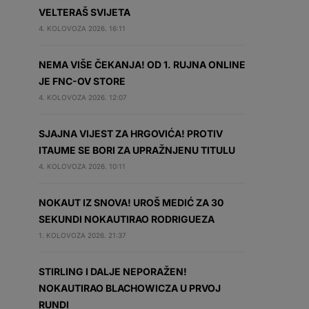
VELTERAŠ SVIJETA
4. KOLOVOZA 2026. 16:11
NEMA VIŠE ČEKANJA! OD 1. RUJNA ONLINE
JE FNC-OV STORE
4. KOLOVOZA 2026. 12:07
SJAJNA VIJEST ZA HRGOVIĆA! PROTIV
ITAUME SE BORI ZA UPRAŽNJENU TITULU
4. KOLOVOZA 2026. 10:11
NOKAUT IZ SNOVA! UROŠ MEDIĆ ZA 30
SEKUNDI NOKAUTIRAO RODRIGUEZA
1. KOLOVOZA 2026. 21:37
STIRLING I DALJE NEPORAŽEN!
NOKAUTIRAO BLACHOWICZA U PRVOJ
RUNDI