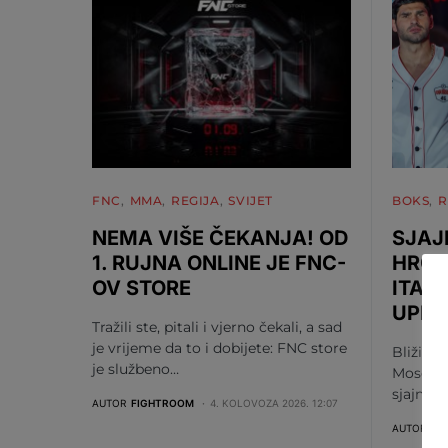
FNC
MMA
REGIJA
SVIJET
BOKS
R
NEMA VIŠE ČEKANJA! OD
SJAJ
1. RUJNA ONLINE JE FNC-
HRGO
OV STORE
ITAU
UPRA
Tražili ste, pitali i vjerno čekali, a sad
je vrijeme da to i dobijete: FNC store
Bliži se
je službeno…
Mosesa 
sjajna v
AUTOR
FIGHTROOM
4. KOLOVOZA 2026. 12:07
AUTOR
FI