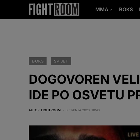
MMA
BOKS
BOKS
SVIJET
DOGOVOREN VELI
IDE PO OSVETU P
AUTOR
FIGHTROOM
6. SRPNJA 2023. 18:43