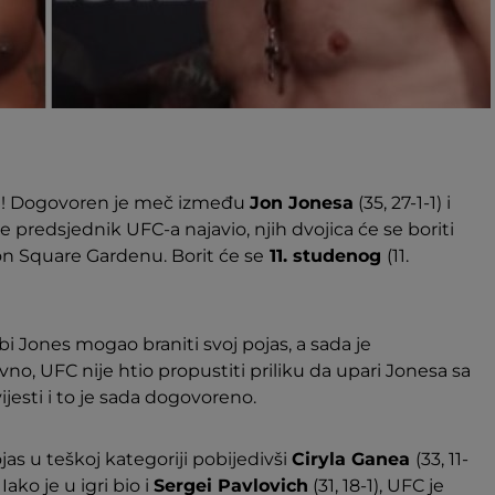
u! Dogovoren je meč između
Jon Jonesa
(35, 27-1-1) i
je predsjednik UFC-a najavio, njih dvojica će se boriti
on Square Gardenu. Borit će se
11. studenog
(11.
i Jones mogao braniti svoj pojas, a sada je
o, UFC nije htio propustiti priliku da upari Jonesa sa
jesti i to je sada dogovoreno.
jas u teškoj kategoriji pobijedivši
Ciryla Ganea
(33, 11-
ako je u igri bio i
Sergei Pavlovich
(31, 18-1), UFC je