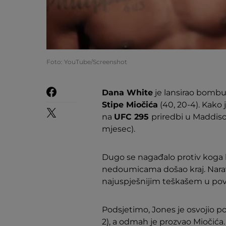
Foto: YouTube/Screenshot
Dana White
je lansirao bomb
Stipe Miočića
(40, 20-4). Kako 
na
UFC 295
priredbi u Maddis
mjesec).
Dugo se nagađalo protiv koga b
nedoumicama došao kraj. Naravn
najuspješnijim teškašem u povi
Podsjetimo, Jones je osvojio po
2), a odmah je prozvao Miočića. I