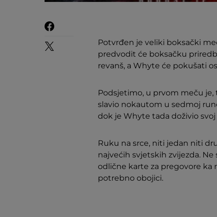
Potvrđen je veliki boksački me
predvodit će boksačku prired
revanš, a Whyte će pokušati osv
Podsjetimo, u prvom meču je, t
slavio nokautom u sedmoj rundi.
dok je Whyte tada doživio svoj p
Ruku na srce, niti jedan niti dr
najvećih svjetskih zvijezda. N
odlične karte za pregovore ka 
potrebno obojici.