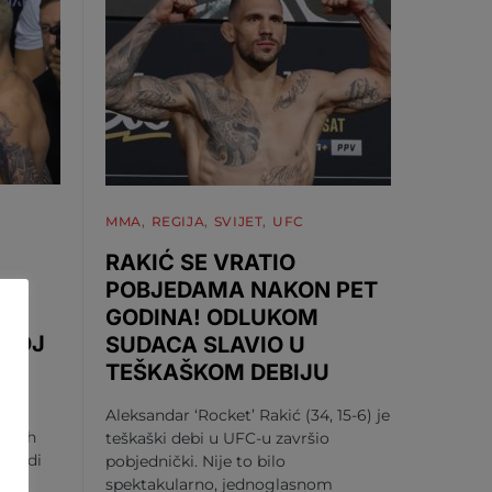
MMA
REGIJA
SVIJET
UFC
RAKIĆ SE VRATIO
POBJEDAMA NAKON PET
GODINA! ODLUKOM
RVOJ
SUDACA SLAVIO U
TEŠKAŠKOM DEBIJU
koj
Aleksandar ‘Rocket’ Rakić (34, 15-6) je
m vrh
teškaški debi u UFC-u završio
 rundi
pobjednički. Nije to bilo
spektakularno, jednoglasnom