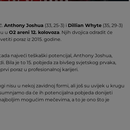
č.
Anthony
Joshua
(33, 25-3) i
Dillian Whyte
(35, 29-3)
bu u
O2 areni 12. kolovoza
. Njih dvojica odradit će
etiti poraz iz 2015. godine.
ada najveći teškaški potencijal, Anthony Joshua,
 Bila je to 15. pobjeda za bivšeg svjetskog prvaka,
rvi poraz u profesionalnoj karijeri.
ugi nisu u nekoj zavidnoj formi, ali još su uvijek u krugu
e sumnjamo da će ih potencijalna pobjeda donijeti
najboljim mogućim mečevima, a to je ono što je