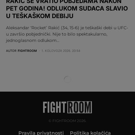
RAKIĆ SE VRATIO POBJEDAMA NAKON
PET GODINA! ODLUKOM SUDACA SLAVIO
U TEŠKAŠKOM DEBIJU
Aleksandar ‘Rocket’ Rakić (34, 15-6) je teškaški debi u UFC-
u završio pobjednički. Nije to bilo spektakularno,
jednoglasnom odlukom…
AUTOR
FIGHTROOM
1. KOLOVOZA 2026. 20:54
© FIGHTROOM 2026.
Pravila privatnosti
Politika kolačića