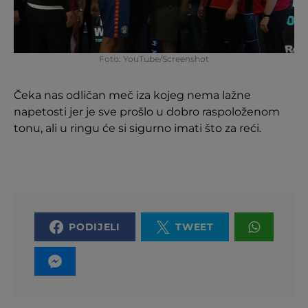
Foto: YouTube/Screenshot
Čeka nas odličan meč iza kojeg nema lažne
napetosti jer je sve prošlo u dobro raspoloženom
tonu, ali u ringu će si sigurno imati što za reći.
PODIJELI
TWEET