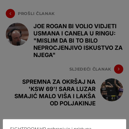
PROŠLI ČLANAK
JOE ROGAN BI VOLIO VIDJETI
USMANA I CANELA U RINGU:
"MISLIM DA BI TO BILO
NEPROCJENJIVO ISKUSTVO ZA
NJEGA"
SLJEDEĆI ČLANAK
SPREMNA ZA OKRŠAJ NA
'KSW 69'! SARA LUZAR
SMAJIĆ MALO VIŠA I LAKŠA
OD POLJAKINJE
FIGHTROOM.HR pohranjuje i pristupa