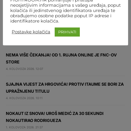
neosjetljivim informacijama s vašeg uređaja, poput
NAJNOVIJE
kolačića ili jedinstvenog identifikatora uređaja te
obrađujemo osobne podatke poput IP adrese i
identifikatore kolačića.
VELIKI SKOK UROŠA MEDIĆA NAKON POBJEDE U
Postavke kolačića
PRIHVATI
BEOGRADU: DESETI JE VELTERAŠ SVIJETA
4. KOLOVOZA 2026. 16:11
NEMA VIŠE ČEKANJA! OD 1. RUJNA ONLINE JE FNC-OV
STORE
4. KOLOVOZA 2026. 12:07
SJAJNA VIJEST ZA HRGOVIĆA! PROTIV ITAUME SE BORI ZA
UPRAŽNJENU TITULU
4. KOLOVOZA 2026. 10:11
NOKAUT IZ SNOVA! UROŠ MEDIĆ ZA 30 SEKUNDI
NOKAUTIRAO RODRIGUEZA
1. KOLOVOZA 2026. 21:37