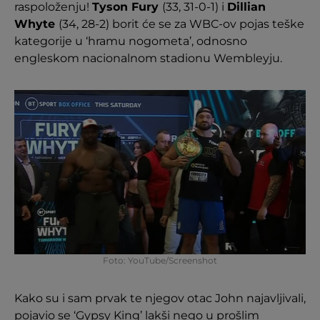
raspoloženju!
Tyson Fury
(33, 31-0-1) i
Dillian
Whyte
(34, 28-2) borit će se za WBC-ov pojas teške
kategorije u ‘hramu nogometa’, odnosno
engleskom nacionalnom stadionu Wembleyju.
Foto: YouTube/Screenshot
Kako su i sam prvak te njegov otac John najavljivali,
pojavio se ‘Gypsy King’ lakši nego u prošlim