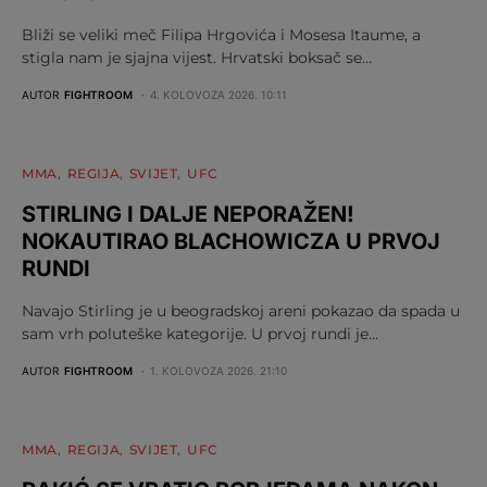
Bliži se veliki meč Filipa Hrgovića i Mosesa Itaume, a
stigla nam je sjajna vijest. Hrvatski boksač se…
AUTOR
FIGHTROOM
4. KOLOVOZA 2026. 10:11
MMA
REGIJA
SVIJET
UFC
STIRLING I DALJE NEPORAŽEN!
NOKAUTIRAO BLACHOWICZA U PRVOJ
RUNDI
Navajo Stirling je u beogradskoj areni pokazao da spada u
sam vrh poluteške kategorije. U prvoj rundi je…
AUTOR
FIGHTROOM
1. KOLOVOZA 2026. 21:10
MMA
REGIJA
SVIJET
UFC