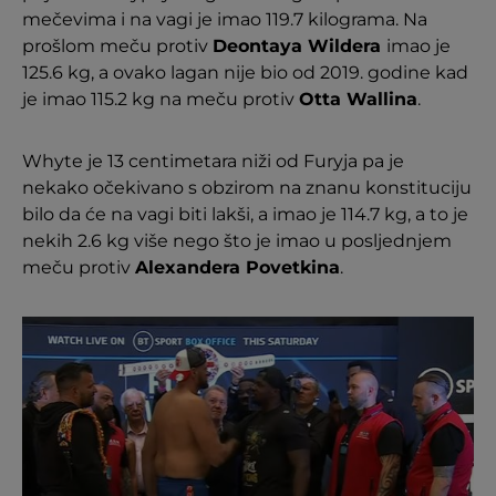
mečevima i na vagi je imao 119.7 kilograma. Na
prošlom meču protiv
Deontaya Wildera
imao je
125.6 kg, a ovako lagan nije bio od 2019. godine kad
je imao 115.2 kg na meču protiv
Otta Wallina
.
Whyte je 13 centimetara niži od Furyja pa je
nekako očekivano s obzirom na znanu konstituciju
bilo da će na vagi biti lakši, a imao je 114.7 kg, a to je
nekih 2.6 kg više nego što je imao u posljednjem
meču protiv
Alexandera Povetkina
.