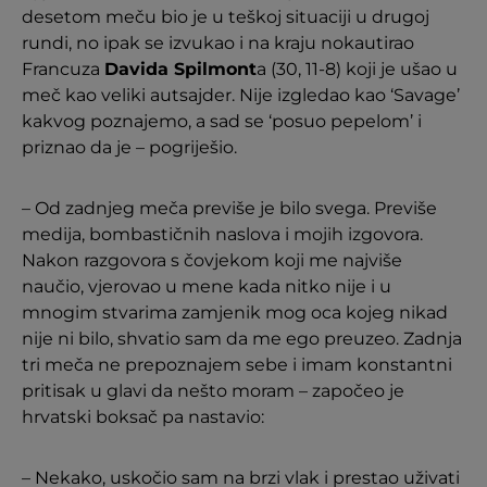
desetom meču bio je u teškoj situaciji u drugoj
rundi, no ipak se izvukao i na kraju nokautirao
Francuza
Davida Spilmont
a (30, 11-8) koji je ušao u
meč kao veliki autsajder. Nije izgledao kao ‘Savage’
kakvog poznajemo, a sad se ‘posuo pepelom’ i
priznao da je – pogriješio.
– Od zadnjeg meča previše je bilo svega. Previše
medija, bombastičnih naslova i mojih izgovora.
Nakon razgovora s čovjekom koji me najviše
naučio, vjerovao u mene kada nitko nije i u
mnogim stvarima zamjenik mog oca kojeg nikad
nije ni bilo, shvatio sam da me ego preuzeo. Zadnja
tri meča ne prepoznajem sebe i imam konstantni
pritisak u glavi da nešto moram – započeo je
hrvatski boksač pa nastavio:
– Nekako, uskočio sam na brzi vlak i prestao uživati