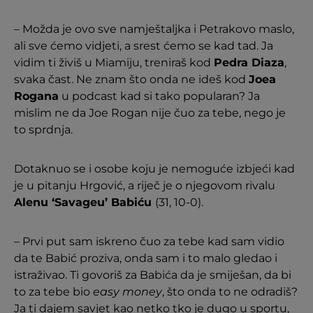
– Možda je ovo sve namještaljka i Petrakovo maslo,
ali sve ćemo vidjeti, a srest ćemo se kad tad. Ja
vidim ti živiš u Miamiju, treniraš kod
Pedra Diaza
,
svaka čast. Ne znam što onda ne ideš kod
Joea
Rogana
u podcast kad si tako popularan? Ja
mislim ne da Joe Rogan nije čuo za tebe, nego je
to sprdnja.
Dotaknuo se i osobe koju je nemoguće izbjeći kad
je u pitanju Hrgović, a riječ je o njegovom rivalu
Alenu ‘Savageu’ Babiću
(31, 10-0).
– Prvi put sam iskreno čuo za tebe kad sam vidio
da te Babić proziva, onda sam i to malo gledao i
istraživao. Ti govoriš za Babića da je smiješan, da bi
to za tebe bio
easy money
, što onda to ne odradiš?
Ja ti dajem savjet kao netko tko je dugo u sportu,