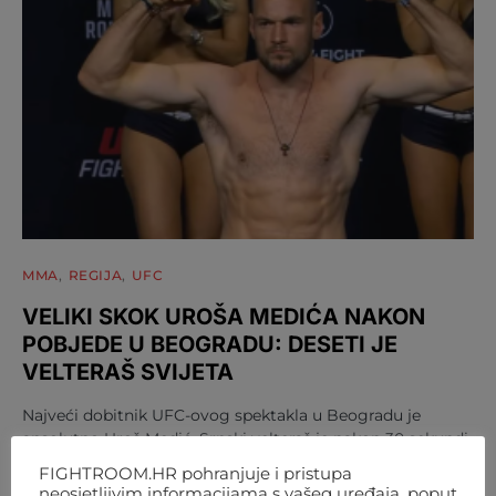
MMA
REGIJA
UFC
VELIKI SKOK UROŠA MEDIĆA NAKON
POBJEDE U BEOGRADU: DESETI JE
VELTERAŠ SVIJETA
Najveći dobitnik UFC-ovog spektakla u Beogradu je
apsolutno Uroš Medić. Srpski velteraš je nakon 30 sekundi
nokautirao Daniela…
FIGHTROOM.HR pohranjuje i pristupa
neosjetljivim informacijama s vašeg uređaja, poput