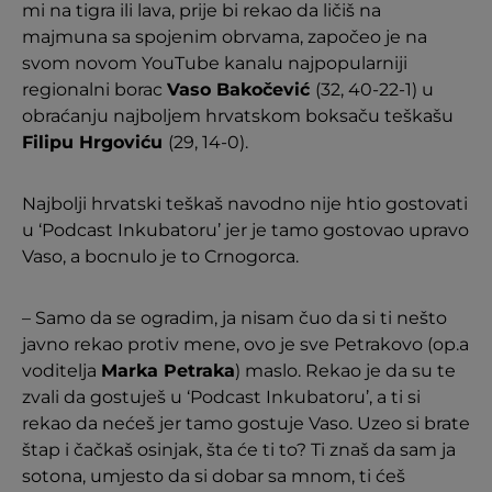
mi na tigra ili lava, prije bi rekao da ličiš na
majmuna sa spojenim obrvama, započeo je na
svom novom YouTube kanalu najpopularniji
regionalni borac
Vaso Bakočević
(32, 40-22-1) u
obraćanju najboljem hrvatskom boksaču teškašu
Filipu Hrgoviću
(29, 14-0).
Najbolji hrvatski teškaš navodno nije htio gostovati
u ‘Podcast Inkubatoru’ jer je tamo gostovao upravo
Vaso, a bocnulo je to Crnogorca.
– Samo da se ogradim, ja nisam čuo da si ti nešto
javno rekao protiv mene, ovo je sve Petrakovo (op.a
voditelja
Marka Petraka
) maslo. Rekao je da su te
zvali da gostuješ u ‘Podcast Inkubatoru’, a ti si
rekao da nećeš jer tamo gostuje Vaso. Uzeo si brate
štap i čačkaš osinjak, šta će ti to? Ti znaš da sam ja
sotona, umjesto da si dobar sa mnom, ti ćeš