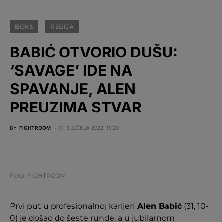
BOKS
REGIJA
BABIĆ OTVORIO DUŠU:
‘SAVAGE’ IDE NA
SPAVANJE, ALEN
PREUZIMA STVAR
BY
FIGHTROOM
11. SIJEČNJA 2022. 19:20
Foto: FIGHTROOM
Prvi put u profesionalnoj karijeri
Alen Babić
(31, 10-
0) je došao do šeste runde, a u jubilarnom