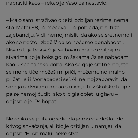
napraviti kaos – rekao je Vaso pa nastavio:
– Malo sam istraživao o tebi, ozbiljan rezime, nema
što. Metar 98, 14 mečeva – 14 pobjeda, nisi ti za
zajebanciju. Vidi, nemoj misliti da ako se sretnemo i
ako se nešto ‘izbečiš’ da se nećemo ponabadati.
Nisam ti ja boksač, ja se bavim malo ozbiljnijim
stvarima, to je boks golim šakama. Ja se nabadam
kao u spartansko doba. Ako se gdje sretnemo, što
se mene tiče možeš mi priči, možemo normalno
pričati, ali i ‘ponabadati se’. Ali nemoj zaboraviti da
sam ja u dvoranu došao s ulice, a ti iz školske klupe,
pa se nemoj čuditi ako ti cigla doleti u glavu –
objasnio je ‘Psihopat’.
Nekoliko se puta ogradio da je možda došlo i do
krivog shvaćanja, ali bio je ozbiljan u namjeri da
objasni ‘El Animalu’ neke stvari.