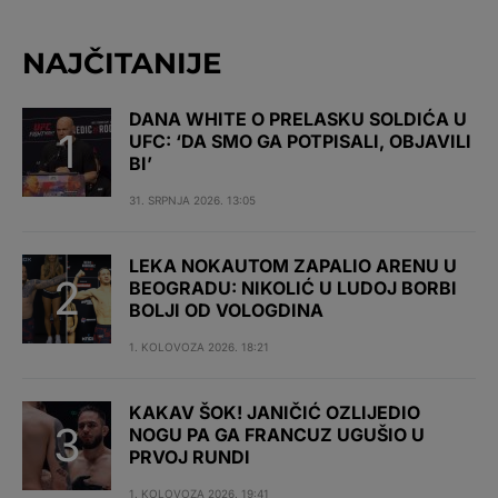
NAJČITANIJE
DANA WHITE O PRELASKU SOLDIĆA U
UFC: ‘DA SMO GA POTPISALI, OBJAVILI
BI’
31. SRPNJA 2026. 13:05
LEKA NOKAUTOM ZAPALIO ARENU U
BEOGRADU: NIKOLIĆ U LUDOJ BORBI
BOLJI OD VOLOGDINA
1. KOLOVOZA 2026. 18:21
KAKAV ŠOK! JANIČIĆ OZLIJEDIO
NOGU PA GA FRANCUZ UGUŠIO U
PRVOJ RUNDI
1. KOLOVOZA 2026. 19:41