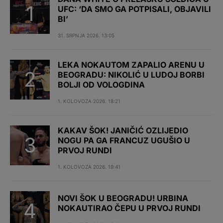
UFC: ‘DA SMO GA POTPISALI, OBJAVILI
BI’
31. SRPNJA 2026. 13:05
LEKA NOKAUTOM ZAPALIO ARENU U
BEOGRADU: NIKOLIĆ U LUDOJ BORBI
BOLJI OD VOLOGDINA
1. KOLOVOZA 2026. 18:21
KAKAV ŠOK! JANIČIĆ OZLIJEDIO
NOGU PA GA FRANCUZ UGUŠIO U
PRVOJ RUNDI
1. KOLOVOZA 2026. 19:41
NOVI ŠOK U BEOGRADU! URBINA
NOKAUTIRAO ČEPU U PRVOJ RUNDI