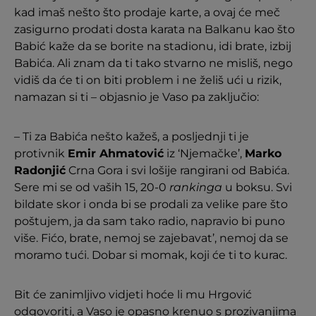
kad imaš nešto što prodaje karte, a ovaj će meč
zasigurno prodati dosta karata na Balkanu kao što
Babić kaže da se borite na stadionu, idi brate, izbij
Babića. Ali znam da ti tako stvarno ne misliš, nego
vidiš da će ti on biti problem i ne želiš ući u rizik,
namazan si ti – objasnio je Vaso pa zaključio:
– Ti za Babića nešto kažeš, a posljednji ti je
protivnik
Emir Ahmatović
iz ‘Njemačke’,
Marko
Radonjić
Crna Gora i svi lošije rangirani od Babića.
Sere mi se od vaših 15, 20-0
rankinga
u boksu. Svi
bildate skor i onda bi se prodali za velike pare što
poštujem, ja da sam tako radio, napravio bi puno
više. Fićo, brate, nemoj se zajebavat’, nemoj da se
moramo tući. Dobar si momak, koji će ti to kurac.
Bit će zanimljivo vidjeti hoće li mu Hrgović
odgovoriti, a Vaso je opasno krenuo s prozivanjima