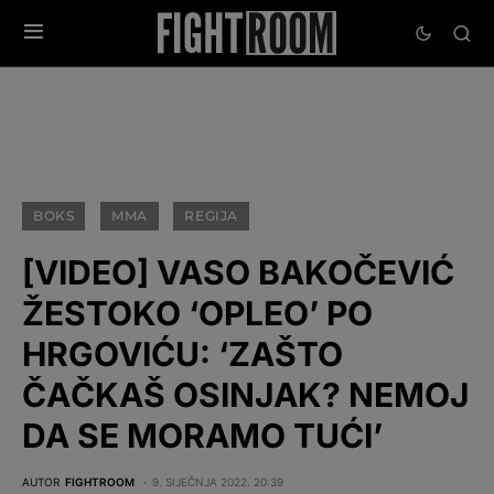
BOKS
MMA
REGIJA
[VIDEO] VASO BAKOČEVIĆ
ŽESTOKO ‘OPLEO’ PO
HRGOVIĆU: ‘ZAŠTO
ČAČKAŠ OSINJAK? NEMOJ
DA SE MORAMO TUĆI’
AUTOR
FIGHTROOM
9. SIJEČNJA 2022. 20:39