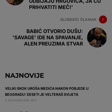
ODBIJAJU HRGOVIĆA, JA ĆU
PRIHVATITI MEČ!'
SLJEDEĆI ČLANAK
BABIĆ OTVORIO DUŠU:
'SAVAGE' IDE NA SPAVANJE,
ALEN PREUZIMA STVAR
NAJNOVIJE
VELIKI SKOK UROŠA MEDIĆA NAKON POBJEDE U
BEOGRADU: DESETI JE VELTERAŠ SVIJETA
4. KOLOVOZA 2026. 16:11