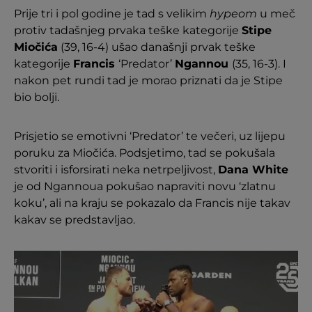
Prije tri i pol godine je tad s velikim
hypeom
u meč
protiv tadašnjeg prvaka teške kategorije
Stipe
Miočića
(39, 16-4) ušao današnji prvak teške
kategorije
Francis
‘Predator’
Ngannou
(35, 16-3). I
nakon pet rundi tad je morao priznati da je Stipe
bio bolji.
Prisjetio se emotivni ‘Predator’ te večeri, uz lijepu
poruku za Miočića. Podsjetimo, tad se pokušala
stvoriti i isforsirati neka netrpeljivost,
Dana White
je od Ngannoua pokušao napraviti novu ‘zlatnu
koku’, ali na kraju se pokazalo da Francis nije takav
kakav se predstavljao.