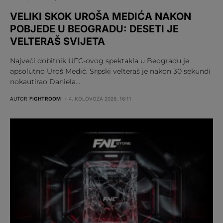
VELIKI SKOK UROŠA MEDIĆA NAKON
POBJEDE U BEOGRADU: DESETI JE
VELTERAŠ SVIJETA
Najveći dobitnik UFC-ovog spektakla u Beogradu je
apsolutno Uroš Medić. Srpski velteraš je nakon 30 sekundi
nokautirao Daniela…
AUTOR
FIGHTROOM
4. KOLOVOZA 2026. 16:11