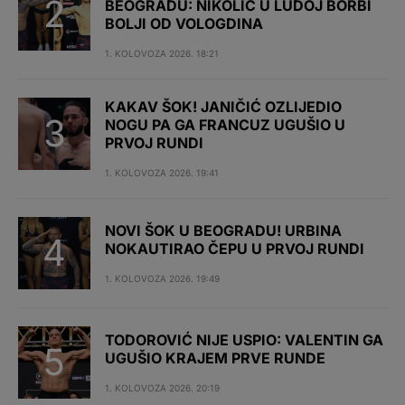
BEOGRADU: NIKOLIĆ U LUDOJ BORBI
BOLJI OD VOLOGDINA
1. KOLOVOZA 2026. 18:21
KAKAV ŠOK! JANIČIĆ OZLIJEDIO
NOGU PA GA FRANCUZ UGUŠIO U
PRVOJ RUNDI
1. KOLOVOZA 2026. 19:41
NOVI ŠOK U BEOGRADU! URBINA
NOKAUTIRAO ČEPU U PRVOJ RUNDI
1. KOLOVOZA 2026. 19:49
TODOROVIĆ NIJE USPIO: VALENTIN GA
UGUŠIO KRAJEM PRVE RUNDE
1. KOLOVOZA 2026. 20:19