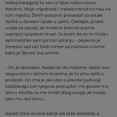
teškoj kategoriji te sam si izbio nešto novca.
Nebitno. Moje vrijednosti i načela trenutno nisu na
tom mjestu. Želim postaviti presedan za ostale
dečke u dvorani i ljude u cjelini. Gledajte, ja sam
uvijek za oprost, ali moramo krenuti prema
naprijed i popraviti stvari. Ja znam da on to može i
optimističan sam po tom pitanju – objasnio je
Jonesov sad već bivši trener pa nastavio o tome
kako je ‘Bones’ sve primio:
– On je razočaran. Nadao se da možemo riješiti ovo
razgovorom i sličnim stvarima, ali to smo radili u
prošlosti. On ima je okružen s previše ljudi koji
odobravaju sve njegove postupke i ne govore mu
istinu. Možda će me mrziti zbog ovoga, ali morao
sam mu reći istinu.
Ispred Jona Jonesa sad je još teže razdoblje, a