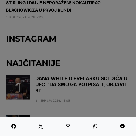
STIRLING I DALJE NEPORAŽEN! NOKAUTIRAO
BLACHOWICZA U PRVOJ RUNDI
1. KOLOVOZA 2026. 21:10
INSTAGRAM
NAJČITANIJE
DANA WHITE O PRELASKU SOLDIĆA U
UFC: ‘DA SMO GA POTPISALI, OBJAVILI
BI’
31. SRPNJA 2026. 13:05
LEKA NOKAUTOM ZAPALIO ARENU U
BEOGRADU: NIKOLIĆ U LUDOJ BORBI
BOLJI OD VOLOGDINA