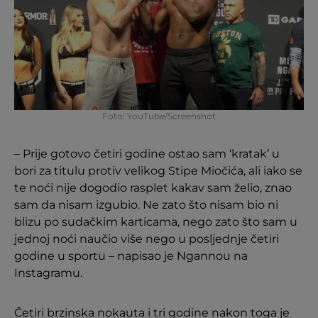
Foto: YouTube/Screenshot
– Prije gotovo četiri godine ostao sam ‘kratak’ u
bori za titulu protiv velikog Stipe Miočića, ali iako se
te noći nije dogodio rasplet kakav sam želio, znao
sam da nisam izgubio. Ne zato što nisam bio ni
blizu po sudačkim karticama, nego zato što sam u
jednoj noći naučio više nego u posljednje četiri
godine u sportu – napisao je Ngannou na
Instagramu.
Četiri brzinska nokauta i tri godine nakon toga je