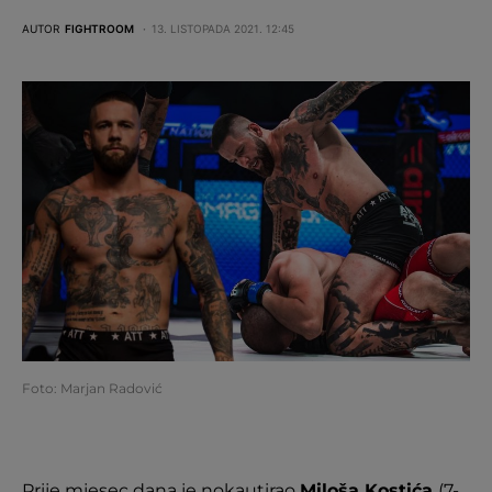
AUTOR
FIGHTROOM
13. LISTOPADA 2021. 12:45
Foto: Marjan Radović
Prije mjesec dana je nokautirao
Miloša Kostića
(7-