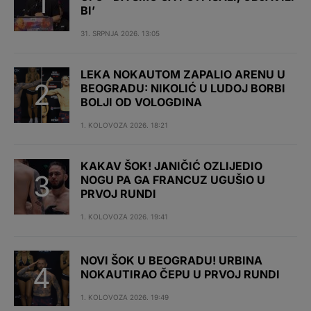
BI’
31. SRPNJA 2026. 13:05
LEKA NOKAUTOM ZAPALIO ARENU U
BEOGRADU: NIKOLIĆ U LUDOJ BORBI
BOLJI OD VOLOGDINA
1. KOLOVOZA 2026. 18:21
KAKAV ŠOK! JANIČIĆ OZLIJEDIO
NOGU PA GA FRANCUZ UGUŠIO U
PRVOJ RUNDI
1. KOLOVOZA 2026. 19:41
NOVI ŠOK U BEOGRADU! URBINA
NOKAUTIRAO ČEPU U PRVOJ RUNDI
1. KOLOVOZA 2026. 19:49