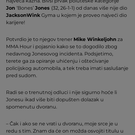
najveća kazna. Bivši prvak poluteške kategorije
Jon
‘Bones’
Jones
(32, 26-1-1) od danas više nije dio
JacksonWink
Gyma u kojem je proveo najveći dio
karijere!
Potvrdio je to njegov trener
Mike Winkeljohn
za
MMA Hour i pojasnio kako se to dogodilo zbog
nedavnog Jonesovog incidenta. Podsjetimo,
terete ga za opiranje uhićenju i oštećivanje
policijskog automobila, a tek treba imati saslušanje
pred sudom.
Radi se o trenutnoj odluci i nije sigurno hoće li
Jonesu ikad više biti dopušten dolazak u
spomenutu dvoranu.
– Čak i ako se ne vrati u dvoranu, moje srce je u
redu s tim. Znam da će on možda osvojiti titulu u