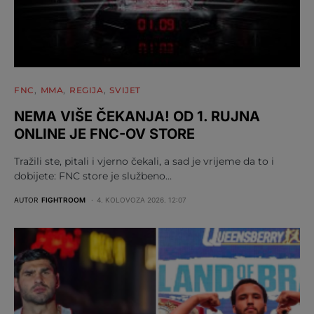
FNC
MMA
REGIJA
SVIJET
NEMA VIŠE ČEKANJA! OD 1. RUJNA
ONLINE JE FNC-OV STORE
Tražili ste, pitali i vjerno čekali, a sad je vrijeme da to i
dobijete: FNC store je službeno…
AUTOR
FIGHTROOM
4. KOLOVOZA 2026. 12:07