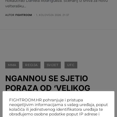
nokautirao Daniela Rodrigueza. Scenarij iz sniva za novu
velterašku…
AUTOR
FIGHTROOM
1. KOLOVOZA 2026. 21:37
MMA
REGIJA
SVIJET
UFC
NGANNOU SE SJETIO
PORAZA OD ‘VELIKOG
STIPE MIOČIĆA’: ‘U JEDNOJ
FIGHTROOM.HR pohranjuje i pristupa
neosjetljivim informacijama s vašeg uređaja, poput
VEČERI SAM NAUČIO VIŠE
kolačića ili jedinstvenog identifikatora uređaja te
obrađujemo osobne podatke poput IP adrese i
NEGO U PROTEKLE ČETIRI