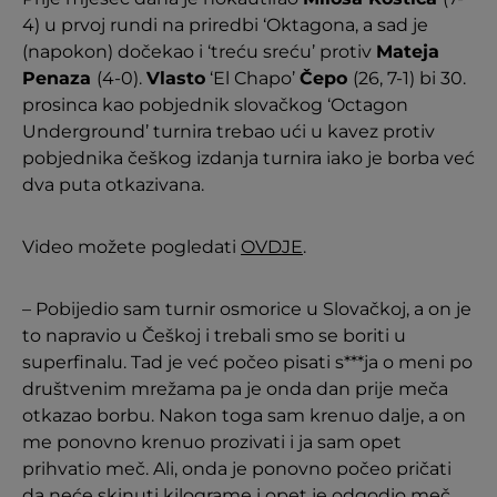
4) u prvoj rundi na priredbi ‘Oktagona, a sad je
(napokon) dočekao i ‘treću sreću’ protiv
Mateja
Penaza
(4-0).
Vlasto
‘El Chapo’
Čepo
(26, 7-1) bi 30.
prosinca kao pobjednik slovačkog ‘Octagon
Underground’ turnira trebao ući u kavez protiv
pobjednika češkog izdanja turnira iako je borba već
dva puta otkazivana.
Video možete pogledati
OVDJE
.
– Pobijedio sam turnir osmorice u Slovačkoj, a on je
to napravio u Češkoj i trebali smo se boriti u
superfinalu. Tad je već počeo pisati s***ja o meni po
društvenim mrežama pa je onda dan prije meča
otkazao borbu. Nakon toga sam krenuo dalje, a on
me ponovno krenuo prozivati i ja sam opet
prihvatio meč. Ali, onda je ponovno počeo pričati
da neće skinuti kilograme i opet je odgodio meč.