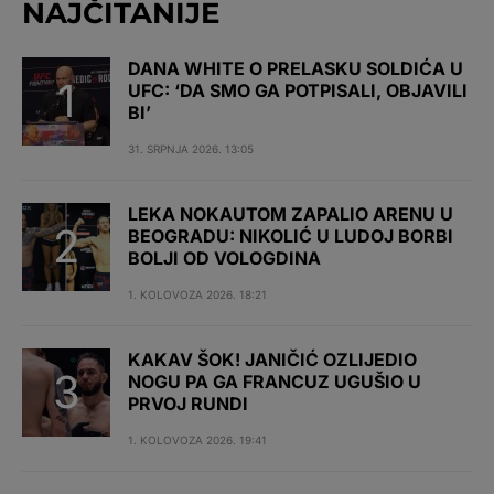
NAJČITANIJE
DANA WHITE O PRELASKU SOLDIĆA U
UFC: ‘DA SMO GA POTPISALI, OBJAVILI
BI’
31. SRPNJA 2026. 13:05
LEKA NOKAUTOM ZAPALIO ARENU U
BEOGRADU: NIKOLIĆ U LUDOJ BORBI
BOLJI OD VOLOGDINA
1. KOLOVOZA 2026. 18:21
KAKAV ŠOK! JANIČIĆ OZLIJEDIO
NOGU PA GA FRANCUZ UGUŠIO U
PRVOJ RUNDI
1. KOLOVOZA 2026. 19:41