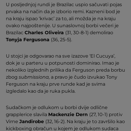
U posljednjoj rundi je Brazilac uspio sačuvati pojas
prvaka na način da je izborio remi. Kazneni bod je
na kraju ispao ‘krivac’ za to, ali možda je na kraju
ovako najpoštenije. U sunaslovnoj borbi večeri je
Brazilac
Charles Oliveira
(31, 30-8-1) demolirao
Tonyja Fergusona
(36, 25-5).
U stojci je odgovarao na sve izazove ‘El Cucuya’,
dok je u parteru u potpunosti dominirao. Imao je
nekoliko izglednih prilika da Ferguson preda borbu
zbog
submissiona,
a pravo je čudo izvukao Tony
Ferguson na kraju prve runde kad je svima
izgledalo kao da je ruka pukla.
Sudačkom je odlukom u borbi dvije odlične
grapplerice slavila
Mackenzie Dern
(27, 10-1) protiv
Virne
Jandirobe
(32, 16-2). Na kraju je to završilo kao
kickboxing obračun u kojem je odlukom sudaca