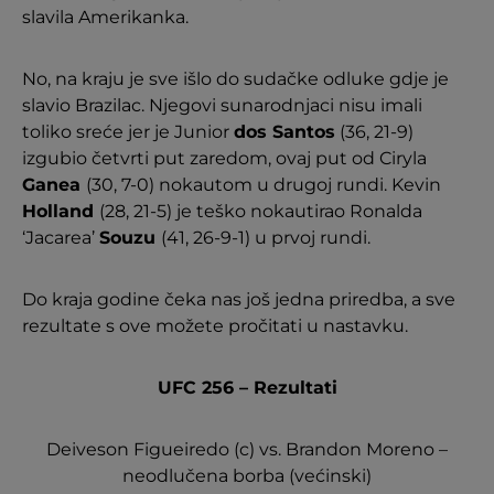
slavila Amerikanka.
No, na kraju je sve išlo do sudačke odluke gdje je
slavio Brazilac. Njegovi sunarodnjaci nisu imali
toliko sreće jer je Junior
dos Santos
(36, 21-9)
izgubio četvrti put zaredom, ovaj put od Ciryla
Ganea
(30, 7-0) nokautom u drugoj rundi. Kevin
Holland
(28, 21-5) je teško nokautirao Ronalda
‘Jacarea’
Souzu
(41, 26-9-1) u prvoj rundi.
Do kraja godine čeka nas još jedna priredba, a sve
rezultate s ove možete pročitati u nastavku.
UFC 256 – Rezultati
Deiveson Figueiredo (c) vs. Brandon Moreno –
neodlučena borba (većinski)