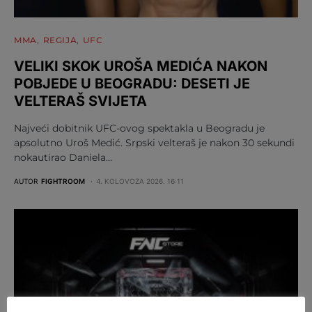
MMA
REGIJA
UFC
VELIKI SKOK UROŠA MEDIĆA NAKON
POBJEDE U BEOGRADU: DESETI JE
VELTERAŠ SVIJETA
Najveći dobitnik UFC-ovog spektakla u Beogradu je
apsolutno Uroš Medić. Srpski velteraš je nakon 30 sekundi
nokautirao Daniela…
AUTOR
FIGHTROOM
4. KOLOVOZA 2026. 16:11