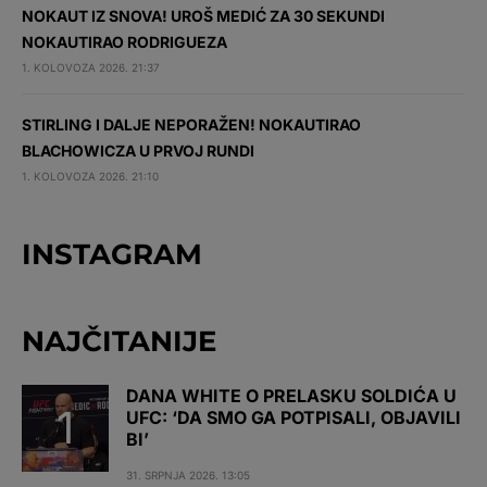
NOKAUT IZ SNOVA! UROŠ MEDIĆ ZA 30 SEKUNDI
NOKAUTIRAO RODRIGUEZA
1. KOLOVOZA 2026. 21:37
STIRLING I DALJE NEPORAŽEN! NOKAUTIRAO
BLACHOWICZA U PRVOJ RUNDI
1. KOLOVOZA 2026. 21:10
INSTAGRAM
NAJČITANIJE
DANA WHITE O PRELASKU SOLDIĆA U
UFC: ‘DA SMO GA POTPISALI, OBJAVILI
BI’
31. SRPNJA 2026. 13:05