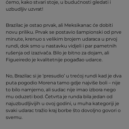
ćemo, kako stvari stoje, u budućnosti gledati i
uzbudljiv uzvrat!
Brazilac je ostao prvak, ali Meksikanac će dobiti
novu priliku. Prvak se postavio šampionski od prve
minute, krenuo s velikim brojem udaraca u prvoj
rundi, dok smo u nastavku vidjeli i par pametnih
rušenja od izazivača. Bilo je bitno za dojam, ali
Figueiredo je kvalitetnije pogađao udarce.
No, Brazilac si je ‘presudio’ u trećoj rundi kad je dva
puta pogodio Morena tamo gdje najviše boli – nije
to bilo namjerno, ali sudac nije imao izbora nego
mu oduzeti bod. Četvrta je runda bila jedan od
najuzbudljivijih u ovoj godini, u muha kategoriji je
svaki udarac tražio kraj borbe što dovoljno govori o
svemu.