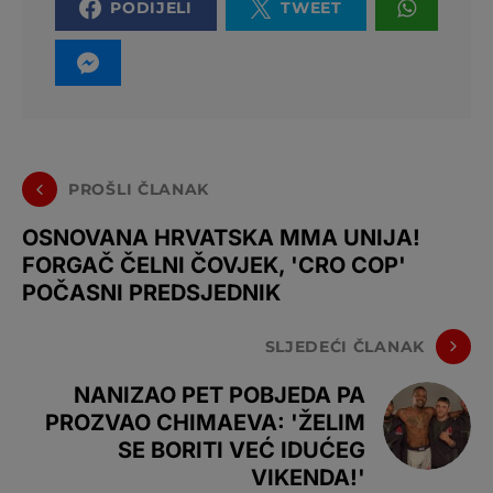
PODIJELI
TWEET
PROŠLI ČLANAK
OSNOVANA HRVATSKA MMA UNIJA!
FORGAČ ČELNI ČOVJEK, 'CRO COP'
POČASNI PREDSJEDNIK
SLJEDEĆI ČLANAK
NANIZAO PET POBJEDA PA
PROZVAO CHIMAEVA: 'ŽELIM
SE BORITI VEĆ IDUĆEG
VIKENDA!'