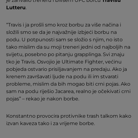
je zahvalio treneru i bivšem UFC borcu
Travisu
Lutteru
.
“Travis i ja prošli smo kroz borbu za više načina i
složili smo se da je najvažnije izbjeći borbu na
podu. U potpunosti sam se složio s njim, no isto
tako mislim da su moji treneri jedni od najboljih na
svijetu, posebno po pitanju grapplinga. Svi znaju
tko je Travis. Osvojio je Ultimate Fighter, većinu
pobjeda ostvario prisiljavanjem na predaju. Ako ja
krenem završavati ljude na podu ili im stvarati
probleme, mislim da bih mogao biti crni pojas. Ako
sam na podu riješio Jacarea, realno je očekivati crni
pojas” – rekao je nakon borbe.
Konstantno provocira protivnike trash talkom kako
izvan kaveza tako i za vrijeme borbe.