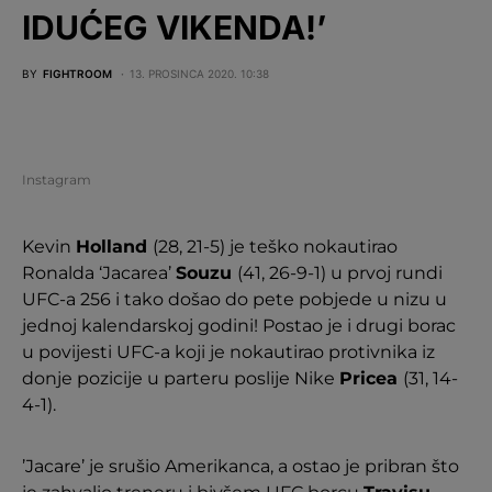
IDUĆEG VIKENDA!’
BY
FIGHTROOM
13. PROSINCA 2020. 10:38
Instagram
Kevin
Holland
(28, 21-5) je teško nokautirao
Ronalda ‘Jacarea’
Souzu
(41, 26-9-1) u prvoj rundi
UFC-a 256 i tako došao do pete pobjede u nizu u
jednoj kalendarskoj godini! Postao je i drugi borac
u povijesti UFC-a koji je nokautirao protivnika iz
donje pozicije u parteru poslije Nike
Pricea
(31, 14-
4-1).
’Jacare’ je srušio Amerikanca, a ostao je pribran što