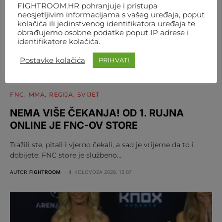
FIGHTROOM.HR pohranjuje i pristupa
neosjetljivim informacijama s vašeg uređaja, poput
kolačića ili jedinstvenog identifikatora uređaja te
obrađujemo osobne podatke poput IP adrese i
identifikatore kolačića.
Postavke kolačića
PRIHVATI
FNC
MMA
REGIJA
SVIJET
NEMA VIŠE ČEKANJA! OD 1. RUJNA
ONLINE JE FNC-OV STORE
Tražili ste, pitali i vjerno čekali, a sad je vrijeme da to i
dobijete: FNC store je službeno…
AUTOR
FIGHTROOM
4. KOLOVOZA 2026. 12:07