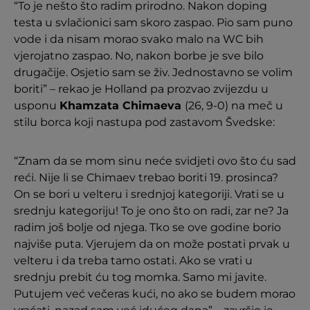
“To je nešto što radim prirodno. Nakon doping
testa u svlačionici sam skoro zaspao. Pio sam puno
vode i da nisam morao svako malo na WC bih
vjerojatno zaspao. No, nakon borbe je sve bilo
drugačije. Osjetio sam se živ. Jednostavno se volim
boriti” – rekao je Holland pa prozvao zvijezdu u
usponu
Khamzata Chimaeva
(26, 9-0) na meč u
stilu borca koji nastupa pod zastavom Švedske:
“Znam da se mom sinu neće svidjeti ovo što ću sad
reći. Nije li se Chimaev trebao boriti 19. prosinca?
On se bori u velteru i srednjoj kategoriji. Vrati se u
srednju kategoriju! To je ono što on radi, zar ne? Ja
radim još bolje od njega. Tko se ove godine borio
najviše puta. Vjerujem da on može postati prvak u
velteru i da treba tamo ostati. Ako se vrati u
srednju prebit ću tog momka. Samo mi javite.
Putujem već večeras kući, no ako se budem morao