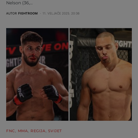
Nelson (36,…
AUTOR
FIGHTROOM
11. VELJAČE 2025. 20:36
FNC
MMA
REGIJA
SVIJET