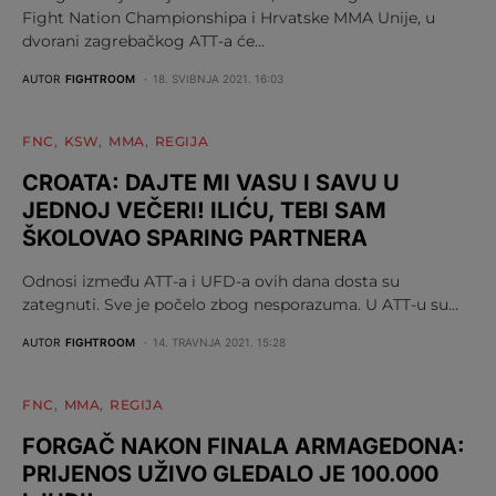
Fight Nation Championshipa i Hrvatske MMA Unije, u
dvorani zagrebačkog ATT-a će…
AUTOR
FIGHTROOM
18. SVIBNJA 2021. 16:03
FNC
KSW
MMA
REGIJA
CROATA: DAJTE MI VASU I SAVU U
JEDNOJ VEČERI! ILIĆU, TEBI SAM
ŠKOLOVAO SPARING PARTNERA
Odnosi između ATT-a i UFD-a ovih dana dosta su
zategnuti. Sve je počelo zbog nesporazuma. U ATT-u su…
AUTOR
FIGHTROOM
14. TRAVNJA 2021. 15:28
FNC
MMA
REGIJA
FORGAČ NAKON FINALA ARMAGEDONA:
PRIJENOS UŽIVO GLEDALO JE 100.000