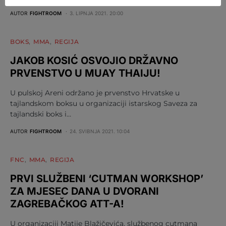
AUTOR
FIGHTROOM
3. LIPNJA 2021. 20:00
BOKS
MMA
REGIJA
JAKOB KOSIĆ OSVOJIO DRŽAVNO
PRVENSTVO U MUAY THAIJU!
U pulskoj Areni održano je prvenstvo Hrvatske u
tajlandskom boksu u organizaciji istarskog Saveza za
tajlandski boks i…
AUTOR
FIGHTROOM
24. SVIBNJA 2021. 10:04
FNC
MMA
REGIJA
PRVI SLUŽBENI ‘CUTMAN WORKSHOP’
ZA MJESEC DANA U DVORANI
ZAGREBAČKOG ATT-A!
U organizaciji Matije Blažičevića, službenog cutmana