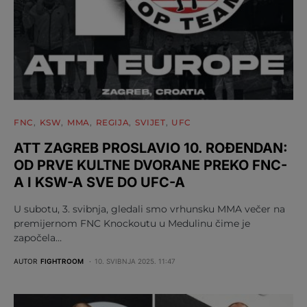
FNC
KSW
MMA
REGIJA
SVIJET
UFC
ATT ZAGREB PROSLAVIO 10. ROĐENDAN:
OD PRVE KULTNE DVORANE PREKO FNC-
A I KSW-A SVE DO UFC-A
U subotu, 3. svibnja, gledali smo vrhunsku MMA večer na
premijernom FNC Knockoutu u Medulinu čime je
započela…
AUTOR
FIGHTROOM
10. SVIBNJA 2025. 11:47