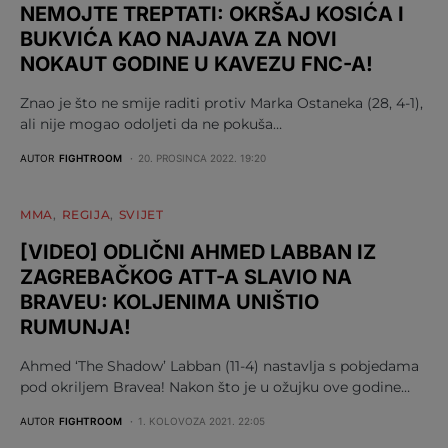
NEMOJTE TREPTATI: OKRŠAJ KOSIĆA I
BUKVIĆA KAO NAJAVA ZA NOVI
NOKAUT GODINE U KAVEZU FNC-A!
Znao je što ne smije raditi protiv Marka Ostaneka (28, 4-1),
ali nije mogao odoljeti da ne pokuša…
AUTOR
FIGHTROOM
20. PROSINCA 2022. 19:20
MMA
REGIJA
SVIJET
[VIDEO] ODLIČNI AHMED LABBAN IZ
ZAGREBAČKOG ATT-A SLAVIO NA
BRAVEU: KOLJENIMA UNIŠTIO
RUMUNJA!
Ahmed ‘The Shadow’ Labban (11-4) nastavlja s pobjedama
pod okriljem Bravea! Nakon što je u ožujku ove godine…
AUTOR
FIGHTROOM
1. KOLOVOZA 2021. 22:05