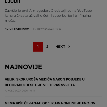
LJUDI!
Završio je prvi Armagedon. Gledatelji su na YouTube
kanalu 24sata uživali u četiri superborbe i tri finalna
meča…
AUTOR
FIGHTROOM
11. TRAVNJA 2021. 15:59
1
2
NEXT
NAJNOVIJE
VELIKI SKOK UROŠA MEDIĆA NAKON POBJEDE U
BEOGRADU: DESETI JE VELTERAŠ SVIJETA
4. KOLOVOZA 2026. 16:11
NEMA VIŠE ČEKANJA! OD 1. RUJNA ONLINE JE FNC-OV