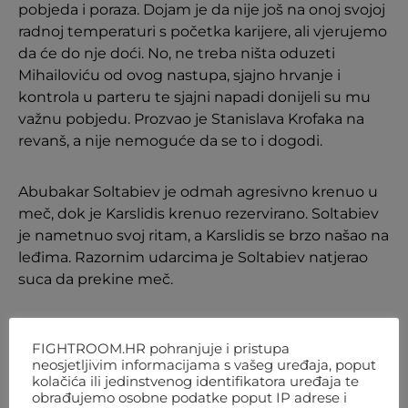
pobjeda i poraza. Dojam je da nije još na onoj svojoj
radnoj temperaturi s početka karijere, ali vjerujemo
da će do nje doći. No, ne treba ništa oduzeti
Mihailoviću od ovog nastupa, sjajno hrvanje i
kontrola u parteru te sjajni napadi donijeli su mu
važnu pobjedu. Prozvao je Stanislava Krofaka na
revanš, a nije nemoguće da se to i dogodi.
Abubakar Soltabiev je odmah agresivno krenuo u
meč, dok je Karslidis krenuo rezervirano. Soltabiev
je nametnuo svoj ritam, a Karslidis se brzo našao na
leđima. Razornim udarcima je Soltabiev natjerao
suca da prekine meč.
FIGHTROOM.HR pohranjuje i pristupa
neosjetljivim informacijama s vašeg uređaja, poput
kolačića ili jedinstvenog identifikatora uređaja te
obrađujemo osobne podatke poput IP adrese i