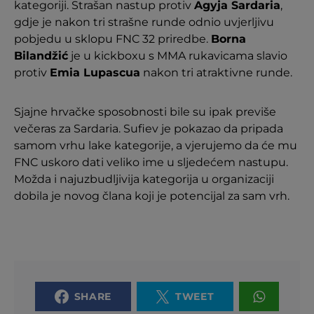
kategoriji. Strašan nastup protiv
Agyja Sardaria
,
gdje je nakon tri strašne runde odnio uvjerljivu
pobjedu u sklopu FNC 32 priredbe.
Borna
Bilandžić
je u kickboxu s MMA rukavicama slavio
protiv
Emia Lupascua
nakon tri atraktivne runde.
Sjajne hrvačke sposobnosti bile su ipak previše
večeras za Sardaria. Sufiev je pokazao da pripada
samom vrhu lake kategorije, a vjerujemo da će mu
FNC uskoro dati veliko ime u sljedećem nastupu.
Možda i najuzbudljivija kategorija u organizaciji
dobila je novog člana koji je potencijal za sam vrh.
SHARE
TWEET