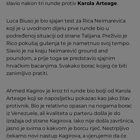
slavio nakon tri runde protiv
Karola Arteage
.
Luca Biuso je bio sjajan test za Rica Neimarevića
koji je u uvodnom dijelu prve runde bio u
podređenoj situaciji od strane Talijana. Preživio je
Rico pokušaj gušenja te je nametnuo svoj tempo.
Slavio je na kraju Neimarević ground and
poundom, a prije toga se predstavio sjajnim
hrvačkim bacanjima. Svakako borac kojeg će biti
zanimljivo pratiti.
Ahmed Kagirov je kroz tri runde bio bolji od Karola
Arteage koji se naposljetku pokazao kao jako žilav
protivnik. Bio je relativno opasan na nogama borac
iz Venezuele, ali kvaliteta u parteru došla je do
izražaja od strane Kagirova. Iako nije došla završnica,
jasno je svima o kakvom je borcu riječ. Nestrpljivo
čekamo novi nastup Kagirova, a vjerujemo da će