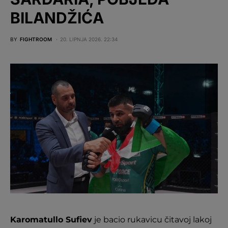
BILANDŽIĆA
BY
FIGHTROOM
20. LIPNJA 2026. 22:34
Karomatullo Sufiev
je bacio rukavicu čitavoj lakoj