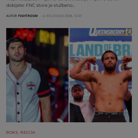
dobijete: FNC store je službeno…
AUTOR
FIGHTROOM
4. KOLOVOZA 2026. 12:07
BOKS
REGIJA