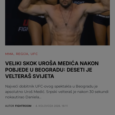
MMA
REGIJA
UFC
VELIKI SKOK UROŠA MEDIĆA NAKON
POBJEDE U BEOGRADU: DESETI JE
VELTERAŠ SVIJETA
Najveći dobitnik UFC-ovog spektakla u Beogradu je
apsolutno Uroš Medić. Srpski velteraš je nakon 30 sekundi
nokautirao Daniela…
AUTOR
FIGHTROOM
4. KOLOVOZA 2026. 16:11