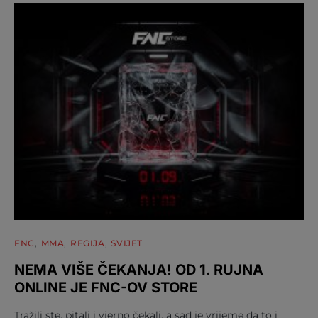
FNC
MMA
REGIJA
SVIJET
NEMA VIŠE ČEKANJA! OD 1. RUJNA
ONLINE JE FNC-OV STORE
Tražili ste, pitali i vjerno čekali, a sad je vrijeme da to i