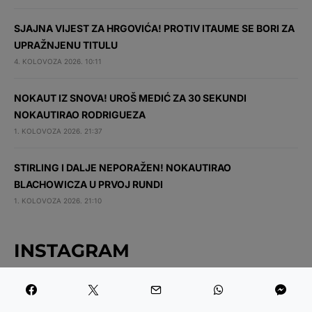
SJAJNA VIJEST ZA HRGOVIĆA! PROTIV ITAUME SE BORI ZA
UPRAŽNJENU TITULU
4. KOLOVOZA 2026. 10:11
NOKAUT IZ SNOVA! UROŠ MEDIĆ ZA 30 SEKUNDI
NOKAUTIRAO RODRIGUEZA
1. KOLOVOZA 2026. 21:37
STIRLING I DALJE NEPORAŽEN! NOKAUTIRAO
BLACHOWICZA U PRVOJ RUNDI
1. KOLOVOZA 2026. 21:10
INSTAGRAM
NAJČITANIJE