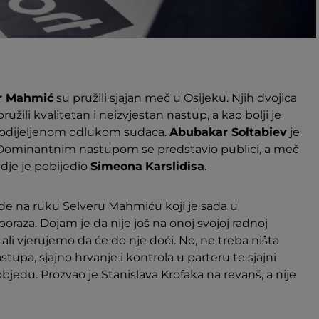
r Mahmić
su pružili sjajan meč u Osijeku. Njih dvojica
žili kvalitetan i neizvjestan nastup, a kao bolji je
o podijeljenom odlukom sudaca.
Abubakar Soltabiev
je
u. Dominantnim nastupom se predstavio publici, a meč
gdje je pobijedio
Simeona
Karslidisa
.
ide na ruku Selveru Mahmiću koji je sada u
raza. Dojam je da nije još na onoj svojoj radnoj
ali vjerujemo da će do nje doći. No, ne treba ništa
tupa, sjajno hrvanje i kontrola u parteru te sjajni
jedu. Prozvao je Stanislava Krofaka na revanš, a nije