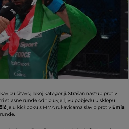
kavicu čitavoj lakoj kategoriji. Strašan nastup protiv
 tri strašne runde odnio uvjerljivu pobjedu u sklopu
žić
je u kickboxu s MMA rukavicama slavio protiv
Emia
 runde.