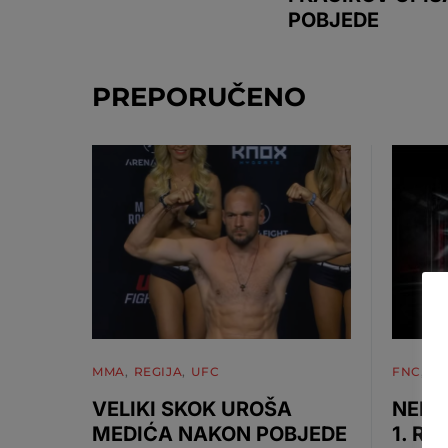
POBJEDE
PREPORUČENO
MMA
REGIJA
UFC
FNC
M
VELIKI SKOK UROŠA
NEMA
MEDIĆA NAKON POBJEDE
1. RU