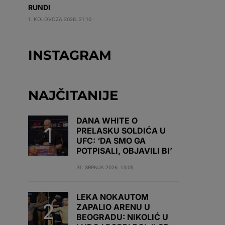
RUNDI
1. KOLOVOZA 2026. 21:10
INSTAGRAM
NAJČITANIJE
DANA WHITE O
PRELASKU SOLDIĆA U
UFC: ‘DA SMO GA
POTPISALI, OBJAVILI BI’
31. SRPNJA 2026. 13:05
LEKA NOKAUTOM
ZAPALIO ARENU U
BEOGRADU: NIKOLIĆ U