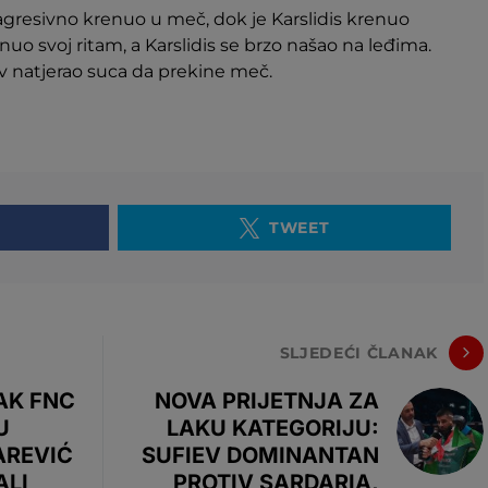
gresivno krenuo u meč, dok je Karslidis krenuo
nuo svoj ritam, a Karslidis se brzo našao na leđima.
v natjerao suca da prekine meč.
TWEET
SLJEDEĆI ČLANAK
AK FNC
NOVA PRIJETNJA ZA
U
LAKU KATEGORIJU:
AREVIĆ
SUFIEV DOMINANTAN
ALI
PROTIV SARDARIA,