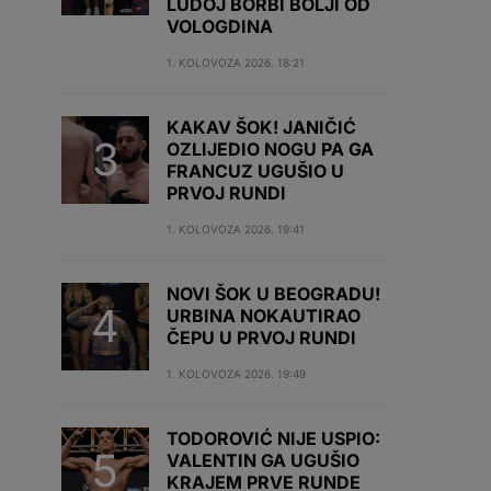
LUDOJ BORBI BOLJI OD
VOLOGDINA
1. KOLOVOZA 2026. 18:21
KAKAV ŠOK! JANIČIĆ
OZLIJEDIO NOGU PA GA
FRANCUZ UGUŠIO U
PRVOJ RUNDI
1. KOLOVOZA 2026. 19:41
NOVI ŠOK U BEOGRADU!
URBINA NOKAUTIRAO
ČEPU U PRVOJ RUNDI
1. KOLOVOZA 2026. 19:49
TODOROVIĆ NIJE USPIO:
VALENTIN GA UGUŠIO
KRAJEM PRVE RUNDE