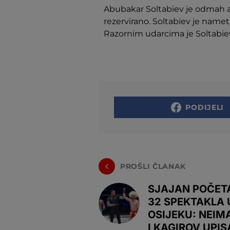
Abubakar Soltabiev je odmah a
rezervirano. Soltabiev je namet
Razornim udarcima je Soltabie
PODIJELI
PROŠLI ČLANAK
SJAJAN POČET
32 SPEKTAKLA 
OSIJEKU: NEIM
I KAGIROV UPIS