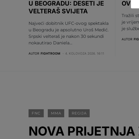
U BEOGRADU: DESETI JE
OV S
VELTERAŠ SVIJETA
Tražili s
je vrije
Najveći dobitnik UFC-ovog spektakla
je služ
u Beogradu je apsolutno Uroš Medić.
Srpski velteraš je nakon 30 sekundi
AUTOR
FI
nokautirao Daniela…
AUTOR
FIGHTROOM
4. KOLOVOZA 2026. 16:11
FNC
MMA
REGIJA
NOVA PRIJETNJA