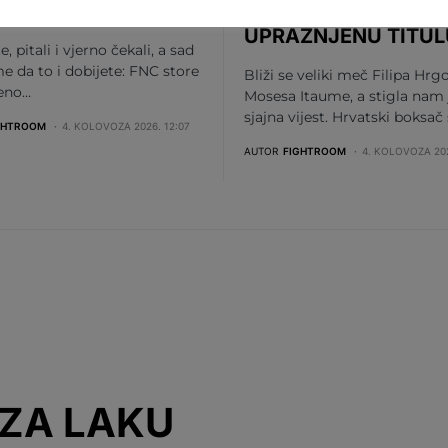
TORE
ITAUME SE BORI ZA
UPRAŽNJENU TITUL
te, pitali i vjerno čekali, a sad
me da to i dobijete: FNC store
Bliži se veliki meč Filipa Hrgo
beno…
Mosesa Itaume, a stigla nam 
sjajna vijest. Hrvatski boksač
GHTROOM
4. KOLOVOZA 2026. 12:07
AUTOR
FIGHTROOM
4. KOLOVOZA 202
 ZA LAKU