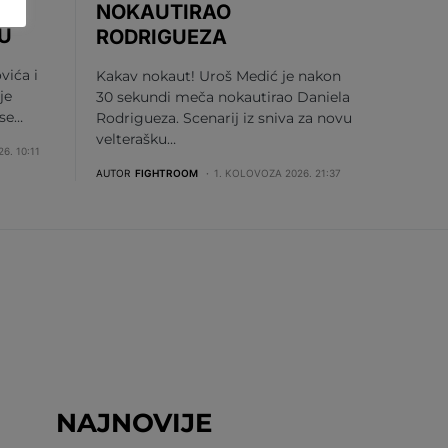
NOKAUTIRAO
U
RODRIGUEZA
vića i
Kakav nokaut! Uroš Medić je nakon
je
30 sekundi meča nokautirao Daniela
 se…
Rodrigueza. Scenarij iz sniva za novu
velterašku…
6. 10:11
AUTOR
FIGHTROOM
1. KOLOVOZA 2026. 21:37
NAJNOVIJE