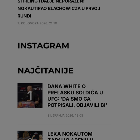
STIRLING I DALJE NEPORAŽEN!
NOKAUTIRAO BLACHOWICZA U PRVOJ
RUNDI
1. KOLOVOZA 2026. 21:10
INSTAGRAM
NAJČITANIJE
DANA WHITE O
PRELASKU SOLDIĆA U
UFC: ‘DA SMO GA
POTPISALI, OBJAVILI BI’
31. SRPNJA 2026. 13:05
LEKA NOKAUTOM
ZAPALIO ARENU U