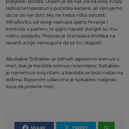
pobjeda i poraza. Dojam je da nije još na onoj svojoj
radnoj temperaturi s početka karijere, ali vjerujemo
da će do nje doći. No, ne treba ništa oduzeti
Mihailoviću od ovog nastupa, sjajno hrvanje i
kontrola u parteru te sjajni napadi donijeli su mu
važnu pobjedu. Prozvao je Stanislava Krofaka na
revanš, a nije nemoguće da se to i dogodi.
Abubakar Soltabiev je odmah agresivno krenuo u
meč, dok je Karslidis krenuo rezervirano. Soltabiev
je nametnuo svoj ritam, a Karslidis se brzo našao na
leđima. Razornim udarcima je Soltabiev natjerao
suca da prekine meč.
SHARE
TWEET