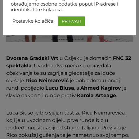
obrađujemo osobne podatke poput IP adrese i
identifikatore kolačića.
Postavke kolačića
PRIHVATI
Dvorana Gradski Vrt
u Osijeku je domaćin
FNC 32
spektakla
. Uvodna dva meča su opravdala
očekivanja te su zagrijala gledatelje za iduće
okršaje.
Rico Neimarević
je pobjedom u prvoj
rundi pobijedio
Lucu Biusa
, a
Ahmed Kagirov
je
slavio nakon tri runde protiv
Karola Arteage
.
Luca Biuso je bio sjajan test za Rica Neimarevića
koji je u uvodnom dijelu prve runde bio u
podređenoj situaciji od strane Talijana. Preživio je
Rico pokušaj gušenja te je nametnuo svoj tempo.