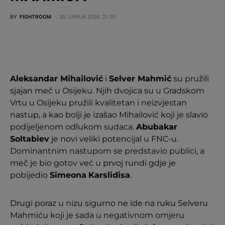
BY
FIGHTROOM
20. LIPNJA 2026. 21:30
Aleksandar Mihailović
i
Selver Mahmić
su pružili
sjajan meč u Osijeku. Njih dvojica su u Gradskom
Vrtu u Osijeku pružili kvalitetan i neizvjestan
nastup, a kao bolji je izašao Mihailović koji je slavio
podijeljenom odlukom sudaca.
Abubakar
Soltabiev
je novi veliki potencijal u FNC-u.
Dominantnim nastupom se predstavio publici, a
meč je bio gotov već u prvoj rundi gdje je
pobijedio
Simeona
Karslidisa
.
Drugi poraz u nizu sigurno ne ide na ruku Selveru
Mahmiću koji je sada u negativnom omjeru