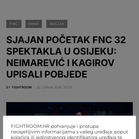
FNC
MMA
REGIJA
SJAJAN POČETAK FNC 32
SPEKTAKLA U OSIJEKU:
NEIMAREVIĆ I KAGIROV
UPISALI POBJEDE
BY
FIGHTROOM
20. LIPNJA 2026. 20:33
FIGHTROOM.HR pohranjuje i pristupa
neosjetljivim informacijama s vašeg uređaja, poput
kolačića ili jedinstvenog identifikatora uređaja te