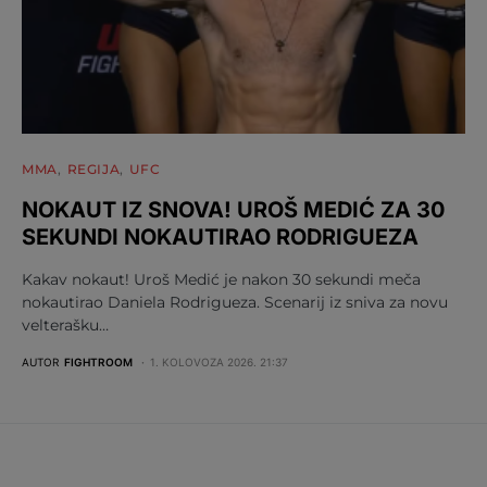
MMA
REGIJA
UFC
NOKAUT IZ SNOVA! UROŠ MEDIĆ ZA 30
SEKUNDI NOKAUTIRAO RODRIGUEZA
Kakav nokaut! Uroš Medić je nakon 30 sekundi meča
nokautirao Daniela Rodrigueza. Scenarij iz sniva za novu
velterašku…
AUTOR
FIGHTROOM
1. KOLOVOZA 2026. 21:37