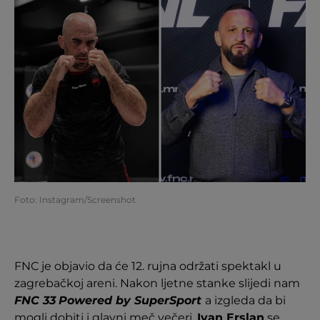
Foto: Instagram/Screenshot
FNC je objavio da će 12. rujna održati spektakl u
zagrebačkoj areni. Nakon ljetne stanke slijedi nam
FNC 33
Powered by SuperSport
a izgleda da bi
mogli dobiti i glavni meč večeri.
Ivan Erslan
se