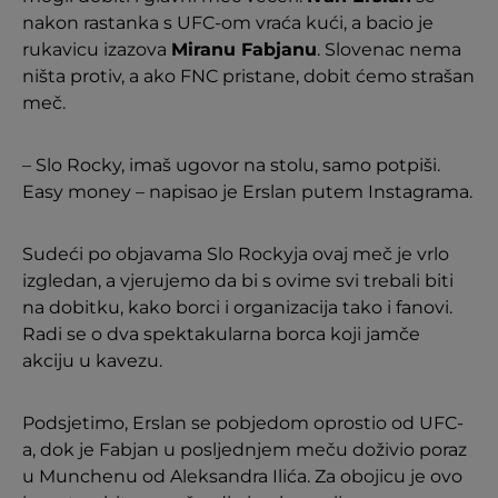
nakon rastanka s UFC-om vraća kući, a bacio je
rukavicu izazova
Miranu Fabjanu
. Slovenac nema
ništa protiv, a ako FNC pristane, dobit ćemo strašan
meč.
– Slo Rocky, imaš ugovor na stolu, samo potpiši.
Easy money – napisao je Erslan putem Instagrama.
Sudeći po objavama Slo Rockyja ovaj meč je vrlo
izgledan, a vjerujemo da bi s ovime svi trebali biti
na dobitku, kako borci i organizacija tako i fanovi.
Radi se o dva spektakularna borca koji jamče
akciju u kavezu.
Podsjetimo, Erslan se pobjedom oprostio od UFC-
a, dok je Fabjan u posljednjem meču doživio poraz
u Munchenu od Aleksandra Ilića. Za obojicu je ovo