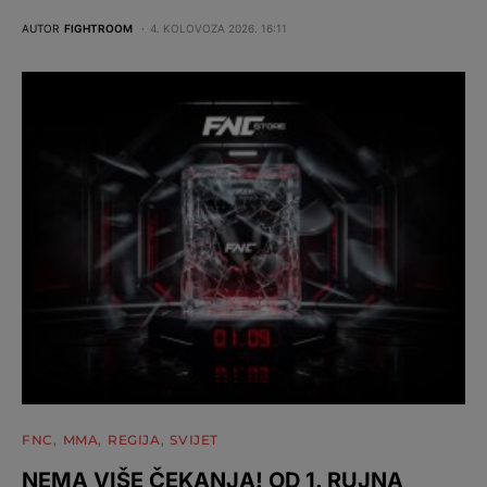
AUTOR
FIGHTROOM
4. KOLOVOZA 2026. 16:11
FNC
MMA
REGIJA
SVIJET
NEMA VIŠE ČEKANJA! OD 1. RUJNA