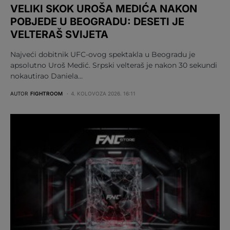
VELIKI SKOK UROŠA MEDIĆA NAKON
POBJEDE U BEOGRADU: DESETI JE
VELTERAŠ SVIJETA
Najveći dobitnik UFC-ovog spektakla u Beogradu je
apsolutno Uroš Medić. Srpski velteraš je nakon 30 sekundi
nokautirao Daniela…
AUTOR
FIGHTROOM
4. KOLOVOZA 2026. 16:11