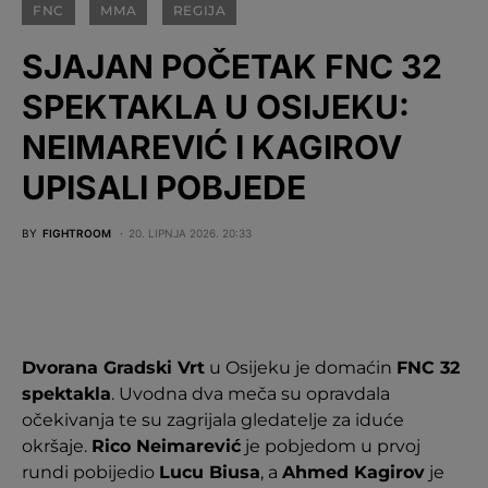
FNC
MMA
REGIJA
SJAJAN POČETAK FNC 32
SPEKTAKLA U OSIJEKU:
NEIMAREVIĆ I KAGIROV
UPISALI POBJEDE
BY
FIGHTROOM
20. LIPNJA 2026. 20:33
Dvorana Gradski Vrt
u Osijeku je domaćin
FNC 32
spektakla
. Uvodna dva meča su opravdala
očekivanja te su zagrijala gledatelje za iduće
okršaje.
Rico Neimarević
je pobjedom u prvoj
rundi pobijedio
Lucu Biusa
, a
Ahmed Kagirov
je