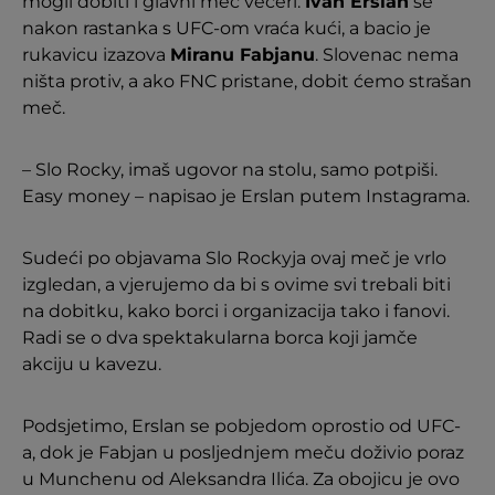
mogli dobiti i glavni meč večeri.
Ivan Erslan
se
nakon rastanka s UFC-om vraća kući, a bacio je
rukavicu izazova
Miranu Fabjanu
. Slovenac nema
ništa protiv, a ako FNC pristane, dobit ćemo strašan
meč.
– Slo Rocky, imaš ugovor na stolu, samo potpiši.
Easy money – napisao je Erslan putem Instagrama.
Sudeći po objavama Slo Rockyja ovaj meč je vrlo
izgledan, a vjerujemo da bi s ovime svi trebali biti
na dobitku, kako borci i organizacija tako i fanovi.
Radi se o dva spektakularna borca koji jamče
akciju u kavezu.
Podsjetimo, Erslan se pobjedom oprostio od UFC-
a, dok je Fabjan u posljednjem meču doživio poraz
u Munchenu od Aleksandra Ilića. Za obojicu je ovo