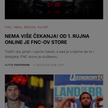
FNC
MMA
REGIJA
SVIJET
NEMA VIŠE ČEKANJA! OD 1. RUJNA
ONLINE JE FNC-OV STORE
Tražili ste, pitali i vjerno čekali, a sad je vrijeme da to i
dobijete: FNC store je službeno…
AUTOR
FIGHTROOM
4. KOLOVOZA 2026. 12:07