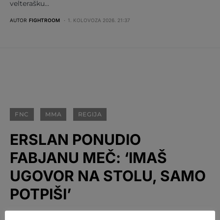
velterašku…
AUTOR
FIGHTROOM
1. KOLOVOZA 2026. 21:37
FNC
MMA
REGIJA
ERSLAN PONUDIO
FABJANU MEČ: ‘IMAŠ
UGOVOR NA STOLU, SAMO
POTPIŠI’
BY
FIGHTROOM
20. LIPNJA 2026. 15:50