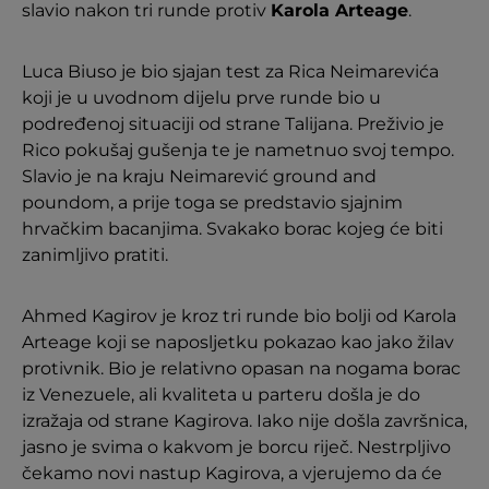
slavio nakon tri runde protiv
Karola Arteage
.
Luca Biuso je bio sjajan test za Rica Neimarevića
koji je u uvodnom dijelu prve runde bio u
podređenoj situaciji od strane Talijana. Preživio je
Rico pokušaj gušenja te je nametnuo svoj tempo.
Slavio je na kraju Neimarević ground and
poundom, a prije toga se predstavio sjajnim
hrvačkim bacanjima. Svakako borac kojeg će biti
zanimljivo pratiti.
Ahmed Kagirov je kroz tri runde bio bolji od Karola
Arteage koji se naposljetku pokazao kao jako žilav
protivnik. Bio je relativno opasan na nogama borac
iz Venezuele, ali kvaliteta u parteru došla je do
izražaja od strane Kagirova. Iako nije došla završnica,
jasno je svima o kakvom je borcu riječ. Nestrpljivo
čekamo novi nastup Kagirova, a vjerujemo da će