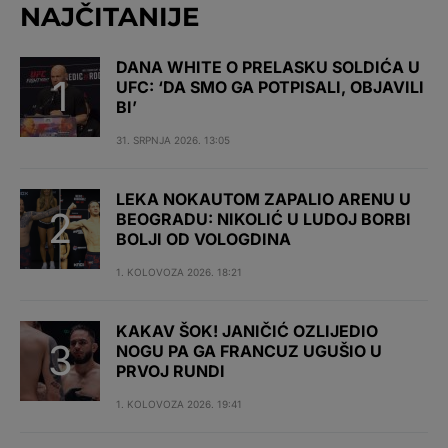
NAJČITANIJE
DANA WHITE O PRELASKU SOLDIĆA U
UFC: ‘DA SMO GA POTPISALI, OBJAVILI
BI’
31. SRPNJA 2026. 13:05
LEKA NOKAUTOM ZAPALIO ARENU U
BEOGRADU: NIKOLIĆ U LUDOJ BORBI
BOLJI OD VOLOGDINA
1. KOLOVOZA 2026. 18:21
KAKAV ŠOK! JANIČIĆ OZLIJEDIO
NOGU PA GA FRANCUZ UGUŠIO U
PRVOJ RUNDI
1. KOLOVOZA 2026. 19:41