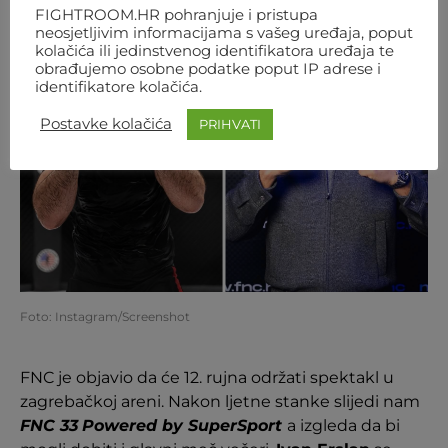
FIGHTROOM.HR pohranjuje i pristupa
neosjetljivim informacijama s vašeg uređaja, poput
kolačića ili jedinstvenog identifikatora uređaja te
obrađujemo osobne podatke poput IP adrese i
identifikatore kolačića.
Postavke kolačića
PRIHVATI
Foto: Instagram/Screenshot
FNC je objavio da će 12. rujna održati spektakl u
zagrebačkoj areni. Nakon ljetne stanke slijedi nam
FNC 33
Powered by SuperSport
a izgleda da bi