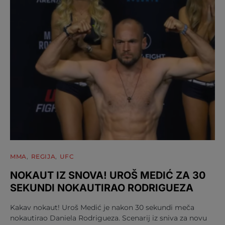
MMA
REGIJA
UFC
NOKAUT IZ SNOVA! UROŠ MEDIĆ ZA 30
SEKUNDI NOKAUTIRAO RODRIGUEZA
Kakav nokaut! Uroš Medić je nakon 30 sekundi meča
nokautirao Daniela Rodrigueza. Scenarij iz sniva za novu