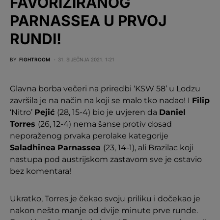
FAVORIZIRANOG
PARNASSEA U PRVOJ
RUNDI!
BY
FIGHTROOM
31. SIJEČNJA 2021. 1:21
Glavna borba večeri na priredbi ‘KSW 58’ u Lodzu
završila je na način na koji se malo tko nadao! I
Filip
‘Nitro’
Pejić
(28, 15-4) bio je uvjeren da
Daniel
Torres
(26, 12-4) nema šanse protiv dosad
neporaženog prvaka perolake kategorije
Saladhinea
Parnassea
(23, 14-1), ali Brazilac koji
nastupa pod austrijskom zastavom sve je ostavio
bez komentara!
Ukratko, Torres je čekao svoju priliku i dočekao je
nakon nešto manje od dvije minute prve runde.