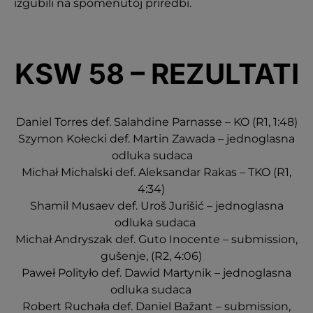
izgubili na spomenutoj priredbi.
KSW 58 – REZULTATI
Daniel Torres def. Salahdine Parnasse – KO (R1, 1:48)
Szymon Kołecki def. Martin Zawada – jednoglasna
odluka sudaca
Michał Michalski def. Aleksandar Rakas – TKO (R1,
4:34)
Shamil Musaev def. Uroš Jurišić – jednoglasna
odluka sudaca
Michał Andryszak def. Guto Inocente – submission,
gušenje, (R2, 4:06)
Paweł Polityło def. Dawid Martynik – jednoglasna
odluka sudaca
Robert Ruchała def. Daniel Bažant – submission,