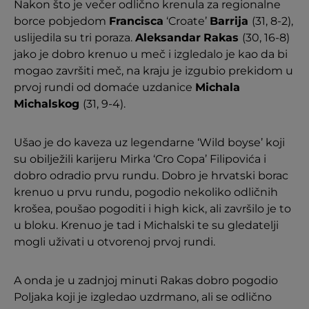
Nakon što je večer odlično krenula za regionalne
borce pobjedom
Francisca
‘Croate’
Barrija
(31, 8-2),
uslijedila su tri poraza.
Aleksandar
Rakas
(30, 16-8)
jako je dobro krenuo u meč i izgledalo je kao da bi
mogao završiti meč, na kraju je izgubio prekidom u
prvoj rundi od domaće uzdanice
Michala
Michalskog
(31, 9-4).
Ušao je do kaveza uz legendarne ‘Wild boyse’ koji
su obilježili karijeru Mirka ‘Cro Copa’ Filipovića i
dobro odradio prvu rundu. Dobro je hrvatski borac
krenuo u prvu rundu, pogodio nekoliko odličnih
krošea, poušao pogoditi i high kick, ali završilo je to
u bloku. Krenuo je tad i Michalski te su gledatelji
mogli uživati u otvorenoj prvoj rundi.
A onda je u zadnjoj minuti Rakas dobro pogodio
Poljaka koji je izgledao uzdrmano, ali se odlično