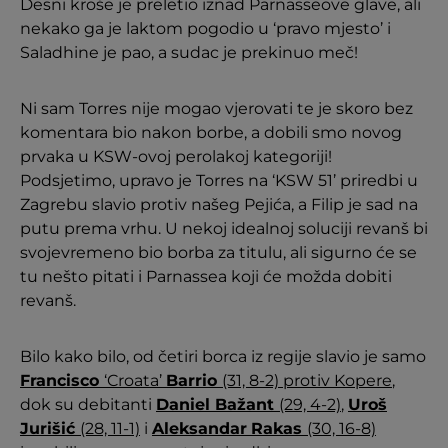
Desni kroše je preletio iznad Parnasseove glave, ali
nekako ga je laktom pogodio u ‘pravo mjesto’ i
Saladhine je pao, a sudac je prekinuo meč!
Ni sam Torres nije mogao vjerovati te je skoro bez
komentara bio nakon borbe, a dobili smo novog
prvaka u KSW-ovoj perolakoj kategoriji!
Podsjetimo, upravo je Torres na ‘KSW 51’ priredbi u
Zagrebu slavio protiv našeg Pejića, a Filip je sad na
putu prema vrhu. U nekoj idealnoj soluciji revanš bi
svojevremeno bio borba za titulu, ali sigurno će se
tu nešto pitati i Parnassea koji će možda dobiti
revanš.
Bilo kako bilo, od četiri borca iz regije slavio je samo
Francisco
‘Croata’
Barrio
(31, 8-2) protiv Kopere
,
dok su debitanti
Daniel Bažant
(29, 4-2)
,
Uroš
Jurišić
(28, 11-1)
i
Aleksandar
Rakas
(30, 16-8)