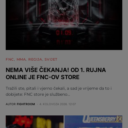
FNC
MMA
REGIJA
SVIJET
NEMA VIŠE ČEKANJA! OD 1. RUJNA
ONLINE JE FNC-OV STORE
Tražili ste, pitali i vjerno čekali, a sad je vrijeme da to i
dobijete: FNC store je službeno…
AUTOR
FIGHTROOM
4. KOLOVOZA 2026. 12:07