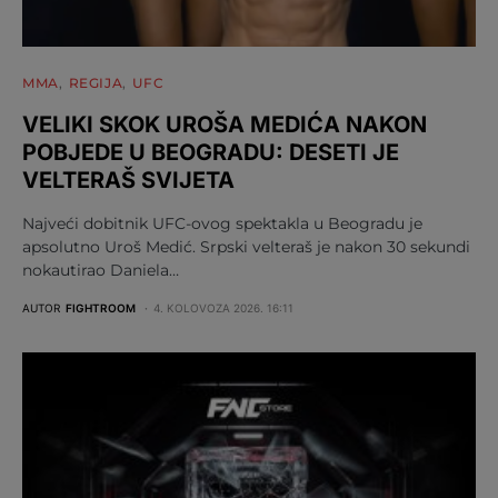
MMA
REGIJA
UFC
VELIKI SKOK UROŠA MEDIĆA NAKON
POBJEDE U BEOGRADU: DESETI JE
VELTERAŠ SVIJETA
Najveći dobitnik UFC-ovog spektakla u Beogradu je
apsolutno Uroš Medić. Srpski velteraš je nakon 30 sekundi
nokautirao Daniela…
AUTOR
FIGHTROOM
4. KOLOVOZA 2026. 16:11