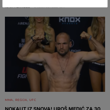
AUTOR
FIGHTROOM
4. KOLOVOZA 2026. 10:11
MMA
REGIJA
UFC
NOKAUT IZ SNOVA! UROŠ MEDIĆ ZA 30