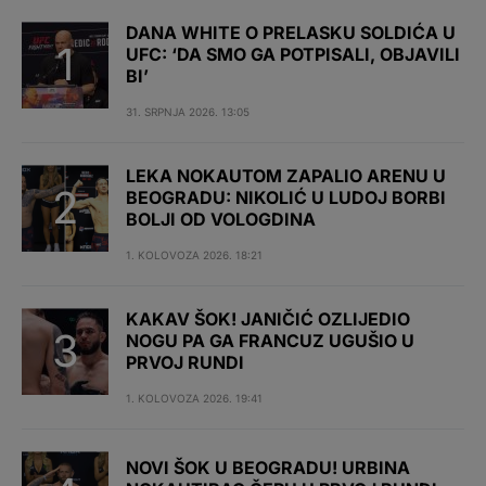
DANA WHITE O PRELASKU SOLDIĆA U
UFC: ‘DA SMO GA POTPISALI, OBJAVILI
BI’
31. SRPNJA 2026. 13:05
LEKA NOKAUTOM ZAPALIO ARENU U
BEOGRADU: NIKOLIĆ U LUDOJ BORBI
BOLJI OD VOLOGDINA
1. KOLOVOZA 2026. 18:21
KAKAV ŠOK! JANIČIĆ OZLIJEDIO
NOGU PA GA FRANCUZ UGUŠIO U
PRVOJ RUNDI
1. KOLOVOZA 2026. 19:41
NOVI ŠOK U BEOGRADU! URBINA