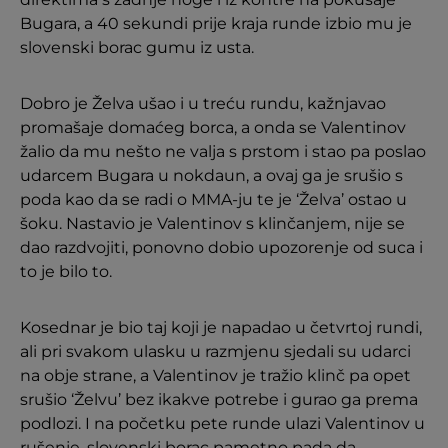
Bugara, a 40 sekundi prije kraja runde izbio mu je
slovenski borac gumu iz usta.
Dobro je Želva ušao i u treću rundu, kažnjavao
promašaje domaćeg borca, a onda se Valentinov
žalio da mu nešto ne valja s prstom i stao pa poslao
udarcem Bugara u nokdaun, a ovaj ga je srušio s
poda kao da se radi o MMA-ju te je ‘Želva’ ostao u
šoku. Nastavio je Valentinov s klinčanjem, nije se
dao razdvojiti, ponovno dobio upozorenje od suca i
to je bilo to.
Kosednar je bio taj koji je napadao u četvrtoj rundi,
ali pri svakom ulasku u razmjenu sjedali su udarci
na obje strane, a Valentinov je tražio klinč pa opet
srušio ‘Želvu’ bez ikakve potrebe i gurao ga prema
podlozi. I na početku pete runde ulazi Valentinov u
rušenje, slovenski borac pametno pada da