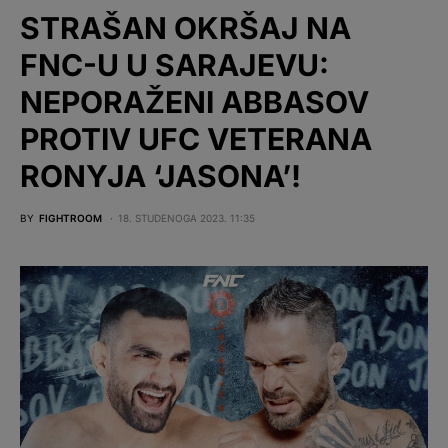
STRAŠAN OKRŠAJ NA
FNC-U U SARAJEVU:
NEPORAŽENI ABBASOV
PROTIV UFC VETERANA
RONYJA ‘JASONA’!
BY
FIGHTROOM
18. STUDENOGA 2023. 11:35