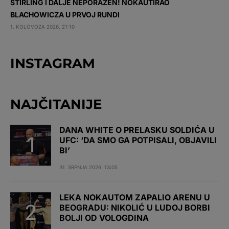
STIRLING I DALJE NEPORAŽEN! NOKAUTIRAO
BLACHOWICZA U PRVOJ RUNDI
1. KOLOVOZA 2026. 21:10
INSTAGRAM
NAJČITANIJE
DANA WHITE O PRELASKU SOLDIĆA U
UFC: ‘DA SMO GA POTPISALI, OBJAVILI
BI’
31. SRPNJA 2026. 13:05
LEKA NOKAUTOM ZAPALIO ARENU U
BEOGRADU: NIKOLIĆ U LUDOJ BORBI
BOLJI OD VOLOGDINA