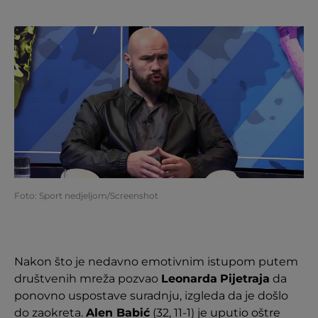
Foto: Sport nedjeljom/Screenshot
Nakon što je nedavno emotivnim istupom putem
društvenih mreža pozvao
Leonarda
Pijetraja
da
ponovno uspostave suradnju, izgleda da je došlo
do zaokreta.
Alen Babić
(32, 11-1) je uputio oštre