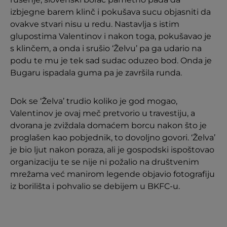
izbjegne barem klinč i pokušava sucu objasniti da
ovakve stvari nisu u redu. Nastavlja s istim
glupostima Valentinov i nakon toga, pokušavao je
s klinčem, a onda i srušio ‘Želvu’ pa ga udario na
podu te mu je tek sad sudac oduzeo bod. Onda je
Bugaru ispadala guma pa je završila runda.
Dok se ‘Želva’ trudio koliko je god mogao,
Valentinov je ovaj meč pretvorio u travestiju, a
dvorana je zviždala domaćem borcu nakon što je
proglašen kao pobjednik, to dovoljno govori. ‘Želva’
je bio ljut nakon poraza, ali je gospodski ispoštovao
organizaciju te se nije ni požalio na društvenim
mrežama već manirom legende objavio fotografiju
iz borilišta i pohvalio se debijem u BKFC-u.