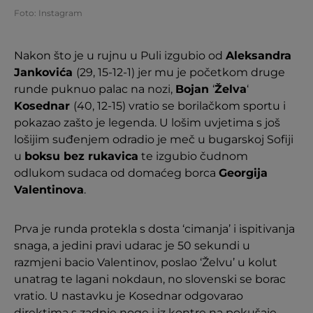
Foto: Instagram
Nakon što je u rujnu u Puli izgubio od
Aleksandra
Jankovića
(29, 15-12-1) jer mu je početkom druge
runde puknuo palac na nozi,
Bojan
‘
Želva
‘
Kosednar
(40, 12-15) vratio se borilačkom sportu i
pokazao zašto je legenda. U lošim uvjetima s još
lošijim suđenjem odradio je meč u bugarskoj Sofiji
u
boksu bez rukavica
te izgubio čudnom
odlukom sudaca od domaćeg borca
Georgija
Valentinova
.
Prva je runda protekla s dosta ‘cimanja’ i ispitivanja
snaga, a jedini pravi udarac je 50 sekundi u
razmjeni bacio Valentinov, poslao ‘Želvu’ u kolut
unatrag te lagani nokdaun, no slovenski se borac
vratio. U nastavku je Kosednar odgovarao
direktima s zadnje noge i iz kontre na pokušaje