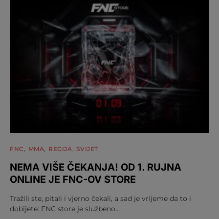
FNC
MMA
REGIJA
SVIJET
NEMA VIŠE ČEKANJA! OD 1. RUJNA
ONLINE JE FNC-OV STORE
Tražili ste, pitali i vjerno čekali, a sad je vrijeme da to i
dobijete: FNC store je službeno…