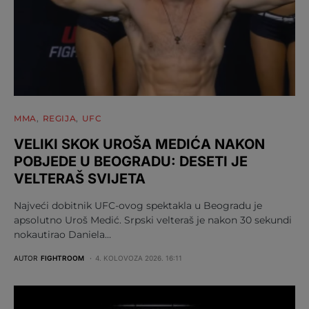
MMA
REGIJA
UFC
VELIKI SKOK UROŠA MEDIĆA NAKON
POBJEDE U BEOGRADU: DESETI JE
VELTERAŠ SVIJETA
Najveći dobitnik UFC-ovog spektakla u Beogradu je
apsolutno Uroš Medić. Srpski velteraš je nakon 30 sekundi
nokautirao Daniela…
AUTOR
FIGHTROOM
4. KOLOVOZA 2026. 16:11