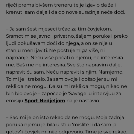
riječi prema bivšem treneru te je izjavio da želi
krenuti sam dalje i da do nove suradnje neće doći.
– Ja sam šest mjeseci trčao za tim čovjekom.
Sramotim se javno i privatno, šaljem poruke i preko
ljudi pokušavam doći do njega, a on se nije u
stanju meni javiti. Ne poštujem ga više, ni
najmanje. Neću više pričati o njemu, ne interesira
me. Baš me ne interesira. Sve što napravim dalje,
napravit ću sam. Neću napraviti s njim. Namjerno.
To mi je i trebalo. Ja sam ovdje i došao jer su mi
rekli da ne mogu. Da su mi rekli da mogu, nikad ne
bih bio ovdje – započeo je ‘Savage’ u intervjuu za
emisiju
Sport Nedjeljom
pa je nastavio.
– Sad mi je on isto rekao da ne mogu. Moja zadnja
poruka njemu je bila u stilu ‘mislite li da sam ja
gotov’ i čovjek mi nije odgovorio. Time je sve rekao.