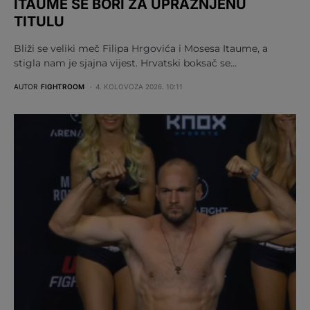
ITAUME SE BORI ZA UPRAŽNJENU
TITULU
Bliži se veliki meč Filipa Hrgovića i Mosesa Itaume, a
stigla nam je sjajna vijest. Hrvatski boksač se…
AUTOR
FIGHTROOM
4. KOLOVOZA 2026. 10:11