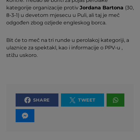
kontre. Trebao se boriti za pojas perolake
kategorije organizacije protiv
Jordana Bartona
(30,
8-3-1) u devetom mjesecu u Puli, ali taj je meč
odgođen zbog ozljede engleskog borca.
Bit će to meč na tri runde u perolakoj kategoriji, a
ulaznice za spektakl, kao i informacije o PPV-u ,
stižu uskoro.
SHARE
TWEET