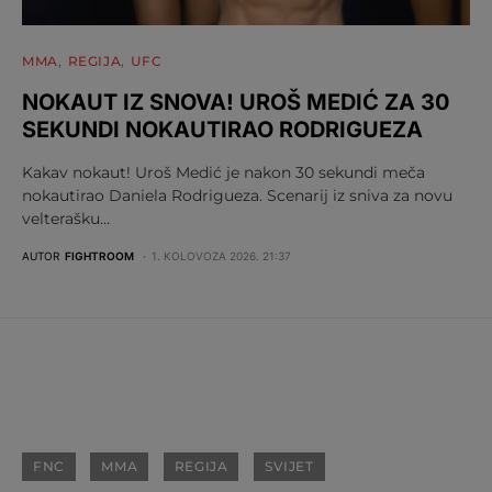
MMA
REGIJA
UFC
NOKAUT IZ SNOVA! UROŠ MEDIĆ ZA 30
SEKUNDI NOKAUTIRAO RODRIGUEZA
Kakav nokaut! Uroš Medić je nakon 30 sekundi meča
nokautirao Daniela Rodrigueza. Scenarij iz sniva za novu
velterašku…
AUTOR
FIGHTROOM
1. KOLOVOZA 2026. 21:37
FNC
MMA
REGIJA
SVIJET