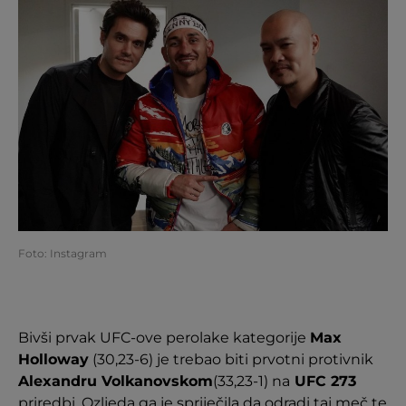
Foto: Instagram
Bivši prvak UFC-ove perolake kategorije
Max
Holloway
(30,23-6) je trebao biti prvotni protivnik
Alexandru Volkanovskom
(33,23-1) na
UFC 273
priredbi. Ozljeda ga je spriječila da odradi taj meč te