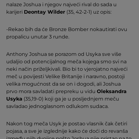
nalaze Joshua i njegov najveći rival do sada u
karijeri
Deontay Wilder
(35, 42-2-1) uz opis:
-Rekao bih da će Bronze Bomber nokautirati ovu
propalicu unutar 3 runde.
Anthony Joshua se porazom od Usyka sve više
udaljio od potencijalnog meča kojega smo svi na
neki način priželjkivali. Bio bi to vjerojatno najveći
meč u povijesti Velike Britanije i naravno, postoji
velika mogućnost da se on i dogodi, ali Joshua
prvo mora savladati prepreku u vidu
Oleksandra
Usyka
(35,19-0) koji ga je u posljednjem meču
savladao jednoglasnom odlukom sudaca.
Nakon tog meča Usyk je postao vlasnik čak četiri
pojasa, a sve je izglednije kako će doći do revanša
između njih dvojice pošto Joshua nije pristao na to