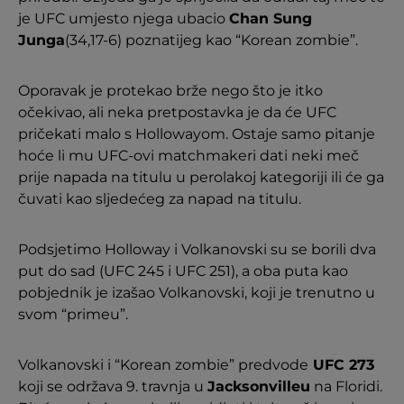
je UFC umjesto njega ubacio
Chan Sung
Junga
(34,17-6) poznatijeg kao “Korean zombie”.
Oporavak je protekao brže nego što je itko
očekivao, ali neka pretpostavka je da će UFC
pričekati malo s Hollowayom. Ostaje samo pitanje
hoće li mu UFC-ovi matchmakeri dati neki meč
prije napada na titulu u perolakoj kategoriji ili će ga
čuvati kao sljedećeg za napad na titulu.
Podsjetimo Holloway i Volkanovski su se borili dva
put do sad (UFC 245 i UFC 251), a oba puta kao
pobjednik je izašao Volkanovski, koji je trenutno u
svom “primeu”.
Volkanovski i “Korean zombie” predvode
UFC 273
koji se održava 9. travnja u
Jacksonvilleu
na Floridi.