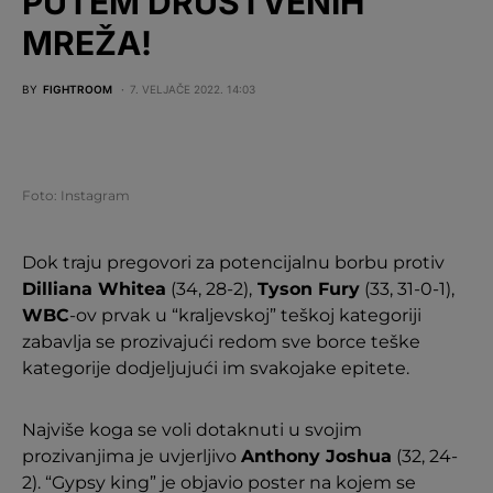
PUTEM DRUŠTVENIH
MREŽA!
BY
FIGHTROOM
7. VELJAČE 2022. 14:03
Foto: Instagram
Dok traju pregovori za potencijalnu borbu protiv
Dilliana Whitea
(34, 28-2),
Tyson Fury
(33, 31-0-1),
WBC
-ov prvak u “kraljevskoj” teškoj kategoriji
zabavlja se prozivajući redom sve borce teške
kategorije dodjeljujući im svakojake epitete.
Najviše koga se voli dotaknuti u svojim
prozivanjima je uvjerljivo
Anthony Joshua
(32, 24-
2). “Gypsy king” je objavio poster na kojem se