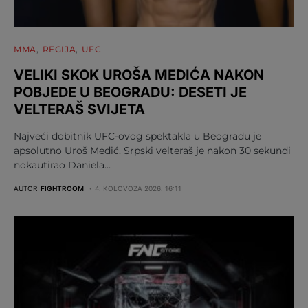
MMA
REGIJA
UFC
VELIKI SKOK UROŠA MEDIĆA NAKON
POBJEDE U BEOGRADU: DESETI JE
VELTERAŠ SVIJETA
Najveći dobitnik UFC-ovog spektakla u Beogradu je
apsolutno Uroš Medić. Srpski velteraš je nakon 30 sekundi
nokautirao Daniela…
AUTOR
FIGHTROOM
4. KOLOVOZA 2026. 16:11