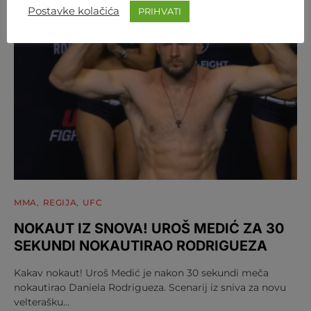
Postavke kolačića
PRIHVATI
MMA
REGIJA
UFC
NOKAUT IZ SNOVA! UROŠ MEDIĆ ZA 30
SEKUNDI NOKAUTIRAO RODRIGUEZA
Kakav nokaut! Uroš Medić je nakon 30 sekundi meča
nokautirao Daniela Rodrigueza. Scenarij iz sniva za novu
velterašku…