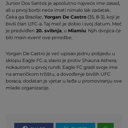
Junior Dos Santos je apsolutno najveće ime zasad,
ali u prvoj borbi neće imati nimalo lak zadatak.
Čeka ga Brazilac,
Yorgan De Castro
(35, 8-3), koji je
bivši član UFC-a. Taj meč je dobio i svoj datum. Meč
je predviđen
20. svibnja
, u
Miamiu
. Njih dvojica će
biti
main event
ove priredbe.
Yorgan De Castro je već upisao jednu pobjedu u
sklopu Eagle FC-a, slavio je protiv Shauna Ashera,
nokautom u prvoj rundi. Eagle FC gradi svoje ime
na američkom tržištu, a dovođenje bivših UFC
boraca, dodatan je vjetar u leđa u promoviranju ove
mlade organizacije.