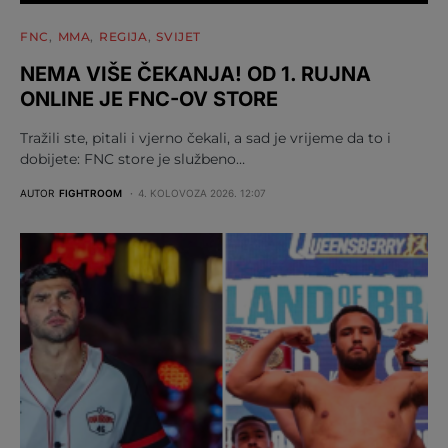
FNC
MMA
REGIJA
SVIJET
NEMA VIŠE ČEKANJA! OD 1. RUJNA
ONLINE JE FNC-OV STORE
Tražili ste, pitali i vjerno čekali, a sad je vrijeme da to i
dobijete: FNC store je službeno…
AUTOR
FIGHTROOM
4. KOLOVOZA 2026. 12:07