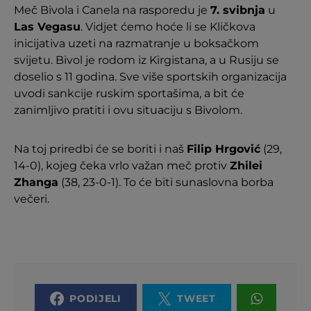
Meč Bivola i Canela na rasporedu je
7. svibnja
u
Las Vegasu
. Vidjet ćemo hoće li se Kličkova
inicijativa uzeti na razmatranje u boksačkom
svijetu. Bivol je rodom iz Kirgistana, a u Rusiju se
doselio s 11 godina. Sve više sportskih organizacija
uvodi sankcije ruskim sportašima, a bit će
zanimljivo pratiti i ovu situaciju s Bivolom.
Na toj priredbi će se boriti i naš
Filip Hrgović
(29,
14-0), kojeg čeka vrlo važan meč protiv
Zhilei
Zhanga
(38, 23-0-1). To će biti sunaslovna borba
večeri.
PODIJELI
TWEET