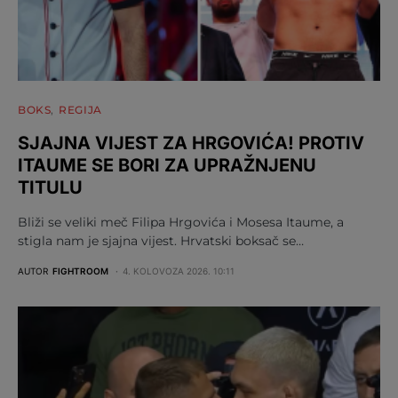
BOKS
REGIJA
SJAJNA VIJEST ZA HRGOVIĆA! PROTIV
ITAUME SE BORI ZA UPRAŽNJENU
TITULU
Bliži se veliki meč Filipa Hrgovića i Mosesa Itaume, a
stigla nam je sjajna vijest. Hrvatski boksač se…
AUTOR
FIGHTROOM
4. KOLOVOZA 2026. 10:11