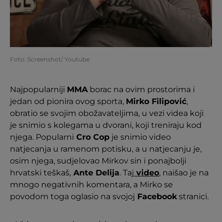
Foto: Screenshot/ Youtube
Najpopularniji
MMA
borac na ovim prostorima i
jedan od pionira ovog sporta,
Mirko Filipović
,
obratio se svojim obožavateljima, u vezi videa koji
je snimio s kolegama u dvorani, koji treniraju kod
njega. Popularni
Cro Cop
je snimio video
natjecanja u ramenom potisku, a u natjecanju je,
osim njega, sudjelovao Mirkov sin i ponajbolji
hrvatski teškaš,
Ante Delija
. Taj
video
, naišao je na
mnogo negativnih komentara, a Mirko se
povodom toga oglasio na svojoj
Facebook
stranici.