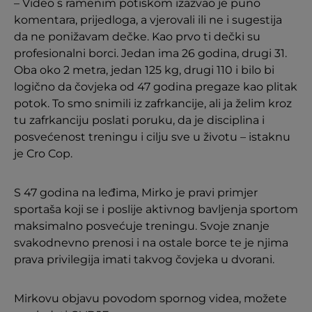
– Video s ramenim potiskom izazvao je puno
komentara, prijedloga, a vjerovali ili ne i sugestija
da ne ponižavam dečke. Kao prvo ti dečki su
profesionalni borci. Jedan ima 26 godina, drugi 31.
Oba oko 2 metra, jedan 125 kg, drugi 110 i bilo bi
logično da čovjeka od 47 godina pregaze kao plitak
potok. To smo snimili iz zafrkancije, ali ja želim kroz
tu zafrkanciju poslati poruku, da je disciplina i
posvećenost treningu i cilju sve u životu – istaknu
je Cro Cop.
S 47 godina na leđima, Mirko je pravi primjer
sportaša koji se i poslije aktivnog bavljenja sportom
maksimalno posvećuje treningu. Svoje znanje
svakodnevno prenosi i na ostale borce te je njima
prava privilegija imati takvog čovjeka u dvorani.
Mirkovu objavu povodom spornog videa, možete