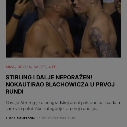
MMA
REGIJA
SVIJET
UFC
STIRLING I DALJE NEPORAŽEN!
NOKAUTIRAO BLACHOWICZA U PRVOJ
RUNDI
Navajo Stirling je u beogradskoj areni pokazao da spada u
sam vrh poluteške kategorije. U prvoj rundi je…
AUTOR
FIGHTROOM
1. KOLOVOZA 2026. 21:10