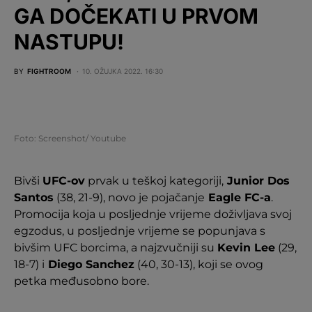
GA DOČEKATI U PRVOM
NASTUPU!
BY
FIGHTROOM
10. OŽUJKA 2022. 16:30
Foto: Screenshot/ Youtube
Bivši
UFC-ov
prvak u teškoj kategoriji,
Junior Dos
Santos
(38, 21-9), novo je pojačanje
Eagle FC-a
.
Promocija koja u posljednje vrijeme doživljava svoj
egzodus, u posljednje vrijeme se popunjava s
bivšim UFC borcima, a najzvučniji su
Kevin Lee
(29,
18-7) i
Diego Sanchez
(40, 30-13), koji se ovog
petka međusobno bore.