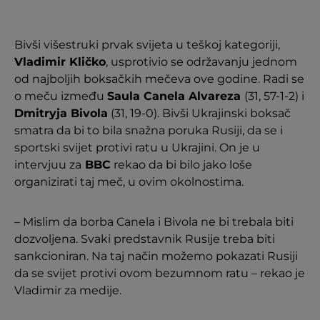
Bivši višestruki prvak svijeta u teškoj kategoriji,
Vladimir Kličko
, usprotivio se održavanju jednom
od najboljih boksačkih mečeva ove godine. Radi se
o meču između
Saula Canela Alvareza
(31, 57-1-2) i
Dmitryja Bivola
(31, 19-0). Bivši Ukrajinski boksač
smatra da bi to bila snažna poruka Rusiji, da se i
sportski svijet protivi ratu u Ukrajini. On je u
intervjuu za
BBC
rekao da bi bilo jako loše
organizirati taj meč, u ovim okolnostima.
– Mislim da borba Canela i Bivola ne bi trebala biti
dozvoljena. Svaki predstavnik Rusije treba biti
sankcioniran. Na taj način možemo pokazati Rusiji
da se svijet protivi ovom bezumnom ratu – rekao je
Vladimir za medije.