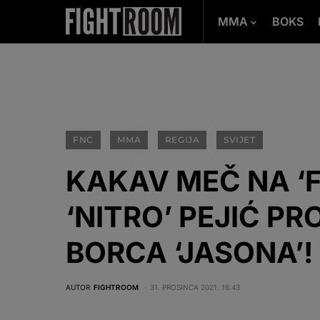
MMA
BOKS
FNC
MMA
REGIJA
SVIJET
KAKAV MEČ NA ‘FN
‘NITRO’ PEJIĆ PR
BORCA ‘JASONA’!
AUTOR
FIGHTROOM
31. PROSINCA 2021. 16:43