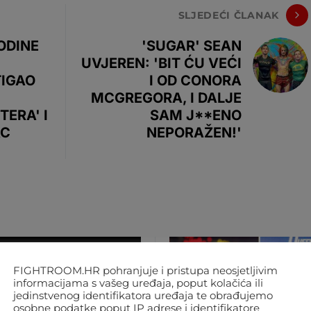
SLJEDEĆI ČLANAK
ODINE
'SUGAR' SEAN
UVJEREN: 'BIT ĆU VEĆI
TIGAO
I OD CONORA
C
MCGREGORA, I DALJE
TERA' I
SAM J**ENO
AC
NEPORAŽEN!'
FIGHTROOM.HR pohranjuje i pristupa neosjetljivim
informacijama s vašeg uređaja, poput kolačića ili
jedinstvenog identifikatora uređaja te obrađujemo
osobne podatke poput IP adrese i identifikatore