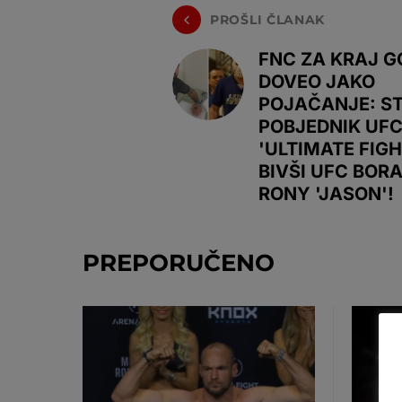
PROŠLI ČLANAK
FNC ZA KRAJ G
DOVEO JAKO
POJAČANJE: S
POBJEDNIK UF
'ULTIMATE FIGH
BIVŠI UFC BOR
RONY 'JASON'!
PREPORUČENO