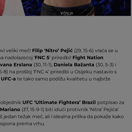
ovi veliki meč!
Filip ‘Nitro’ Pejić
(29, 15-6) vraća se u
na nadolazećoj ‘
FNC 5
‘ priredbi!
Fight Nation
Ivana Erslana
(30, 11-1),
Daniela Bažanta
(30, 5-3) i
16-8) na prošloj ‘FNC 4’ priredbi u Osijeku nastavio s
i
UFC-a
te tako samo podižu kvalitetu u najbrže
pobjednik
UFC ‘Ultimate Fightera’ Brazil
potpisao za
 Mariano
(37, 15-9-1) biti idući protivnik ‘Nitra’ Pejića!
š jedan težak meč, ali i idealna prilika da pokaže kako
 uspona prema vrhu.