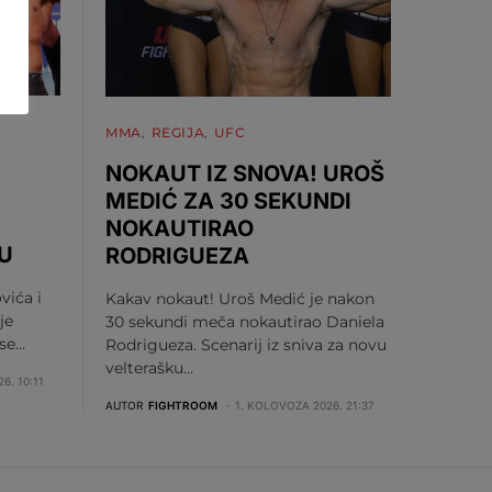
MMA
REGIJA
UFC
NOKAUT IZ SNOVA! UROŠ
MEDIĆ ZA 30 SEKUNDI
NOKAUTIRAO
U
RODRIGUEZA
vića i
Kakav nokaut! Uroš Medić je nakon
je
30 sekundi meča nokautirao Daniela
 se…
Rodrigueza. Scenarij iz sniva za novu
velterašku…
6. 10:11
AUTOR
FIGHTROOM
1. KOLOVOZA 2026. 21:37