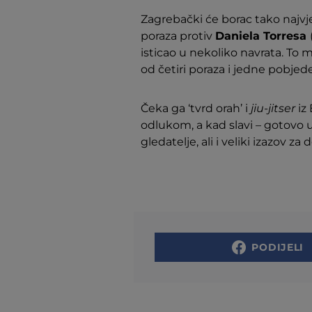
Zagrebački će borac tako najvj
poraza protiv
Daniela Torresa
isticao u nekoliko navrata. To mu
od četiri poraza i jedne pobje
Čeka ga ‘tvrd orah’ i
jiu-jitser
iz
odlukom, a kad slavi – gotovo uv
gledatelje, ali i veliki izazov za
PODIJELI