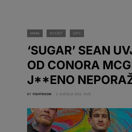
MMA
SVIJET
UFC
‘SUGAR’ SEAN UVJ
OD CONORA MCGR
J**ENO NEPORAŽ
BY
FIGHTROOM
2. SIJEČNJA 2022. 15:03