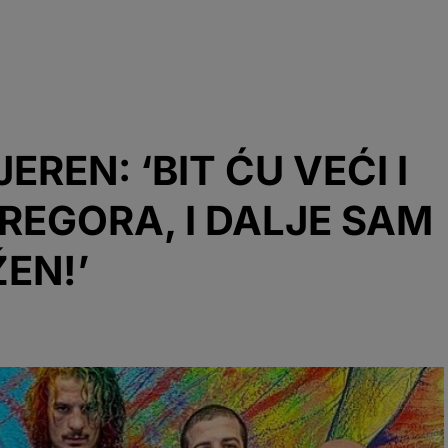
EREN: ‘BIT ĆU VEĆI I
EGORA, I DALJE SAM
EN!’