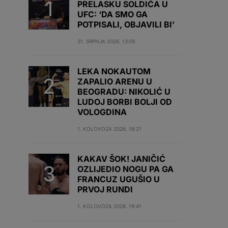
PRELASKU SOLDIĆA U
UFC: ‘DA SMO GA
POTPISALI, OBJAVILI BI’
31. SRPNJA 2026. 13:05
LEKA NOKAUTOM
ZAPALIO ARENU U
BEOGRADU: NIKOLIĆ U
LUDOJ BORBI BOLJI OD
VOLOGDINA
1. KOLOVOZA 2026. 18:21
KAKAV ŠOK! JANIČIĆ
OZLIJEDIO NOGU PA GA
FRANCUZ UGUŠIO U
PRVOJ RUNDI
1. KOLOVOZA 2026. 19:41