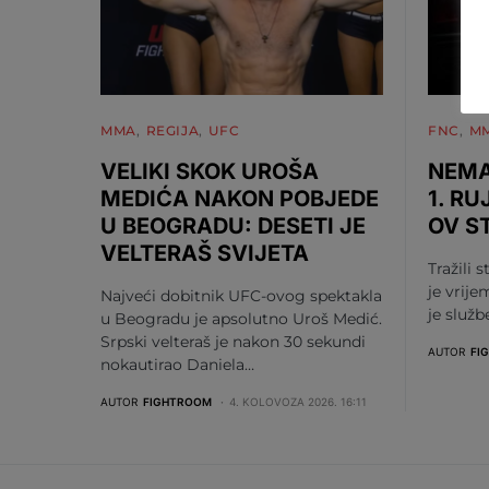
MMA
REGIJA
UFC
FNC
M
VELIKI SKOK UROŠA
NEMA
MEDIĆA NAKON POBJEDE
1. RU
U BEOGRADU: DESETI JE
OV S
VELTERAŠ SVIJETA
Tražili s
je vrije
Najveći dobitnik UFC-ovog spektakla
je služ
u Beogradu je apsolutno Uroš Medić.
Srpski velteraš je nakon 30 sekundi
AUTOR
FI
nokautirao Daniela…
AUTOR
FIGHTROOM
4. KOLOVOZA 2026. 16:11