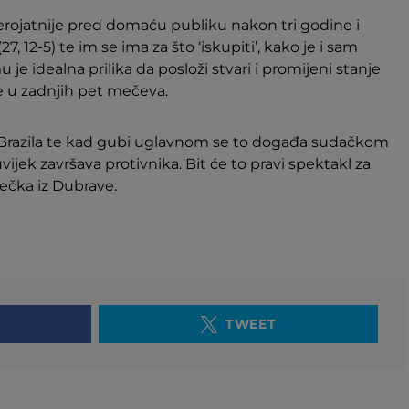
erojatnije pred domaću publiku nakon tri godine i
(27, 12-5) te im se ima za što ‘iskupiti’, kako je i sam
 je idealna prilika da posloži stvari i promijeni stanje
de u zadnjih pet mečeva.
 Brazila te kad gubi uglavnom se to događa sudačkom
ijek završava protivnika. Bit će to pravi spektakl za
 dečka iz Dubrave.
TWEET