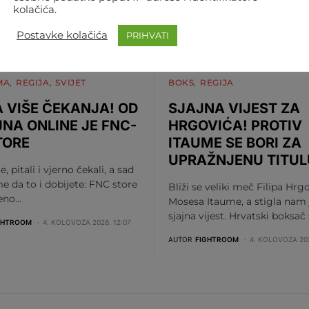
kolačića.
Postavke kolačića
PRIHVATI
MA
REGIJA
SVIJET
BOKS
REGIJA
 VIŠE ČEKANJA! OD
SJAJNA VIJEST ZA
JNA ONLINE JE FNC-
HRGOVIĆA! PROTIV
TORE
ITAUME SE BORI ZA
UPRAŽNJENU TITUL
te, pitali i vjerno čekali, a sad
me da to i dobijete: FNC store
Bliži se veliki meč Filipa Hrgo
beno…
Mosesa Itaume, a stigla nam 
sjajna vijest. Hrvatski boksač
GHTROOM
4. KOLOVOZA 2026. 12:07
AUTOR
FIGHTROOM
4. KOLOVOZA 202