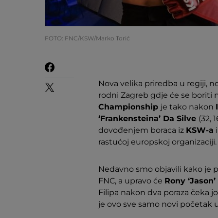
FOTO: FNC/KSW/Marko Torić
Nova velika priredba u regiji, n
rodni Zagreb gdje će se boriti 
Championship
je tako nakon
‘Frankensteina’ Da Silve
(32, 
dovođenjem boraca iz
KSW-a
rastućoj europskoj organizaciji.
Nedavno smo objavili kako je 
FNC, a upravo će
Rony ‘Jason’
Filipa nakon dva poraza čeka jo
je ovo sve samo novi početak