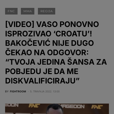
FNC
MMA
REGIJA
[VIDEO] VASO PONOVNO
ISPROZIVAO ‘CROATU’!
BAKOČEVIĆ NIJE DUGO
ČEKAO NA ODGOVOR:
“TVOJA JEDINA ŠANSA ZA
POBJEDU JE DA ME
DISKVALIFICIRAJU”
BY
FIGHTROOM
5. TRAVNJA 2022. 13:00