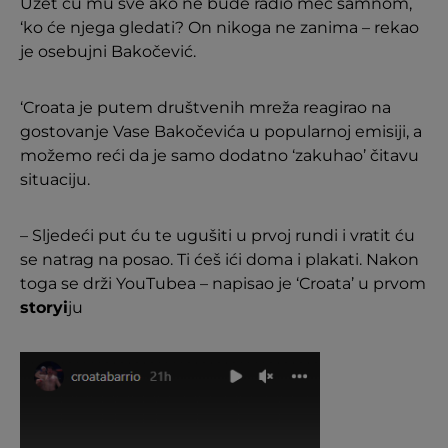
Uzet ću mu sve ako ne bude radio meč samnom,
‘ko će njega gledati? On nikoga ne zanima – rekao
je osebujni Bakočević.
‘Croata je putem društvenih mreža reagirao na
gostovanje Vase Bakočevića u popularnoj emisiji, a
možemo reći da je samo dodatno ‘zakuhao’ čitavu
situaciju.
– Sljedeći put ću te ugušiti u prvoj rundi i vratit ću
se natrag na posao. Ti ćeš ići doma i plakati. Nakon
toga se drži YouTubea – napisao je ‘Croata’ u prvom
storyi
ju