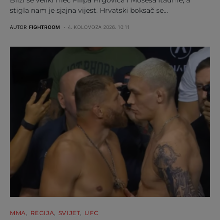
Bliži se veliki meč Filipa Hrgovića i Mosesa Itaume, a
stigla nam je sjajna vijest. Hrvatski boksač se…
AUTOR
FIGHTROOM
4. KOLOVOZA 2026. 10:11
MMA
REGIJA
SVIJET
UFC