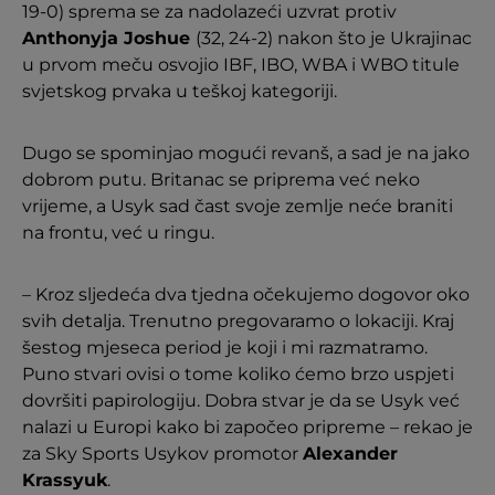
19-0) sprema se za nadolazeći uzvrat protiv
Anthonyja Joshue
(32, 24-2) nakon što je Ukrajinac
u prvom meču osvojio IBF, IBO, WBA i WBO titule
svjetskog prvaka u teškoj kategoriji.
Dugo se spominjao mogući revanš, a sad je na jako
dobrom putu. Britanac se priprema već neko
vrijeme, a Usyk sad čast svoje zemlje neće braniti
na frontu, već u ringu.
– Kroz sljedeća dva tjedna očekujemo dogovor oko
svih detalja. Trenutno pregovaramo o lokaciji. Kraj
šestog mjeseca period je koji i mi razmatramo.
Puno stvari ovisi o tome koliko ćemo brzo uspjeti
dovršiti papirologiju. Dobra stvar je da se Usyk već
nalazi u Europi kako bi započeo pripreme – rekao je
za Sky Sports Usykov promotor
Alexander
Krassyuk
.