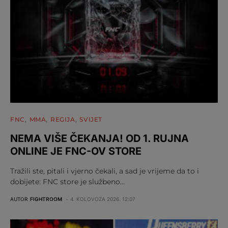
FNC
MMA
REGIJA
SVIJET
NEMA VIŠE ČEKANJA! OD 1. RUJNA
ONLINE JE FNC-OV STORE
Tražili ste, pitali i vjerno čekali, a sad je vrijeme da to i
dobijete: FNC store je službeno…
AUTOR
FIGHTROOM
4. KOLOVOZA 2026. 12:07