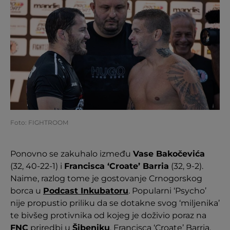
Foto: FIGHTROOM
Ponovno se zakuhalo između
Vase Bakočevića
(32, 40-22-1) i
Francisca ‘Croate’ Barria
(32, 9-2).
Naime, razlog tome je gostovanje Crnogorskog
borca u
Podcast Inkubatoru
. Popularni ‘Psycho’
nije propustio priliku da se dotakne svog ‘miljenika’
te bivšeg protivnika od kojeg je doživio poraz na
FNC
priredbi u
Šibeniku
, Francisca ‘Croate’ Barria.