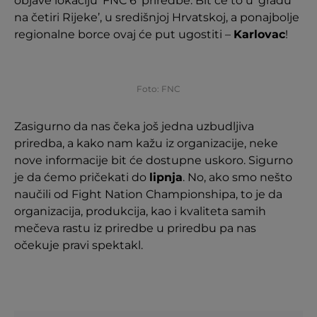
objave lokaciju ‘FNC 6’ priredbe. Bit će to u ‘gradu
na četiri Rijeke’, u središnjoj Hrvatskoj, a ponajbolje
regionalne borce ovaj će put ugostiti –
Karlovac
!
Foto: FNC
Zasigurno da nas čeka još jedna uzbudljiva
priredba, a kako nam kažu iz organizacije, neke
nove informacije bit će dostupne uskoro. Sigurno
je da ćemo pričekati do
lipnja
. No, ako smo nešto
naučili od Fight Nation Championshipa, to je da
organizacija, produkcija, kao i kvaliteta samih
mečeva rastu iz priredbe u priredbu pa nas
očekuje pravi spektakl.