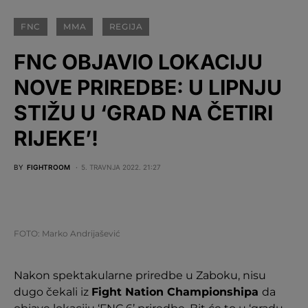
FNC
MMA
REGIJA
FNC OBJAVIO LOKACIJU
NOVE PRIREDBE: U LIPNJU
STIŽU U ‘GRAD NA ČETIRI
RIJEKE’!
BY
FIGHTROOM
5. TRAVNJA 2022. 21:27
FOTO: Marko Andrijašević
Nakon spektakularne priredbe u Zaboku, nisu
dugo čekali iz
Fight Nation Championshipa
da