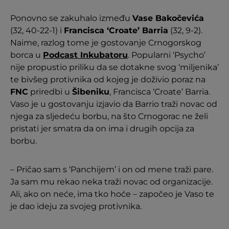
Ponovno se zakuhalo između
Vase Bakočevića
(32, 40-22-1) i
Francisca ‘Croate’ Barria
(32, 9-2).
Naime, razlog tome je gostovanje Crnogorskog
borca u
Podcast Inkubatoru
. Popularni ‘Psycho’
nije propustio priliku da se dotakne svog ‘miljenika’
te bivšeg protivnika od kojeg je doživio poraz na
FNC
priredbi u
Šibeniku
, Francisca ‘Croate’ Barria.
Vaso je u gostovanju izjavio da Barrio traži novac od
njega za sljedeću borbu, na što Crnogorac ne želi
pristati jer smatra da on ima i drugih opcija za
borbu.
– Pričao sam s ‘Panchijem’ i on od mene traži pare.
Ja sam mu rekao neka traži novac od organizacije.
Ali, ako on neće, ima tko hoće – započeo je Vaso te
je dao ideju za svojeg protivnika.