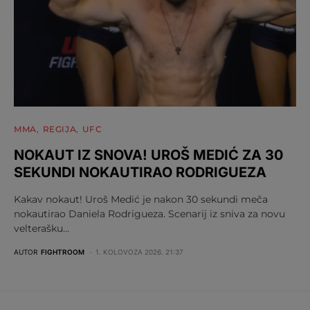
MMA
REGIJA
UFC
NOKAUT IZ SNOVA! UROŠ MEDIĆ ZA 30
SEKUNDI NOKAUTIRAO RODRIGUEZA
Kakav nokaut! Uroš Medić je nakon 30 sekundi meča
nokautirao Daniela Rodrigueza. Scenarij iz sniva za novu
velterašku…
AUTOR
FIGHTROOM
1. KOLOVOZA 2026. 21:37