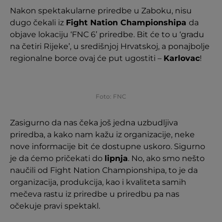
Nakon spektakularne priredbe u Zaboku, nisu
dugo čekali iz
Fight Nation Championshipa
da
objave lokaciju ‘FNC 6’ priredbe. Bit će to u ‘gradu
na četiri Rijeke’, u središnjoj Hrvatskoj, a ponajbolje
regionalne borce ovaj će put ugostiti –
Karlovac
!
Foto: FNC
Zasigurno da nas čeka još jedna uzbudljiva
priredba, a kako nam kažu iz organizacije, neke
nove informacije bit će dostupne uskoro. Sigurno
je da ćemo pričekati do
lipnja
. No, ako smo nešto
naučili od Fight Nation Championshipa, to je da
organizacija, produkcija, kao i kvaliteta samih
mečeva rastu iz priredbe u priredbu pa nas
očekuje pravi spektakl.