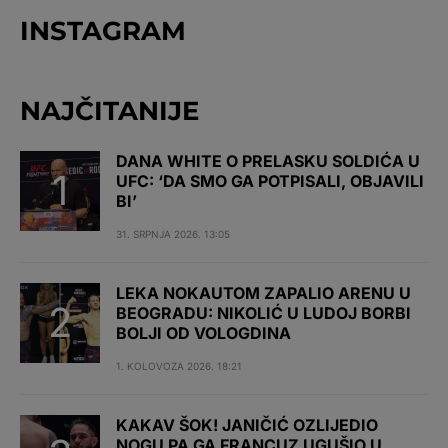
INSTAGRAM
NAJČITANIJE
DANA WHITE O PRELASKU SOLDIĆA U
UFC: ‘DA SMO GA POTPISALI, OBJAVILI
BI’
31. SRPNJA 2026. 13:05
LEKA NOKAUTOM ZAPALIO ARENU U
BEOGRADU: NIKOLIĆ U LUDOJ BORBI
BOLJI OD VOLOGDINA
1. KOLOVOZA 2026. 18:21
KAKAV ŠOK! JANIČIĆ OZLIJEDIO
NOGU PA GA FRANCUZ UGUŠIO U