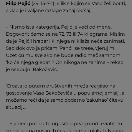
Filip Pejić
(29, 15-7-1) je lik s kojim se Vaso želi boriti,
a dao je i valjane razloge za taj okršaj.
– Nismo ista kategorija, Pejić je veći od mene.
Dogovorit ćemo se na 72, 73 ili 74 kilograma. Mislim
da je Pejić i hrabar lik, njega ni kilaža neće zanimati.
Sad dok ovo ja pričam ‘Panći’ se trese, vjeruj mi.
Uzet ću mu sve ako ne bude radio meč samnom,
‘ko će njega gledati? On nikoga ne zanima – rekao
je osebujni Bakočević.
‘Croata je putem društvenih mreža reagirao na
gostovanje Vase Bakočevića u popularnoj emisiji, a
možemo reći da je samo dodatno ‘zakuhao’ čitavu
situaciju.
– Sljedeći put ću te ugušiti u prvoj rundi i vratit ću
se natrag na posao. Ti ćeš ići doma i plakati. Nakon