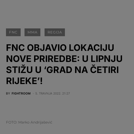
FNC
MMA
REGIJA
FNC OBJAVIO LOKACIJU
NOVE PRIREDBE: U LIPNJU
STIŽU U ‘GRAD NA ČETIRI
RIJEKE’!
BY
FIGHTROOM
5. TRAVNJA 2022. 21:27
FOTO: Marko Andrijašević