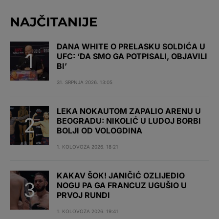
NAJČITANIJE
DANA WHITE O PRELASKU SOLDIĆA U
UFC: ‘DA SMO GA POTPISALI, OBJAVILI
BI’
31. SRPNJA 2026. 13:05
LEKA NOKAUTOM ZAPALIO ARENU U
BEOGRADU: NIKOLIĆ U LUDOJ BORBI
BOLJI OD VOLOGDINA
1. KOLOVOZA 2026. 18:21
KAKAV ŠOK! JANIČIĆ OZLIJEDIO
NOGU PA GA FRANCUZ UGUŠIO U
PRVOJ RUNDI
1. KOLOVOZA 2026. 19:41