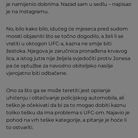
je namijenio dobrima. Nazad sam u sedlu – napisao
je na Instagramu.
No, bilo kako bilo, idućeg će mjeseca pred sudom
morati objasniti što se točno dogodilo, a želi li se
vratiti u oktogon UFC-a, kazna ne smije biti
žestoka. Njegova je zaručnica pronađena krvavog
lica, a istog jutra nije željela svjedočiti protiv Jonesa
pa će optužbe za navodno obiteljsko nasilje
vjerojatno biti odbačene.
Ono za što ga se može teretiti jest opiranje
uhićenju i oštećivanje policijskog automobila, ali
teško je očekivati da bi za to mogao dobiti kaznu
toliko tešku da ima problema s UFC-om. Najavio je
pohod na vrh teške kategorije, a pitanje je hoće li
to ostvariti.