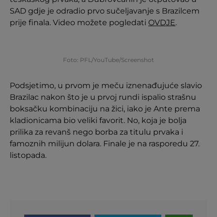
SAD gdje je odradio prvo sučeljavanje s Brazilcem
prije finala. Video možete pogledati
OVDJE
.
Foto: PFL/YouTube/Screenshot
Podsjetimo, u prvom je meču iznenađujuće slavio
Brazilac nakon što je u prvoj rundi ispalio strašnu
boksačku kombinaciju na žici, iako je Ante prema
kladionicama bio veliki favorit. No, koja je bolja
prilika za revanš nego borba za titulu prvaka i
famoznih milijun dolara. Finale je na rasporedu 27.
listopada.