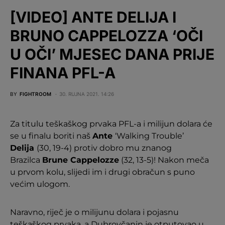
[VIDEO] ANTE DELIJA I
BRUNO CAPPELOZZA ‘OČI
U OČI’ MJESEC DANA PRIJE
FINANA PFL-A
BY
FIGHTROOM
30. RUJNA 2021. 14:26
Za titulu teškaškog prvaka PFL-a i milijun dolara će
se u finalu boriti naš
Ante
‘Walking Trouble’
Delija
(30, 19-4) protiv dobro mu znanog
Brazilca
Brune Cappelozze
(32, 13-5)! Nakon meča
u prvom kolu, slijedi im i drugi obračun s puno
većim ulogom.
Naravno, riječ je o milijunu dolara i pojasnu
teškaškog prvaka, a Dubrovčanin je otputovao u