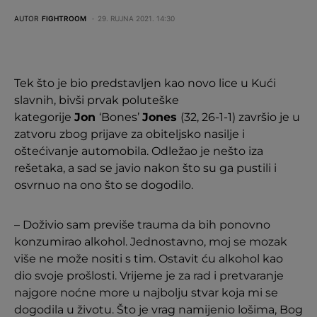
AUTOR
FIGHTROOM
29. RUJNA 2021. 14:30
Tek što je bio predstavljen kao novo lice u Kući
slavnih, bivši prvak poluteške
kategorije
Jon
‘Bones’
Jones
(32, 26-1-1) završio je u
zatvoru zbog prijave za obiteljsko nasilje i
oštećivanje automobila. Odležao je nešto iza
rešetaka, a sad se javio nakon što su ga pustili i
osvrnuo na ono što se dogodilo.
– Doživio sam previše trauma da bih ponovno
konzumirao alkohol. Jednostavno, moj se mozak
više ne može nositi s tim. Ostavit ću alkohol kao
dio svoje prošlosti. Vrijeme je za rad i pretvaranje
najgore noćne more u najbolju stvar koja mi se
dogodila u životu. Što je vrag namijenio lošima, Bog