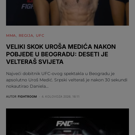
MMA
REGIJA
UFC
VELIKI SKOK UROŠA MEDIĆA NAKON
POBJEDE U BEOGRADU: DESETI JE
VELTERAŠ SVIJETA
Najveći dobitnik UFC-ovog spektakla u Beogradu je
apsolutno Uroš Medić. Srpski velteraš je nakon 30 sekundi
nokautirao Daniela…
AUTOR
FIGHTROOM
4. KOLOVOZA 2026. 16:11