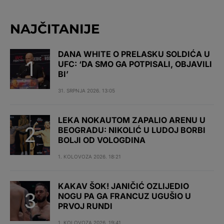
NAJČITANIJE
DANA WHITE O PRELASKU SOLDIĆA U
UFC: ‘DA SMO GA POTPISALI, OBJAVILI
BI’
31. SRPNJA 2026. 13:05
LEKA NOKAUTOM ZAPALIO ARENU U
BEOGRADU: NIKOLIĆ U LUDOJ BORBI
BOLJI OD VOLOGDINA
1. KOLOVOZA 2026. 18:21
KAKAV ŠOK! JANIČIĆ OZLIJEDIO
NOGU PA GA FRANCUZ UGUŠIO U
PRVOJ RUNDI
1. KOLOVOZA 2026. 19:41