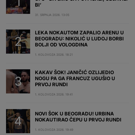
BI’
31. SRPNJA 2026. 13:05
LEKA NOKAUTOM ZAPALIO ARENU U
BEOGRADU: NIKOLIĆ U LUDOJ BORBI
BOLJI OD VOLOGDINA
1. KOLOVOZA 2026. 18:21
KAKAV ŠOK! JANIČIĆ OZLIJEDIO
NOGU PA GA FRANCUZ UGUŠIO U
PRVOJ RUNDI
1. KOLOVOZA 2026. 19:41
NOVI ŠOK U BEOGRADU! URBINA
NOKAUTIRAO ČEPU U PRVOJ RUNDI
1. KOLOVOZA 2026. 19:49