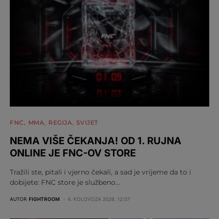
FNC
MMA
REGIJA
SVIJET
NEMA VIŠE ČEKANJA! OD 1. RUJNA
ONLINE JE FNC-OV STORE
Tražili ste, pitali i vjerno čekali, a sad je vrijeme da to i
dobijete: FNC store je službeno…
AUTOR
FIGHTROOM
4. KOLOVOZA 2026. 12:07