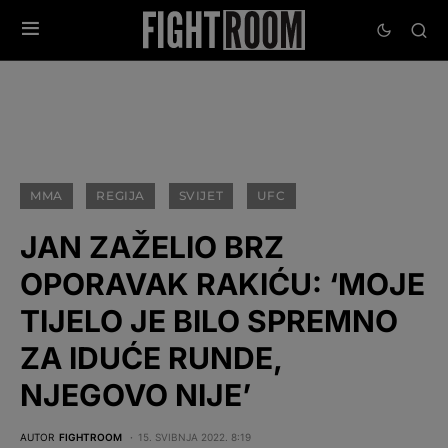
MMA
REGIJA
SVIJET
UFC
JAN ZAŽELIO BRZ
OPORAVAK RAKIĆU: ‘MOJE
TIJELO JE BILO SPREMNO
ZA IDUĆE RUNDE,
NJEGOVO NIJE’
AUTOR
FIGHTROOM
15. SVIBNJA 2022. 8:19