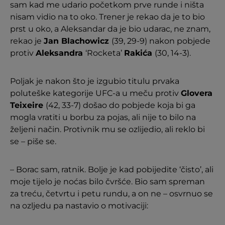
sam kad me udario početkom prve runde i ništa
nisam vidio na to oko. Trener je rekao da je to bio
prst u oko, a Aleksandar da je bio udarac, ne znam,
rekao je
Jan Blachowicz
(39, 29-9) nakon pobjede
protiv
Aleksandra
‘Rocketa’
Rakića
(30, 14-3).
Poljak je nakon što je izgubio titulu prvaka
poluteške kategorije UFC-a u meču protiv
Glovera
Teixeire
(42, 33-7) došao do pobjede koja bi ga
mogla vratiti u borbu za pojas, ali nije to bilo na
željeni način. Protivnik mu se ozlijedio, ali reklo bi
se – piše se.
– Borac sam, ratnik. Bolje je kad pobijedite ‘čisto’, ali
moje tijelo je noćas bilo čvršće. Bio sam spreman
za treću, četvrtu i petu rundu, a on ne – osvrnuo se
na ozljedu pa nastavio o motivaciji: