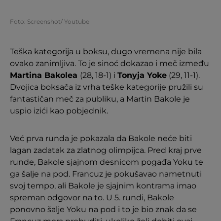
Foto: Screenshot/ Youtube
Teška kategorija u boksu, dugo vremena nije bila
ovako zanimljiva. To je sinoć dokazao i meč između
Martina Bakolea
(28, 18-1) i
Tonyja Yoke
(29, 11-1).
Dvojica boksača iz vrha teške kategorije pružili su
fantastičan meč za publiku, a Martin Bakole je
uspio izići kao pobjednik.
Već prva runda je pokazala da Bakole neće biti
lagan zadatak za zlatnog olimpijca. Pred kraj prve
runde, Bakole sjajnom desnicom pogađa Yoku te
ga šalje na pod. Francuz je pokušavao nametnuti
svoj tempo, ali Bakole je sjajnim kontrama imao
spreman odgovor na to. U 5. rundi, Bakole
ponovno šalje Yoku na pod i to je bio znak da se