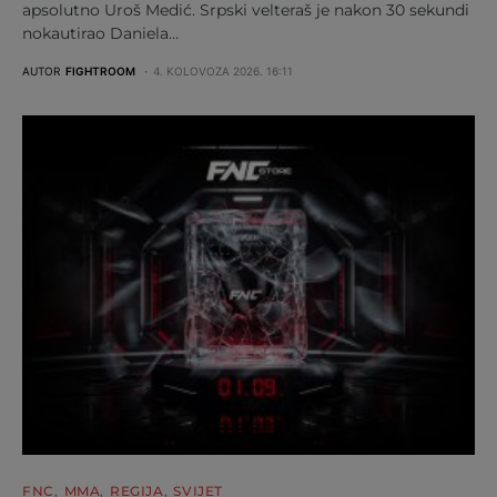
apsolutno Uroš Medić. Srpski velteraš je nakon 30 sekundi
nokautirao Daniela…
AUTOR
FIGHTROOM
4. KOLOVOZA 2026. 16:11
FNC
MMA
REGIJA
SVIJET