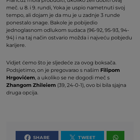
Francuz mora probuditi, ukoliko želi dobiti ovaj
meč. u 8. i 9. rundi, Yoka je uspio nametnuti svoj
tempo, ali dojam je da mu je u zadnje 3 runde
ponestalo snage. Bakole je pobijedio
jednoglasnom odlukom sudaca (96-92, 95-93, 94-
94) i na taj način ostvario možda i najveću pobjedu
karijere.
Vidjet ćemo što je sljedeće za ovog boksača.
Podsjetimo, on je pregovarao s našim
Filipom
Hrgovićem
, a ukoliko se ne dogodi meč s
Zhangom
Zhileiem
(39, 24-0-1), ovo bi bila sjajna
druga opcija.
SHARE
TWEET