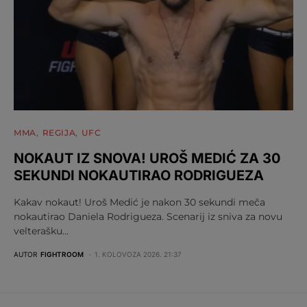
MMA
REGIJA
UFC
NOKAUT IZ SNOVA! UROŠ MEDIĆ ZA 30
SEKUNDI NOKAUTIRAO RODRIGUEZA
Kakav nokaut! Uroš Medić je nakon 30 sekundi meča
nokautirao Daniela Rodrigueza. Scenarij iz sniva za novu
velterašku…
AUTOR
FIGHTROOM
1. KOLOVOZA 2026. 21:37