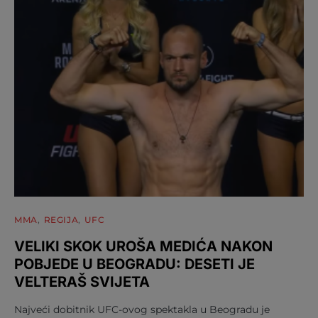
MMA
REGIJA
UFC
VELIKI SKOK UROŠA MEDIĆA NAKON
POBJEDE U BEOGRADU: DESETI JE
VELTERAŠ SVIJETA
Najveći dobitnik UFC-ovog spektakla u Beogradu je