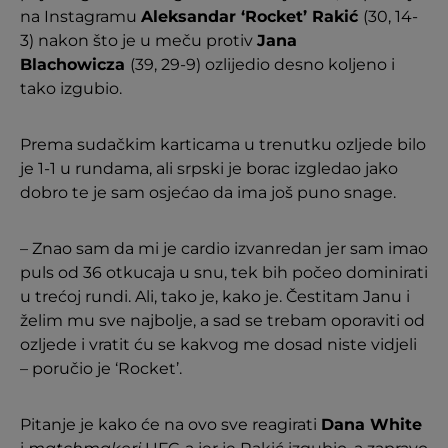
na Instagramu
Aleksandar ‘Rocket’ Rakić
(30, 14-
3) nakon što je u meču protiv
Jana
Blachowicza
(39, 29-9) ozlijedio desno koljeno i
tako izgubio.
Prema sudačkim karticama u trenutku ozljede bilo
je 1-1 u rundama, ali srpski je borac izgledao jako
dobro te je sam osjećao da ima još puno snage.
– Znao sam da mi je cardio izvanredan jer sam imao
puls od 36 otkucaja u snu, tek bih počeo dominirati
u trećoj rundi. Ali, tako je, kako je. Čestitam Janu i
želim mu sve najbolje, a sad se trebam oporaviti od
ozljede i vratit ću se kakvog me dosad niste vidjeli
– poručio je ‘Rocket’.
Pitanje je kako će na ovo sve reagirati
Dana White