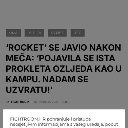
MMA
REGIJA
SVIJET
UFC
‘ROCKET’ SE JAVIO NAKON
MEČA: ‘POJAVILA SE ISTA
PROKLETA OZLJEDA KAO U
KAMPU. NADAM SE
UZVRATU!’
BY
FIGHTROOM
15. SVIBNJA 2022. 10:45
FIGHTROOM.HR pohranjuje i pristupa
neosjetljivim informacijama s vašeg uređaja, poput