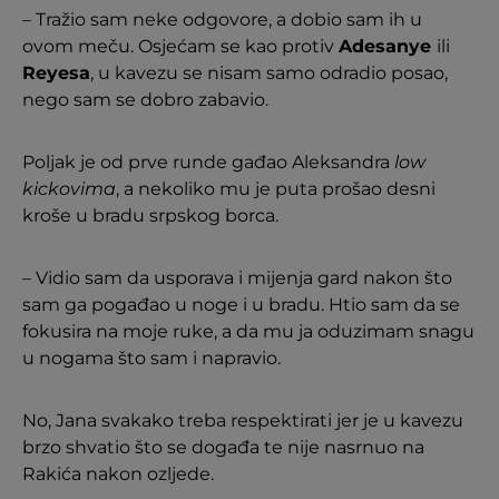
– Tražio sam neke odgovore, a dobio sam ih u
ovom meču. Osjećam se kao protiv
Adesanye
ili
Reyesa
, u kavezu se nisam samo odradio posao,
nego sam se dobro zabavio.
Poljak je od prve runde gađao Aleksandra
low
kickovima
, a nekoliko mu je puta prošao desni
kroše u bradu srpskog borca.
– Vidio sam da usporava i mijenja gard nakon što
sam ga pogađao u noge i u bradu. Htio sam da se
fokusira na moje ruke, a da mu ja oduzimam snagu
u nogama što sam i napravio.
No, Jana svakako treba respektirati jer je u kavezu
brzo shvatio što se događa te nije nasrnuo na
Rakića nakon ozljede.