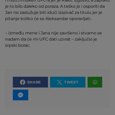
i
matchmakeri
UFC-a jer je Rakić izgubio, a zapravo
je to bilo daleko od poraza. A teško je i osporiti da
Jan ne zaslužuje biti idući izazivač za titulu jer je
pitanje koliko će se Aleksandar oporavljati.
– Između mene i Jana nije završeno i stvarno se
nadam da će mi UFC dati uzvrat – zaključio je
srpski borac.
SHARE
TWEET