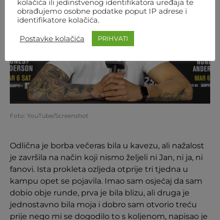
kolačića ili jedinstvenog identifikatora uređaja te
obrađujemo osobne podatke poput IP adrese i
identifikatore kolačića.
Postavke kolačića
PRIHVATI
Foto: YouTube/Screenshot
Odlična je borba večeras bila u kavezu, ali nažalost
je završila na način koji nismo željeli ni Jan, ni ja, ni
fanovi. Ista prokleta ozljeda otprije tri tjedna u
kampu opet se pojavila. Imao sam osjećaj da sam
dobio obje runde, prva je bila blizu, ali druga je
jednostavno bila moja i dobro sam otvorio treću
prije nego mi se dogodilo to s koljenom, napisao je