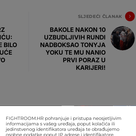
SLJEDEĆI ČLANAK
RZ
BAKOLE NAKON 10
IĆU:
UZBUDLJIVIH RUNDI
E BILO
NADBOKSAO TONYJA
DUĆE
YOKU TE MU NANIO
VO
PRVI PORAZ U
KARIJERI!
FIGHTROOM.HR pohranjuje i pristupa neosjetljivim
informacijama s vašeg uređaja, poput kolačića ili
jedinstvenog identifikatora uređaja te obrađujemo
osobne podatke poput IP adrese i identifikatore