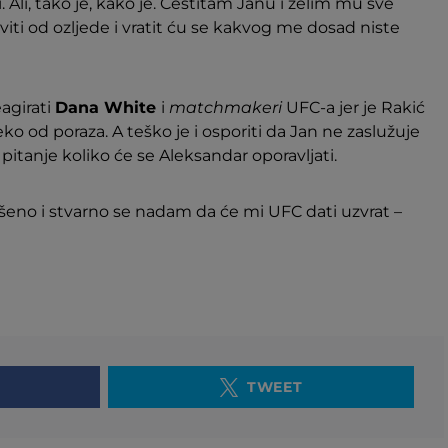
 Ali, tako je, kako je. Čestitam Janu i želim mu sve
viti od ozljede i vratit ću se kakvog me dosad niste
eagirati
Dana White
i
matchmakeri
UFC-a jer je Rakić
leko od poraza. A teško je i osporiti da Jan ne zaslužuje
je pitanje koliko će se Aleksandar oporavljati.
šeno i stvarno se nadam da će mi UFC dati uzvrat –
TWEET