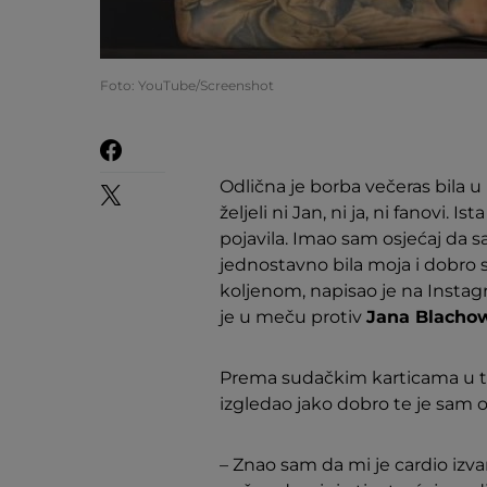
Foto: YouTube/Screenshot
Odlična je borba večeras bila u 
željeli ni Jan, ni ja, ni fanovi. 
pojavila. Imao sam osjećaj da sa
jednostavno bila moja i dobro 
koljenom, napisao je na Insta
je u meču protiv
Jana Blacho
Prema sudačkim karticama u tren
izgledao jako dobro te je sam 
– Znao sam da mi je cardio izv