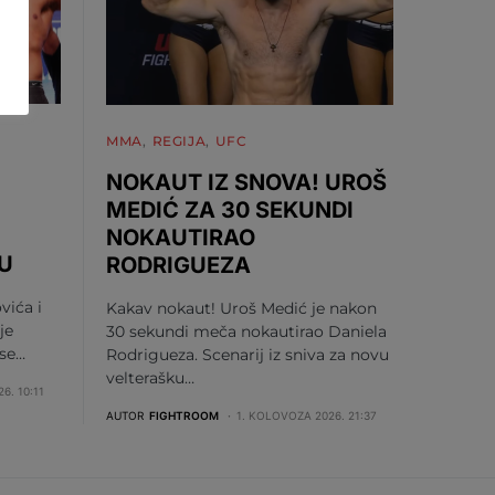
MMA
REGIJA
UFC
NOKAUT IZ SNOVA! UROŠ
MEDIĆ ZA 30 SEKUNDI
NOKAUTIRAO
U
RODRIGUEZA
vića i
Kakav nokaut! Uroš Medić je nakon
je
30 sekundi meča nokautirao Daniela
 se…
Rodrigueza. Scenarij iz sniva za novu
velterašku…
6. 10:11
AUTOR
FIGHTROOM
1. KOLOVOZA 2026. 21:37