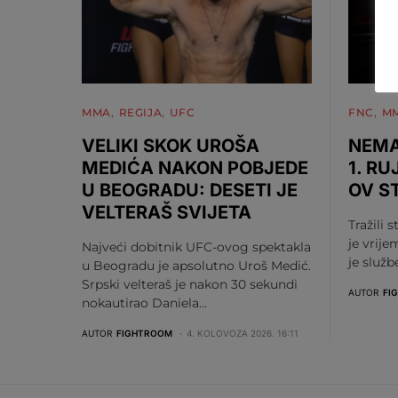
MMA
REGIJA
UFC
FNC
M
VELIKI SKOK UROŠA
NEMA
MEDIĆA NAKON POBJEDE
1. RU
U BEOGRADU: DESETI JE
OV S
VELTERAŠ SVIJETA
Tražili s
je vrije
Najveći dobitnik UFC-ovog spektakla
je služ
u Beogradu je apsolutno Uroš Medić.
Srpski velteraš je nakon 30 sekundi
AUTOR
FI
nokautirao Daniela…
AUTOR
FIGHTROOM
4. KOLOVOZA 2026. 16:11