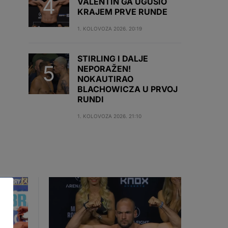
VALENTIN GA UGUŠIO
KRAJEM PRVE RUNDE
1. KOLOVOZA 2026. 20:19
STIRLING I DALJE
NEPORAŽEN!
NOKAUTIRAO
BLACHOWICZA U PRVOJ
RUNDI
1. KOLOVOZA 2026. 21:10