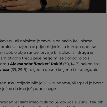
kavezu, ali nažalost je završila na način koji nismo
Ista prokleta ozljeda otprije tri tjedna u kampu opet se
m dobio obje runde, prva je bila blizu, ali druga je
sam otvorio treću prije nego mi se dogodilo to s
gramu
Aleksandar ‘Rocket’ Rakić
(30, 14-3) nakon što
wicza
(39, 29-9) ozlijedio desno koljeno i tako izgubio.
utku ozljede bilo je 1-1 u rundama, ali srpski je borac
osjećao da ima još puno snage.
anredan jer sam imao puls od 36 otkucaja u snu, tek bih