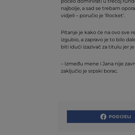
počeo dominirati u trećoj rundi.
najbolje, a sad se trebam opora
vidjeli – poručio je ‘Rocket’.
Pitanje je kako će na ovo sve r
izgubio, a zapravo je to bilo da
biti idući izazivač za titulu jer 
– Između mene i Jana nije zavr
zaključio je srpski borac.
PODIJELI