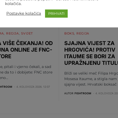
kolačića.
Postavke kolačića
PRIHVATI
MA
REGIJA
SVIJET
BOKS
REGIJA
 VIŠE ČEKANJA! OD
SJAJNA VIJEST ZA
JNA ONLINE JE FNC-
HRGOVIĆA! PROTIV
TORE
ITAUME SE BORI ZA
UPRAŽNJENU TITUL
te, pitali i vjerno čekali, a sad
me da to i dobijete: FNC store
Bliži se veliki meč Filipa Hrgo
beno…
Mosesa Itaume, a stigla nam 
sjajna vijest. Hrvatski boksač
GHTROOM
4. KOLOVOZA 2026. 12:07
AUTOR
FIGHTROOM
4. KOLOVOZA 202