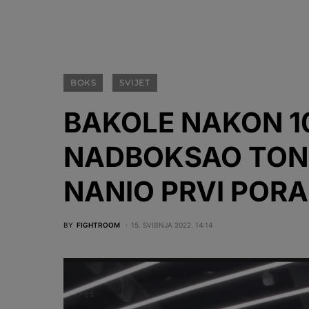
BOKS
SVIJET
BAKOLE NAKON 10
NADBOKSAO TON
NANIO PRVI PORAZ
BY
FIGHTROOM
15. SVIBNJA 2022. 14:14