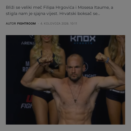
Bliži se veliki meč Filipa Hrgovića i Mosesa Itaume, a
stigla nam je sjajna vijest. Hrvatski boksač se…
AUTOR
FIGHTROOM
4. KOLOVOZA 2026. 10:11