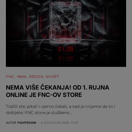
FNC
MMA
REGIJA
SVIJET
NEMA VIŠE ČEKANJA! OD 1. RUJNA
ONLINE JE FNC-OV STORE
Tražili ste, pitali i vjerno čekali, a sad je vrijeme da to i
dobijete: FNC store je službeno…
AUTOR
FIGHTROOM
4. KOLOVOZA 2026. 12:07