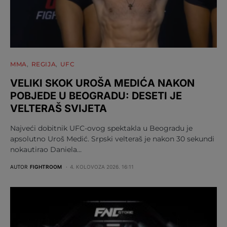
MMA
REGIJA
UFC
VELIKI SKOK UROŠA MEDIĆA NAKON
POBJEDE U BEOGRADU: DESETI JE
VELTERAŠ SVIJETA
Najveći dobitnik UFC-ovog spektakla u Beogradu je
apsolutno Uroš Medić. Srpski velteraš je nakon 30 sekundi
nokautirao Daniela…
AUTOR
FIGHTROOM
4. KOLOVOZA 2026. 16:11