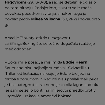
Hrgovićem
(29, 13-0-0), a sad se detaljnije oglasio
po tom pitanju. Podsjetimo, Hunter se iz meča
povukao početkom svibnja, a nakon toga je
boksao protiv
Mikea Wilsona
(38, 21-2) i nokautirao
ga.
A sad je ‘Bounty’ otkrio u razgovoru
za
3KingsBoxing
što se točno događalo i zašto je
meč odgođen.
– Boks mi je posao, a mislim da
Eddie Hearn
i
Sauerland nisu najbolje surađivali. Odvratili su
‘Triller’ od licitacije, na kraju je Eddie bio jedina
osoba s ponudom. Nikad mi nisu poslali mail, priča
je bila nategnuta i za mene je to bila lagana odluka
jer sam se želio boriti na Trillerovoj priredbi protiv
Hrgovića – rekao je američki boksač.