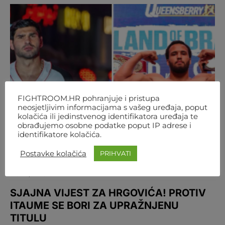
FIGHTROOM.HR pohranjuje i pristupa
neosjetljivim informacijama s vašeg uređaja, poput
kolačića ili jedinstvenog identifikatora uređaja te
obrađujemo osobne podatke poput IP adrese i
identifikatore kolačića.
Postavke kolačića
PRIHVATI
BOKS
REGIJA
SJAJNA VIJEST ZA HRGOVIĆA! PROTIV
ITAUME SE BORI ZA UPRAŽNJENU
TITULU