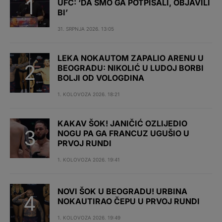
UFC: ‘DA SMO GA POTPISALI, OBJAVILI
BI’
31. SRPNJA 2026. 13:05
LEKA NOKAUTOM ZAPALIO ARENU U
BEOGRADU: NIKOLIĆ U LUDOJ BORBI
BOLJI OD VOLOGDINA
1. KOLOVOZA 2026. 18:21
KAKAV ŠOK! JANIČIĆ OZLIJEDIO
NOGU PA GA FRANCUZ UGUŠIO U
PRVOJ RUNDI
1. KOLOVOZA 2026. 19:41
NOVI ŠOK U BEOGRADU! URBINA
NOKAUTIRAO ČEPU U PRVOJ RUNDI
1. KOLOVOZA 2026. 19:49