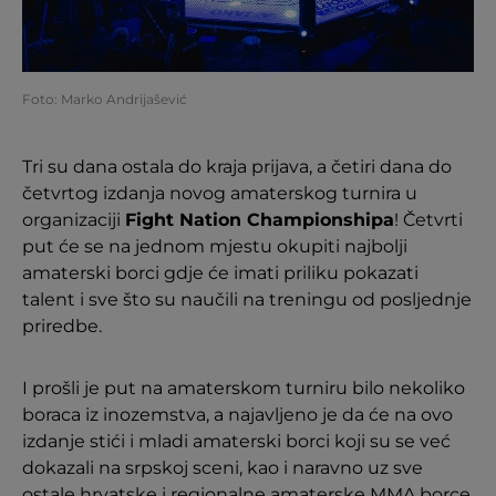
Foto: Marko Andrijašević
Tri su dana ostala do kraja prijava, a četiri dana do
četvrtog izdanja novog amaterskog turnira u
organizaciji
Fight Nation Championshipa
! Četvrti
put će se na jednom mjestu okupiti najbolji
amaterski borci gdje će imati priliku pokazati
talent i sve što su naučili na treningu od posljednje
priredbe.
I prošli je put na amaterskom turniru bilo nekoliko
boraca iz inozemstva, a najavljeno je da će na ovo
izdanje stići i mladi amaterski borci koji su se već
dokazali na srpskoj sceni, kao i naravno uz sve
ostale hrvatske i regionalne amaterske MMA borce.