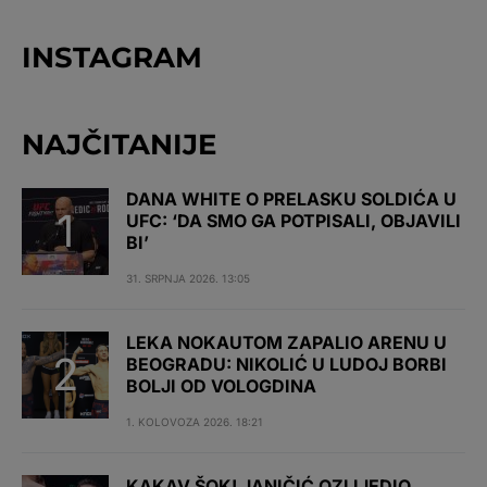
INSTAGRAM
NAJČITANIJE
DANA WHITE O PRELASKU SOLDIĆA U
UFC: ‘DA SMO GA POTPISALI, OBJAVILI
BI’
31. SRPNJA 2026. 13:05
LEKA NOKAUTOM ZAPALIO ARENU U
BEOGRADU: NIKOLIĆ U LUDOJ BORBI
BOLJI OD VOLOGDINA
1. KOLOVOZA 2026. 18:21
KAKAV ŠOK! JANIČIĆ OZLIJEDIO