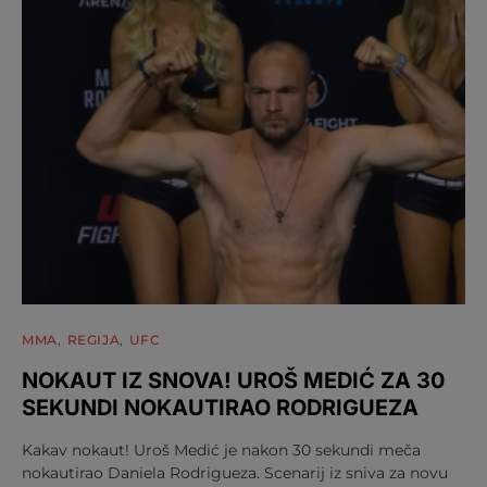
MMA
REGIJA
UFC
NOKAUT IZ SNOVA! UROŠ MEDIĆ ZA 30
SEKUNDI NOKAUTIRAO RODRIGUEZA
Kakav nokaut! Uroš Medić je nakon 30 sekundi meča
nokautirao Daniela Rodrigueza. Scenarij iz sniva za novu