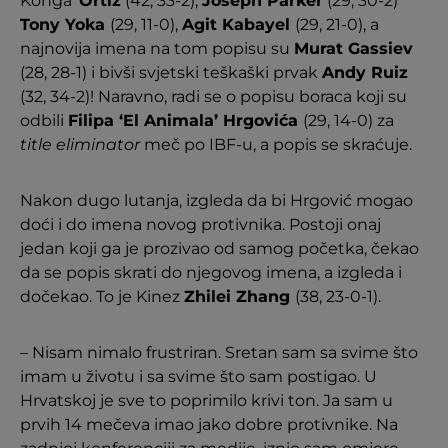
Konga’
Ortiz
(42, 33-2),
Joseph Parker
(29, 30-2)
Tony Yoka
(29, 11-0),
Agit Kabayel
(29, 21-0), a
najnovija imena na tom popisu su
Murat Gassiev
(28, 28-1) i bivši svjetski teškaški prvak
Andy Ruiz
(32, 34-2)! Naravno, radi se o popisu boraca koji su
odbili
Filipa ‘El Animala’ Hrgovića
(29, 14-0) za
title eliminator
meč po IBF-u, a popis se skraćuje.
Nakon dugo lutanja, izgleda da bi Hrgović mogao
doći i do imena novog protivnika. Postoji onaj
jedan koji ga je prozivao od samog početka, čekao
da se popis skrati do njegovog imena, a izgleda i
dočekao. To je Kinez
Zhilei Zhang
(38, 23-0-1).
– Nisam nimalo frustriran. Sretan sam sa svime što
imam u životu i sa svime što sam postigao. U
Hrvatskoj je sve to poprimilo krivi ton. Ja sam u
prvih 14 mečeva imao jako dobre protivnike. Na