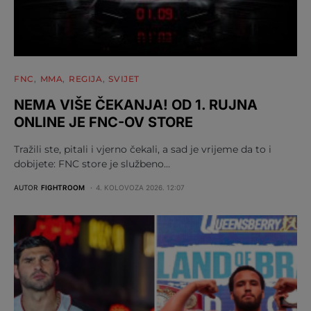
FNC
MMA
REGIJA
SVIJET
NEMA VIŠE ČEKANJA! OD 1. RUJNA
ONLINE JE FNC-OV STORE
Tražili ste, pitali i vjerno čekali, a sad je vrijeme da to i
dobijete: FNC store je službeno…
AUTOR
FIGHTROOM
4. KOLOVOZA 2026. 12:07