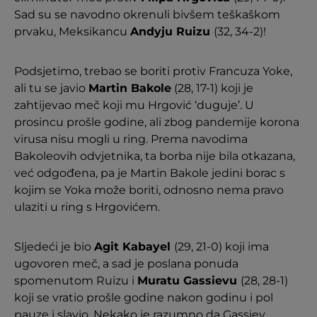
Sad su se navodno okrenuli bivšem teškaškom
prvaku, Meksikancu
Andyju Ruizu
(32, 34-2)!
Podsjetimo, trebao se boriti protiv Francuza Yoke,
ali tu se javio
Martin Bakole
(28, 17-1) koji je
zahtijevao meč koji mu Hrgović ‘duguje’. U
prosincu prošle godine, ali zbog pandemije korona
virusa nisu mogli u ring. Prema navodima
Bakoleovih odvjetnika, ta borba nije bila otkazana,
već odgođena, pa je Martin Bakole jedini borac s
kojim se Yoka može boriti, odnosno nema pravo
ulaziti u ring s Hrgovićem.
Sljedeći je bio
Agit Kabayel
(29, 21-0) koji ima
ugovoren meč, a sad je poslana ponuda
spomenutom Ruizu i
Muratu Gassievu
(28, 28-1)
koji se vratio prošle godine nakon godinu i pol
pauze i slavio. Nekako je razumno da Gassiev