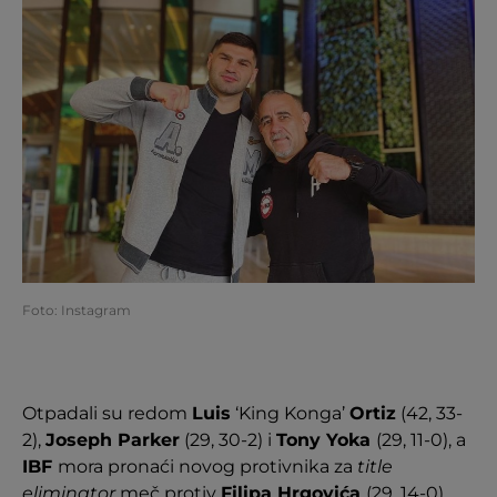
Foto: Instagram
Otpadali su redom
Luis
‘King Konga’
Ortiz
(42, 33-
2),
Joseph Parker
(29, 30-2) i
Tony Yoka
(29, 11-0), a
IBF
mora pronaći novog protivnika za
title
eliminator
meč protiv
Filipa Hrgovića
(29, 14-0).