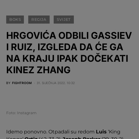
BOKS
REGIJA
SVIJET
HRGOVIĆA ODBILI GASSIEV
I RUIZ, IZGLEDA DA ĆE GA
NA KRAJU IPAK DOČEKATI
KINEZ ZHANG
BY
FIGHTROOM
31. SIJEČNJA 2022. 10:32
Foto: Instagram
Idemo ponovno. Otpadali su redom
Luis
‘King