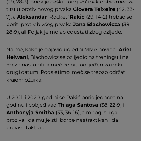
(29, 28-3), onda je češki ‘Tong Po’ ipak dobio meč za
titulu protiv novog prvaka
Glovera Teixeire
(42, 33-
7), a
Aleksandar
‘Rocket’
Rakić
(29, 14-2) trebao se
boriti protiv bivšeg prvaka
Jana Blachowicza
(38,
28-9), ali Poljak je morao odustati zbog ozljede.
Naime, kako je objavio ugledni MMA novinar
Ariel
Helwani
, Blachowicz se ozlijedio na treningu i ne
može nastupiti, a meč će biti odgođen za neki
drugi datum. Podsjetimo, meč se trebao održati
krajem ožujka.
U 2021. i 2020. godini se Rakić borio jednom na
godinu i pobjeđivao
Thiaga Santosa
(38, 22-9) i
Anthonyja Smitha
(33, 36-16), a mnogi su ga
prozivali da mu je stil borbe neatraktivan i da
previše taktizira.