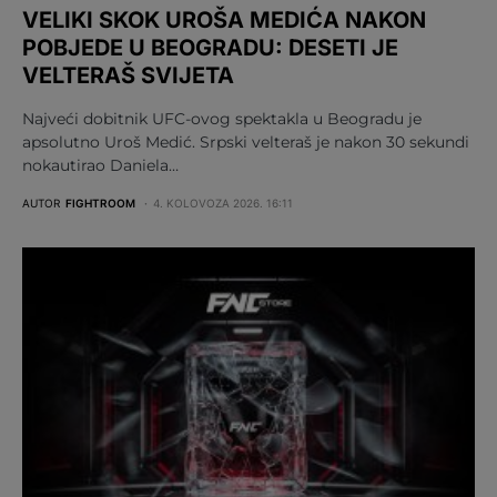
VELIKI SKOK UROŠA MEDIĆA NAKON
POBJEDE U BEOGRADU: DESETI JE
VELTERAŠ SVIJETA
Najveći dobitnik UFC-ovog spektakla u Beogradu je
apsolutno Uroš Medić. Srpski velteraš je nakon 30 sekundi
nokautirao Daniela…
AUTOR
FIGHTROOM
4. KOLOVOZA 2026. 16:11