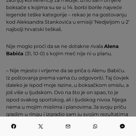
zadnjoj konferenciji za medije, iznio sam omjere
boksače s kojima su se u 14. borbi borile najveće
legende teške kategorije – rekao je na gostovanju
kod Aleksandra Stankovića u emisiji ‘Nedjeljom u 2’
najbolji hrvatski teškaš.
Nije moglo proći da se ne dotakne rivala
Alena
Babića
(31, 10-0) s kojim meč nije ni u planu.
– Nije mjesto i vrijeme da se priča o Alenu Babiću.
Iz poštovanja prema vama ću odgovoriti. Taj čovjek
daleko je ispod moje razine, u boksačkom smislu, a
još više u ljudskom. Ovo na što je on spao, to je
ispod svakog sportskog, ali i ljudskog nivoa. Njega
nema u mojim mislima i planovima. Ja svoju priču
gradim u ringu i izgradio sam ju svojim rezultatima
koji su poznati svima. On svoju priču gradi na
prozivanju mene i glumljenju klauna – zaključio je