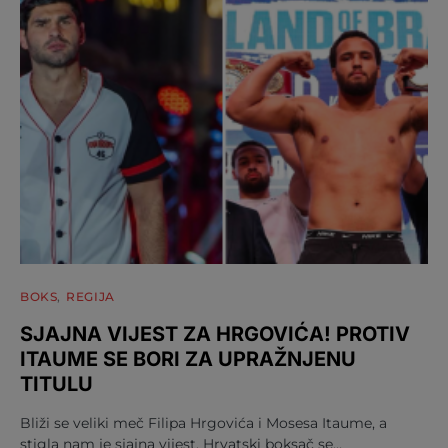
BOKS
REGIJA
SJAJNA VIJEST ZA HRGOVIĆA! PROTIV
ITAUME SE BORI ZA UPRAŽNJENU
TITULU
Bliži se veliki meč Filipa Hrgovića i Mosesa Itaume, a
stigla nam je sjajna vijest. Hrvatski boksač se…