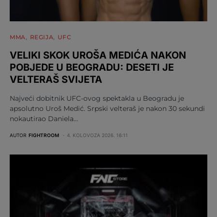
MMA
REGIJA
UFC
VELIKI SKOK UROŠA MEDIĆA NAKON
POBJEDE U BEOGRADU: DESETI JE
VELTERAŠ SVIJETA
Najveći dobitnik UFC-ovog spektakla u Beogradu je
apsolutno Uroš Medić. Srpski velteraš je nakon 30 sekundi
nokautirao Daniela…
AUTOR
FIGHTROOM
4. KOLOVOZA 2026. 16:11