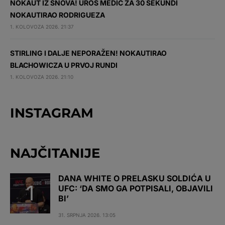
NOKAUT IZ SNOVA! UROŠ MEDIĆ ZA 30 SEKUNDI
NOKAUTIRAO RODRIGUEZA
1. KOLOVOZA 2026. 21:37
STIRLING I DALJE NEPORAŽEN! NOKAUTIRAO
BLACHOWICZA U PRVOJ RUNDI
1. KOLOVOZA 2026. 21:10
INSTAGRAM
NAJČITANIJE
DANA WHITE O PRELASKU SOLDIĆA U
UFC: ‘DA SMO GA POTPISALI, OBJAVILI
BI’
31. SRPNJA 2026. 13:05