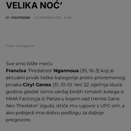
VELIKA NOĆ’
BY
FIGHTROOM
14. PROSINCA 2021. 21:08
Foto: Instagram
Sve smo bliže meču
Francisa
‘Predatora’
Ngannoua
(35, 16-3) koji je
aktualni prvak teške kategorije protiv privremenog
prvaka
Ciryl Ganea
(31, 10-0). Već 22. siječnja iduće
godine gledat ćemo okršaj bivših timskih kolega iz
MMA Factoryja iz Pariza u kojem sad trenira Gane.
Ako ‘Predator’ izgubi, ističe mu ugovor s UFC-om, a
ako pobijedi ima dobru podlogu za daljnje
pregovore.