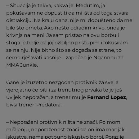
– Situacija je takva, kakva je. Međutim, ja
pokušavam ne dopustiti da mi išta od toga stvara
distrakciju. Na kraju dana, nije mi dopušteno da me
bilo što ometa. Ako nešto odradim krivo, onda je
krivnja na meni. Ja sam pristao na ovu borbu i
stoga je bolje da joj ozbiljno pristupim i fokusiram
se na nju. Nije bitno što se događa sa strane, to
ćemo rješavati kasnije – započeo je Ngannou za
MMA Junkie
.
Gane je izuzetno nezgodan protivnik za sve, a
vjerojatno će biti i za trenutnog prvaka te je još
uvijek neporažen, a trener mu je
Fernand Lopez
,
bivši trener ‘Predatora’.
– Neporaženi protivnik ništa ne znači. Po mom
mišljenju, neporaženost znači da on ima manjak
iskustva, nema potpuno iskustvo borbi. Poraz je