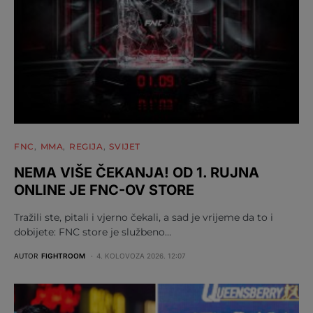
FNC
MMA
REGIJA
SVIJET
NEMA VIŠE ČEKANJA! OD 1. RUJNA
ONLINE JE FNC-OV STORE
Tražili ste, pitali i vjerno čekali, a sad je vrijeme da to i
dobijete: FNC store je službeno…
AUTOR
FIGHTROOM
4. KOLOVOZA 2026. 12:07