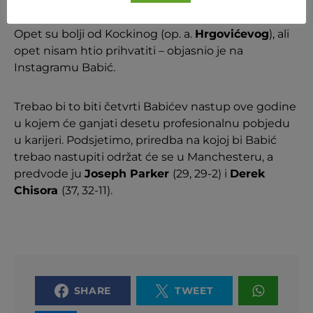
jedno 5-6 protivnika, ali nijedan nije bio dobar.
Nijedan nije dostojan, to su jako loši protivnici.
Opet su bolji od Kockinog (op. a.
Hrgovićevog
), ali
opet nisam htio prihvatiti – objasnio je na
Instagramu Babić.
Trebao bi to biti četvrti Babićev nastup ove godine
u kojem će ganjati desetu profesionalnu pobjedu
u karijeri. Podsjetimo, priredba na kojoj bi Babić
trebao nastupiti održat će se u Manchesteru, a
predvode ju
Joseph Parker
(29, 29-2) i
Derek
Chisora
(37, 32-11).
SHARE
TWEET