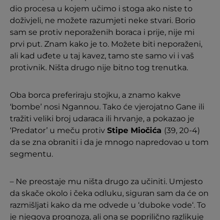
dio procesa u kojem učimo i stoga ako niste to
doživjeli, ne možete razumjeti neke stvari. Borio
sam se protiv neporaženih boraca i prije, nije mi
prvi put. Znam kako je to. Možete biti neporaženi,
ali kad uđete u taj kavez, tamo ste samo vi i vaš
protivnik. Ništa drugo nije bitno tog trenutka.
Oba borca preferiraju stojku, a znamo kakve
‘bombe’ nosi Ngannou. Tako će vjerojatno Gane ili
tražiti veliki broj udaraca ili hrvanje, a pokazao je
‘Predator’ u meču protiv
Stipe Miočića
(39, 20-4)
da se zna obraniti i da je mnogo napredovao u tom
segmentu.
– Ne preostaje mu ništa drugo za učiniti. Umjesto
da skače okolo i čeka odluku, siguran sam da će on
razmišljati kako da me odvede u ‘duboke vode‘. To
je njegova prognoza, ali ona se poprilično razlikuje