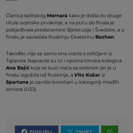
Članica splitskog
Mornara
tako je došla do druge
titule svjetske prvakinje, a na putu do finala je
pobjeđivala predstavnice Bjelorusije i Švedske, a u
finalu je savladala Ruskinju Ekaterinu
Bezhan
.
Također, nije se samo ona vratila s odličjem iz
Tajlanda. Napravile su to i njezina timska kolegica
Ana Bajić
koja se kući vraća sa srebrom jer je u
finalu izgubila od Ruskinje, a
Vito Košar
iz
Spartana
je završio brončani u kategoriji mlađih
seniora (U23).
PODIJELI
TWEET