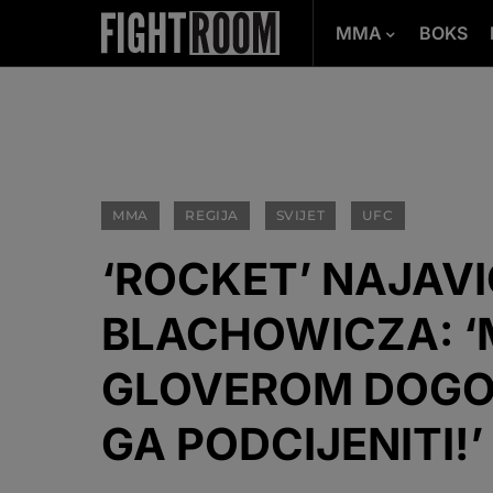
MMA
BOKS
MMA
REGIJA
SVIJET
UFC
‘ROCKET’ NAJAVI
BLACHOWICZA: ‘
GLOVEROM DOGOD
GA PODCIJENITI!’