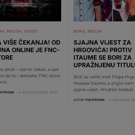
MA
REGIJA
SVIJET
BOKS
REGIJA
 VIŠE ČEKANJA! OD
SJAJNA VIJEST ZA
JNA ONLINE JE FNC-
HRGOVIĆA! PROTIV
TORE
ITAUME SE BORI ZA
UPRAŽNJENU TITUL
te, pitali i vjerno čekali, a sad
me da to i dobijete: FNC store
Bliži se veliki meč Filipa Hrgo
beno…
Mosesa Itaume, a stigla nam 
sjajna vijest. Hrvatski boksač
GHTROOM
4. KOLOVOZA 2026. 12:07
AUTOR
FIGHTROOM
4. KOLOVOZA 202