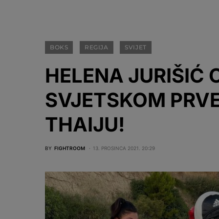
BOKS
REGIJA
SVIJET
HELENA JURIŠIĆ 
SVJETSKOM PRV
THAIJU!
BY
FIGHTROOM
13. PROSINCA 2021. 20:29