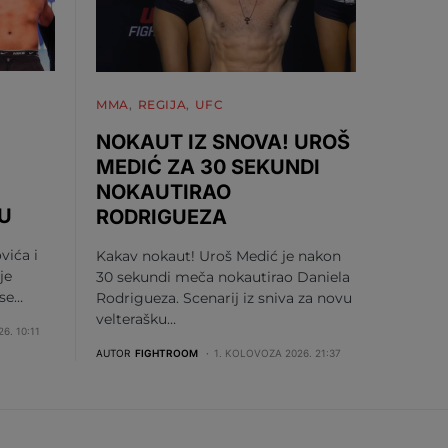
MMA
REGIJA
UFC
NOKAUT IZ SNOVA! UROŠ
MEDIĆ ZA 30 SEKUNDI
NOKAUTIRAO
U
RODRIGUEZA
vića i
Kakav nokaut! Uroš Medić je nakon
je
30 sekundi meča nokautirao Daniela
 se…
Rodrigueza. Scenarij iz sniva za novu
velterašku…
6. 10:11
AUTOR
FIGHTROOM
1. KOLOVOZA 2026. 21:37