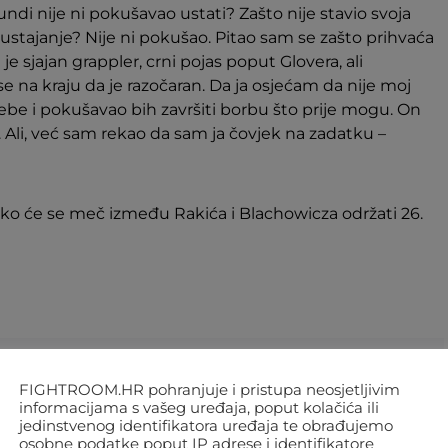
 rundi nije ni pokušavao ustati? Zašto nije stavio svoja
a ustajanje? Nije ni pokušao. Pitao sam se zašto prihvaća
e sjajan grappler, crni pojas poput Glovera, ali
se na kraju da je razočaran. Da ja osjećam da nije moj
ebe i pokušavao bih završiti borbu što prije mogu. On
a. Ali, već sam rekao da sam ja čovjek na zadatku –
ko će se meč između Rakića i Blachowicza održati 26.
TWEET
FIGHTROOM.HR pohranjuje i pristupa neosjetljivim
informacijama s vašeg uređaja, poput kolačića ili
jedinstvenog identifikatora uređaja te obrađujemo
osobne podatke poput IP adrese i identifikatore