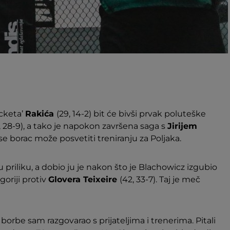
cketa’
Rakića
(29, 14-2) bit će bivši prvak poluteške
, 28-9), a tako je napokon završena saga s
Jirijem
i se borac može posvetiti treniranju za Poljaka.
priliku, a dobio ju je nakon što je Blachowicz izgubio
goriji protiv
Glovera Teixeire
(42, 33-7). Taj je meč
borbe sam razgovarao s prijateljima i trenerima. Pitali