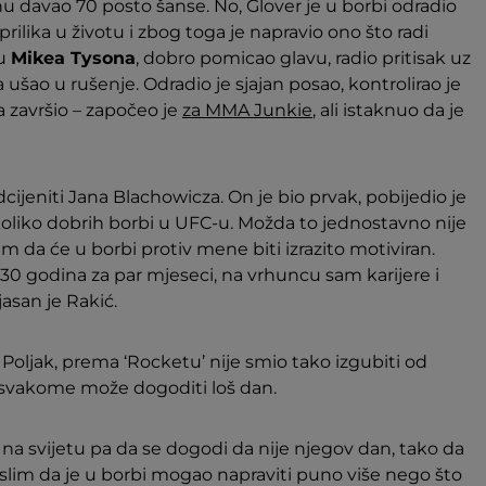
nu davao 70 posto šanse. No, Glover je u borbi odradio
prilika u životu i zbog toga je napravio ono što radi
lu
Mikea Tysona
, dobro pomicao glavu, radio pritisak uz
 ušao u rušenje. Odradio je sjajan posao, kontrolirao je
a završio – započeo je
za MMA Junkie
, ali istaknuo da je
ijeniti Jana Blachowicza. On je bio prvak, pobijedio je
koliko dobrih borbi u UFC-u. Možda to jednostavno nije
am da će u borbi protiv mene biti izrazito motiviran.
 30 godina za par mjeseci, na vrhuncu sam karijere i
asan je Rakić.
 Poljak, prema ‘Rocketu’ nije smio tako izgubiti od
se svakome može dogoditi loš dan.
na svijetu pa da se dogodi da nije njegov dan, tako da
islim da je u borbi mogao napraviti puno više nego što