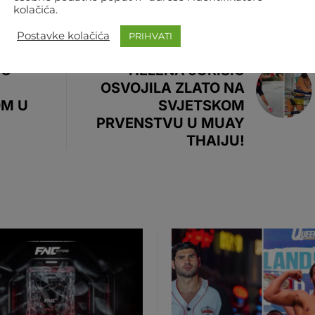
kolačića.
Postavke kolačića
PRIHVATI
SLJEDEĆI ČLANAK
IĆ
HELENA JURIŠIĆ
OSVOJILA ZLATO NA
M U
SVJETSKOM
PRVENSTVU U MUAY
THAIJU!