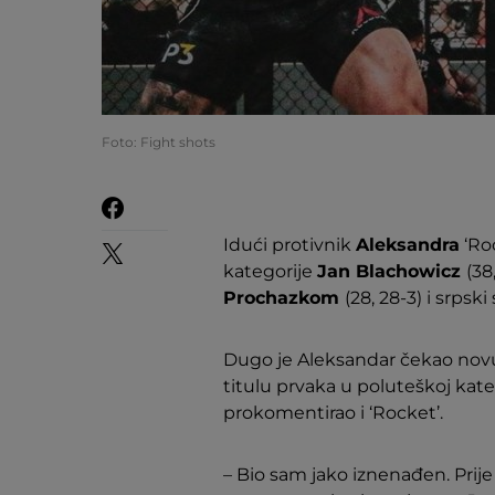
Foto: Fight shots
Idući protivnik
Aleksandra
‘Ro
kategorije
Jan Blachowicz
(38
Prochazkom
(28, 28-3) i srpsk
Dugo je Aleksandar čekao novu 
titulu prvaka u poluteškoj kate
prokomentirao i ‘Rocket’.
– Bio sam jako iznenađen. Prije 