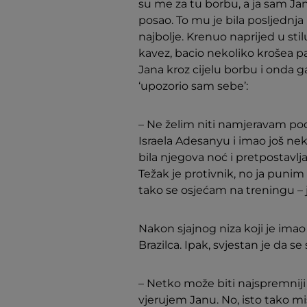
su me za tu borbu, a ja sam Ja
posao. To mu je bila posljednja 
najbolje. Krenuo naprijed u sti
kavez, bacio nekoliko krošea pa
Jana kroz cijelu borbu i onda g
‘upozorio sam sebe’:
– Ne želim niti namjeravam podc
Israela Adesanyu i imao još ne
bila njegova noć i pretpostavlj
Težak je protivnik, no ja punim
tako se osjećam na treningu – j
Nakon sjajnog niza koji je imao
Brazilca. Ipak, svjestan je da 
– Netko može biti najspremniji 
vjerujem Janu. No, isto tako m