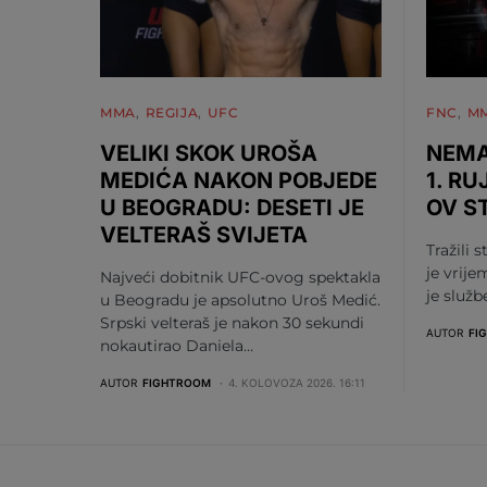
MMA
REGIJA
UFC
FNC
M
VELIKI SKOK UROŠA
NEMA
MEDIĆA NAKON POBJEDE
1. RU
U BEOGRADU: DESETI JE
OV S
VELTERAŠ SVIJETA
Tražili s
je vrije
Najveći dobitnik UFC-ovog spektakla
je služ
u Beogradu je apsolutno Uroš Medić.
Srpski velteraš je nakon 30 sekundi
AUTOR
FI
nokautirao Daniela…
AUTOR
FIGHTROOM
4. KOLOVOZA 2026. 16:11