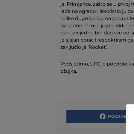
je. Primjerice, zašto se u prvoj
leđa na ogradu i iskoristio ju z
toliko dugo borbu na podu. On j
svejedno mi nije jasno. Vidjelo 
dan, svejedno bih dao sve od s
je sjajan borac i respektiram g
zaključio je ‘Rocket’.
Podsjetimo, UFC je potvrdio ka
ožujka.
PODIJELI