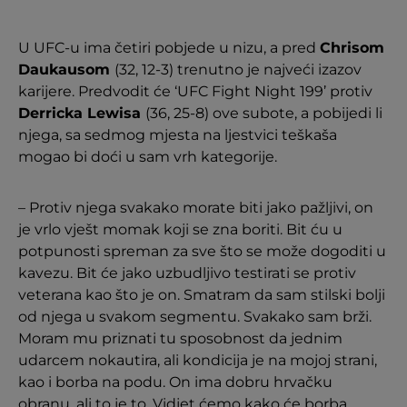
U UFC-u ima četiri pobjede u nizu, a pred
Chrisom
Daukausom
(32, 12-3) trenutno je najveći izazov
karijere. Predvodit će ‘UFC Fight Night 199’ protiv
Derricka Lewisa
(36, 25-8) ove subote, a pobijedi li
njega, sa sedmog mjesta na ljestvici teškaša
mogao bi doći u sam vrh kategorije.
– Protiv njega svakako morate biti jako pažljivi, on
je vrlo vješt momak koji se zna boriti. Bit ću u
potpunosti spreman za sve što se može dogoditi u
kavezu. Bit će jako uzbudljivo testirati se protiv
veterana kao što je on. Smatram da sam stilski bolji
od njega u svakom segmentu. Svakako sam brži.
Moram mu priznati tu sposobnost da jednim
udarcem nokautira, ali kondicija je na mojoj strani,
kao i borba na podu. On ima dobru hrvačku
obranu, ali to je to. Vidjet ćemo kako će borba