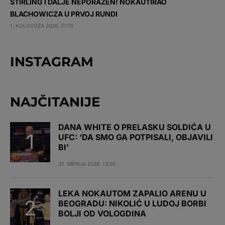
STIRLING I DALJE NEPORAŽEN! NOKAUTIRAO
BLACHOWICZA U PRVOJ RUNDI
1. KOLOVOZA 2026. 21:10
INSTAGRAM
NAJČITANIJE
DANA WHITE O PRELASKU SOLDIĆA U
UFC: ‘DA SMO GA POTPISALI, OBJAVILI
BI’
31. SRPNJA 2026. 13:05
LEKA NOKAUTOM ZAPALIO ARENU U
BEOGRADU: NIKOLIĆ U LUDOJ BORBI
BOLJI OD VOLOGDINA