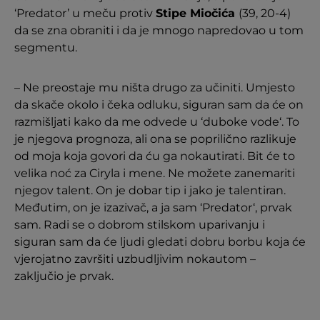
‘Predator’ u meču protiv
Stipe Miočića
(39, 20-4)
da se zna obraniti i da je mnogo napredovao u tom
segmentu.
– Ne preostaje mu ništa drugo za učiniti. Umjesto
da skače okolo i čeka odluku, siguran sam da će on
razmišljati kako da me odvede u ‘duboke vode‘. To
je njegova prognoza, ali ona se poprilično razlikuje
od moja koja govori da ću ga nokautirati. Bit će to
velika noć za Ciryla i mene. Ne možete zanemariti
njegov talent. On je dobar tip i jako je talentiran.
Međutim, on je izazivač, a ja sam ‘Predator‘, prvak
sam. Radi se o dobrom stilskom uparivanju i
siguran sam da će ljudi gledati dobru borbu koja će
vjerojatno završiti uzbudljivim nokautom –
zaključio je prvak.