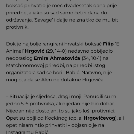
boksač prihvatio je meč dvadesetak dana prije
priredbe, a iako su sad samo četiri dana do
održavanja, ‘Savage’ i dalje ne zna tko će mu biti
protivnik.
Dok je najbolje rangirani hrvatski boksač
Filip
‘El
Animal’
Hrgović
(29, 14-0) nedavno pobijedio
nedoraslog
Emira Ahmatovića
(34, 10-1) na
Matchroomovoj priredbi, na priredbi istog
organizatora sad se bori i Babić. Naravno, nije
moglo, a da se Alen ne dotakne Hrgovića.
– Situacija je sljedeća, dragi moji. Ponudili su mi
jedno 5-6 protivnika, ali nijedan nije bio dobar.
Nijedan nije dostojan, to su jako loši protivnici.
Opet su bolji od Kockinog (op. a.
Hrgovićevog
), ali
opet nisam htio prihvatiti – objasnio je na
Instagramu Babić.