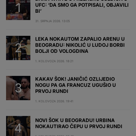
UFC: ‘DA SMO GA POTPISALI, OBJAVILI
BI’
31. SRPNJA 2026. 13:05
LEKA NOKAUTOM ZAPALIO ARENU U
BEOGRADU: NIKOLIĆ U LUDOJ BORBI
BOLJI OD VOLOGDINA
1. KOLOVOZA 2026. 18:21
KAKAV ŠOK! JANIČIĆ OZLIJEDIO
NOGU PA GA FRANCUZ UGUŠIO U
PRVOJ RUNDI
1. KOLOVOZA 2026. 19:41
NOVI ŠOK U BEOGRADU! URBINA
NOKAUTIRAO ČEPU U PRVOJ RUNDI