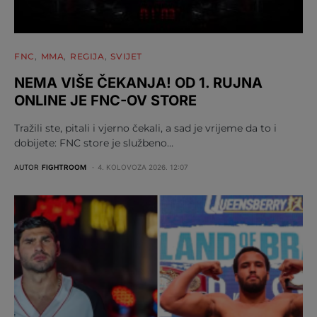
FNC
MMA
REGIJA
SVIJET
NEMA VIŠE ČEKANJA! OD 1. RUJNA
ONLINE JE FNC-OV STORE
Tražili ste, pitali i vjerno čekali, a sad je vrijeme da to i
dobijete: FNC store je službeno…
AUTOR
FIGHTROOM
4. KOLOVOZA 2026. 12:07