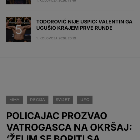
1. KOLOVOZA 2026. 19:49
TODOROVIĆ NIJE USPIO: VALENTIN GA
UGUŠIO KRAJEM PRVE RUNDE
1. KOLOVOZA 2026. 20:19
MMA
REGIJA
SVIJET
UFC
POLICAJAC PROZVAO
VATROGASCA NA OKRŠAJ:
‘ŽELIM SE BORITI SA