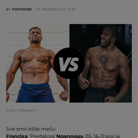
BY
FIGHTROOM
14. PROSINCA 2021. 21:08
Foto: Instagram
Sve smo bliže meču
Francisa
‘Predatora’
Ngannoua
(35, 16-3) koji je