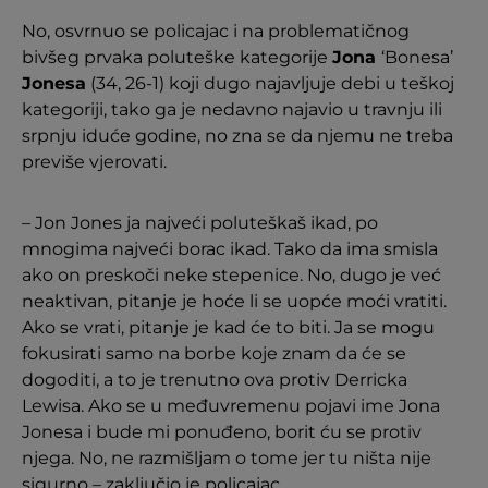
No, osvrnuo se policajac i na problematičnog
bivšeg prvaka poluteške kategorije
Jona
‘Bonesa’
Jonesa
(34, 26-1) koji dugo najavljuje debi u teškoj
kategoriji, tako ga je nedavno najavio u travnju ili
srpnju iduće godine, no zna se da njemu ne treba
previše vjerovati.
– Jon Jones ja najveći poluteškaš ikad, po
mnogima najveći borac ikad. Tako da ima smisla
ako on preskoči neke stepenice. No, dugo je već
neaktivan, pitanje je hoće li se uopće moći vratiti.
Ako se vrati, pitanje je kad će to biti. Ja se mogu
fokusirati samo na borbe koje znam da će se
dogoditi, a to je trenutno ova protiv Derricka
Lewisa. Ako se u međuvremenu pojavi ime Jona
Jonesa i bude mi ponuđeno, borit ću se protiv
njega. No, ne razmišljam o tome jer tu ništa nije
sigurno – zaključio je policajac.