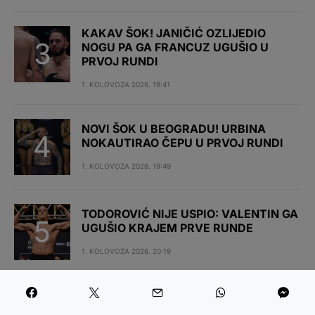
KAKAV ŠOK! JANIČIĆ OZLIJEDIO
NOGU PA GA FRANCUZ UGUŠIO U
PRVOJ RUNDI
1. KOLOVOZA 2026. 19:41
NOVI ŠOK U BEOGRADU! URBINA
NOKAUTIRAO ČEPU U PRVOJ RUNDI
1. KOLOVOZA 2026. 19:49
TODOROVIĆ NIJE USPIO: VALENTIN GA
UGUŠIO KRAJEM PRVE RUNDE
1. KOLOVOZA 2026. 20:19