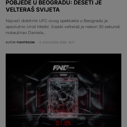
POBJEDE U BEOGRADU: DESETI JE
VELTERAŠ SVIJETA
Najveći dobitnik UFC-ovog spektakla u Beogradu je
apsolutno Uroš Medić. Srpski velteraš je nakon 30 sekundi
nokautirao Daniela…
AUTOR
FIGHTROOM
4. KOLOVOZA 2026. 16:11