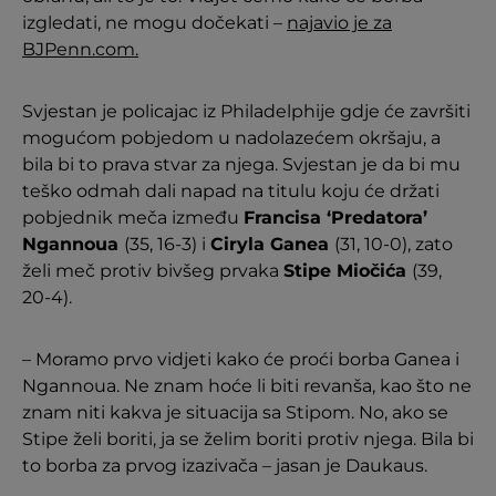
izgledati, ne mogu dočekati –
najavio je za
BJPenn.com.
Svjestan je policajac iz Philadelphije gdje će završiti
mogućom pobjedom u nadolazećem okršaju, a
bila bi to prava stvar za njega. Svjestan je da bi mu
teško odmah dali napad na titulu koju će držati
pobjednik meča između
Francisa ‘Predatora’
Ngannoua
(35, 16-3) i
Ciryla Ganea
(31, 10-0), zato
želi meč protiv bivšeg prvaka
Stipe Miočića
(39,
20-4).
– Moramo prvo vidjeti kako će proći borba Ganea i
Ngannoua. Ne znam hoće li biti revanša, kao što ne
znam niti kakva je situacija sa Stipom. No, ako se
Stipe želi boriti, ja se želim boriti protiv njega. Bila bi
to borba za prvog izazivača – jasan je Daukaus.