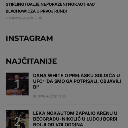
STIRLING I DALJE NEPORAŽEN! NOKAUTIRAO
BLACHOWICZA U PRVOJ RUNDI
1. KOLOVOZA 2026. 21:10
INSTAGRAM
NAJČITANIJE
DANA WHITE O PRELASKU SOLDIĆA U
UFC: ‘DA SMO GA POTPISALI, OBJAVILI
BI’
31. SRPNJA 2026. 13:05
LEKA NOKAUTOM ZAPALIO ARENU U
BEOGRADU: NIKOLIĆ U LUDOJ BORBI
BOLJI OD VOLOGDINA