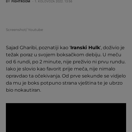
BY
FIGHTROOM
1. KOLOVOZA 2022. 13:56
Screenshot/ Youtube
Sajad Gharibi, poznatiji kao ‘
Iranski Hulk
‘, doživio je
težak poraz u svojem boksačkom debiju. U meču
od 6 rundi, po 2 minute, nije preživio ni prvu rundu.
Iako je slovio kao favorit prije meča, nije nimalo
opravdao ta očekivanja. Od prve sekunde se vidjelo
da mu je boks potpuno strana vještina te je ubrzo
bio nokautiran.