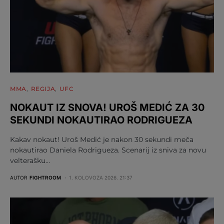
MMA
REGIJA
UFC
NOKAUT IZ SNOVA! UROŠ MEDIĆ ZA 30
SEKUNDI NOKAUTIRAO RODRIGUEZA
Kakav nokaut! Uroš Medić je nakon 30 sekundi meča
nokautirao Daniela Rodrigueza. Scenarij iz sniva za novu
velterašku…
AUTOR
FIGHTROOM
1. KOLOVOZA 2026. 21:37