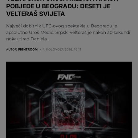
POBJEDE U BEOGRADU: DESETI JE
VELTERAŠ SVIJETA
Najveći dobitnik UFC-ovog spektakla u Beogradu je
apsolutno Uroš Medić. Srpski velteraš je nakon 30 sekundi
nokautirao Daniela…
AUTOR
FIGHTROOM
4. KOLOVOZA 2026. 16:11