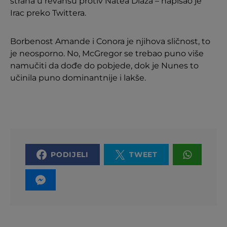
strana u revanšu protiv Natea Diaza – napisao je
Irac preko Twittera.
Borbenost Amande i Conora je njihova sličnost, to
je neosporno. No, McGregor se trebao puno više
namučiti da dođe do pobjede, dok je Nunes to
učinila puno dominantnije i lakše.
PODIJELI
TWEET