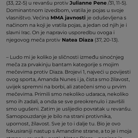
(33, 22-5) u revanšu protiv
Julianne Pene
/31, 11-5).
Dominantnom izvedbom, vratila je pojas u svoje
vlasništvo. Većina
MMA javnosti
je oduševljena s
načinom na koji je vratila pojas, a jedan od njih je i
slavni Irac. On je napravio usporedbu ovoga i
njegovog meča protiv
Natea Diaza
(37, 20-13).
– Ludo mi je koliko je sličnosti između sinoćnjeg
meča za prvakinju bantam kategorije s mojim
mečevima protiv Diaza. Brojevi 1, najveći u povijesti
ovog sporta, Amanda Nunes i ja, čista smo žilavost,
uvijek spremni na borbi, ali zatečeni smo u prvim
mečevima. Primili smo nekoliko udaraca, nekoliko
smo ih zadali, a onda se sve preokrenulo i završili
smo ugušeni. Zatim je uslijedio povratak u revanšu.
Samopouzdanje je bilo na strani protivnika,
upornost, žilavost. Sve je to i dalje tu. Bio je ovo
fokusiraniji nastup s Amandine strane, a to je i moja