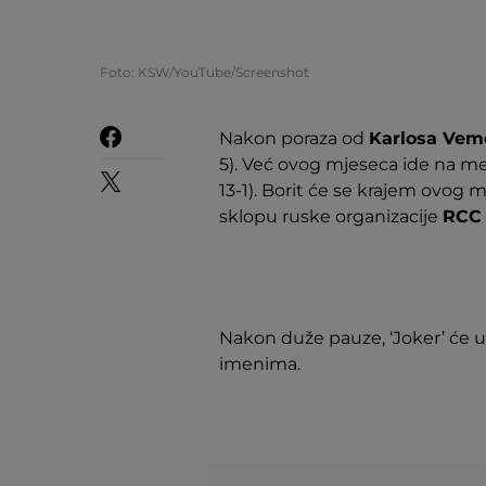
Foto: KSW/YouTube/Screenshot
Nakon poraza od
Karlosa Vem
5). Već ovog mjeseca ide na m
13-1). Borit će se krajem ovog m
sklopu ruske organizacije
RCC 
Nakon duže pauze, ‘Joker’ će u
imenima.