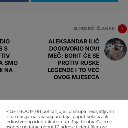
SLJEDEĆI ČLANAK
DIO
ALEKSANDAR ILIĆ
S S
DOGOVORIO NOVI
TIV
MEČ: BORIT ĆE SE
JA SMO
PROTIV RUSKE
I NA
LEGENDE I TO VEĆ
OVOG MJESECA
FIGHTROOM.HR pohranjuje i pristupa neosjetljivim
informacijama s vašeg uređaja, poput kolačića ili
jedinstvenog identifikatora uređaja te obrađujemo
osobne podatke poput IP adrese i identifikatore