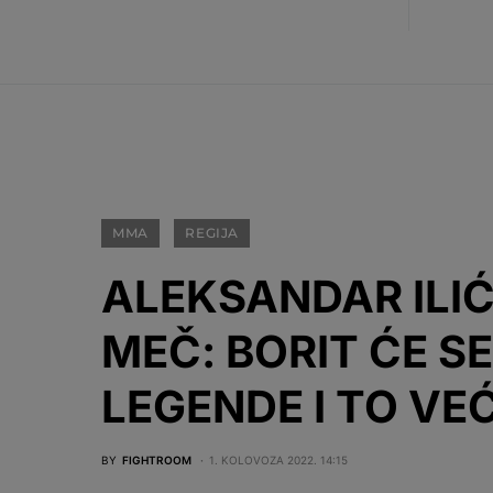
MMA
REGIJA
ALEKSANDAR ILI
MEČ: BORIT ĆE S
LEGENDE I TO V
BY
FIGHTROOM
1. KOLOVOZA 2022. 14:15