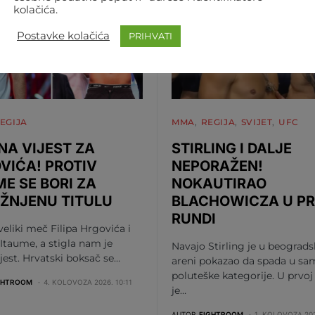
kolačića.
Postavke kolačića
PRIHVATI
EGIJA
MMA
REGIJA
SVIJET
UFC
NA VIJEST ZA
STIRLING I DALJE
VIĆA! PROTIV
NEPORAŽEN!
ME SE BORI ZA
NOKAUTIRAO
ŽNJENU TITULU
BLACHOWICZA U P
RUNDI
 veliki meč Filipa Hrgovića i
Itaume, a stigla nam je
Navajo Stirling je u beograds
ijest. Hrvatski boksač se…
areni pokazao da spada u sa
poluteške kategorije. U prvoj
GHTROOM
4. KOLOVOZA 2026. 10:11
je…
AUTOR
FIGHTROOM
1. KOLOVOZA 202