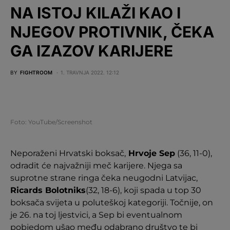
NA ISTOJ KILAŽI KAO I
NJEGOV PROTIVNIK, ČEKA
GA IZAZOV KARIJERE
BY
FIGHTROOM
1. TRAVNJA 2022. 12:12
Foto: YouTube/Screenshot
Neporaženi Hrvatski boksač,
Hrvoje Sep
(36, 11-0),
odradit će najvažniji meč karijere. Njega sa
suprotne strane ringa čeka neugodni Latvijac,
Ricards Bolotniks
(32, 18-6), koji spada u top 30
boksača svijeta u poluteškoj kategoriji. Točnije, on
je 26. na toj ljestvici, a Sep bi eventualnom
pobjedom ušao među odabrano društvo te bi