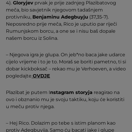
4).
Gloryjev
prvak je prije zadnjeg Plazibatovog
meča, bio savjetnik njegovom tadašnjem
protivniku,
Benjaminu Adegbuyju
(37,35-7).
Neposredno prije meča, Rico je uputio par riječi
Rumunjskom borcu, a one se i nisu baš dopale
našem borcu iz Solina.
– Njegova igra je glupa. On jeb*no baca jake udarce
cijelo vrijeme i to je to. Moraš se boriti pametno, ti si
dobar kickboksač – rekao mu je Verhoeven, a video
pogledajte
OVDJE
Plazibat je putem I
nstagram storyja
reagirao na
ovo i obznanio mu je svoju taktiku, koju će koristiti
u meču protiv njega.
– Hej Rico. Dolazim po tebe s istim planom kao
protiv Adegbuyija. Samo ću bacati jake i glupe