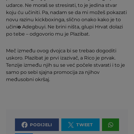
udarce. Ne moraš se stresirati, to je jedina stvar
koju ću učiniti. Pa, nadam se da mi možeš pokazati
novu razinu kickboxinga, slično onako kako je to
učini
o
Adegbuyi. Ne brini ništa, glupi Hrvat dolazi
po tebe – odgovorio mu je Plazibat.
Meč između ovog dvojca bi se trebao dogoditi
uskoro. Plazibat je prvi izazivač, a Rico je prvak.
Tenzije između njih su se već počele stvarati i to je
samo po sebi sjajna promocija za njihov
međusobni okršaj.
PODIJELI
TWEET