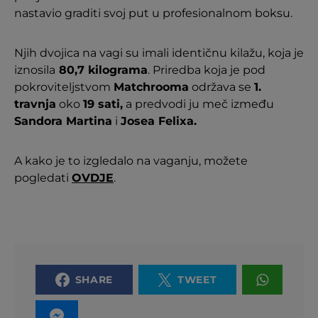
nastavio graditi svoj put u profesionalnom boksu.
Njih dvojica na vagi su imali identičnu kilažu, koja je
iznosila
80,7 kilograma
. Priredba koja je pod
pokroviteljstvom
Matchrooma
održava se
1.
travnja
oko
19 sati,
a predvodi ju meč između
Sandora Martina
i
Josea Felixa.
A kako je to izgledalo na vaganju, možete
pogledati
OVDJE
.
SHARE
TWEET