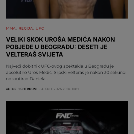
MMA
REGIJA
UFC
VELIKI SKOK UROŠA MEDIĆA NAKON
POBJEDE U BEOGRADU: DESETI JE
VELTERAŠ SVIJETA
Najveći dobitnik UFC-ovog spektakla u Beogradu je
apsolutno Uroš Medić. Srpski velteraš je nakon 30 sekundi
nokautirao Daniela…
AUTOR
FIGHTROOM
4. KOLOVOZA 2026. 16:11