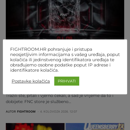
FIGHTROOM.HR pohranjuje i pristupa
neosjetljivim informacijama s vašeg uređaja, poput
kolačića ili jedinstvenog identifikatora uređaja te
obrađujemo osobne podatke poput IP adrese i
FNC
MMA
REGIJA
SVIJET
identifikatore kolačića.
NEMA VIŠE ČEKANJA! OD 1. RUJNA
Postavke kolačića
PRIHVATI
ONLINE JE FNC-OV STORE
Tražili ste, pitali i vjerno čekali, a sad je vrijeme da to i
dobijete: FNC store je službeno…
AUTOR
FIGHTROOM
4. KOLOVOZA 2026. 12:07