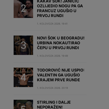
KAKAV ŠOK! JANIČIĆ
OZLIJEDIO NOGU PA GA
FRANCUZ UGUŠIO U
PRVOJ RUNDI
1. KOLOVOZA 2026. 19:41
NOVI ŠOK U BEOGRADU!
URBINA NOKAUTIRAO
ČEPU U PRVOJ RUNDI
1. KOLOVOZA 2026. 19:49
TODOROVIĆ NIJE USPIO:
VALENTIN GA UGUŠIO
KRAJEM PRVE RUNDE
1. KOLOVOZA 2026. 20:19
STIRLING I DALJE
NEPORAŽEN!