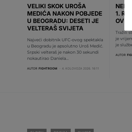
VELIKI SKOK UROŠA
NEMA
MEDIĆA NAKON POBJEDE
1. RU
U BEOGRADU: DESETI JE
OV S
VELTERAŠ SVIJETA
Tražili s
je vrije
Najveći dobitnik UFC-ovog spektakla
je služ
u Beogradu je apsolutno Uroš Medić.
Srpski velteraš je nakon 30 sekundi
AUTOR
FI
nokautirao Daniela…
AUTOR
FIGHTROOM
4. KOLOVOZA 2026. 16:11