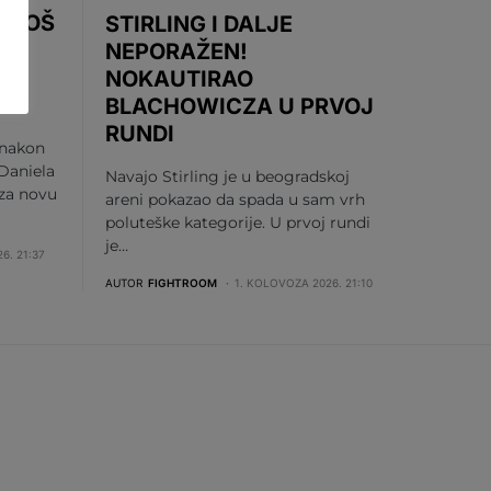
 UROŠ
STIRLING I DALJE
DI
NEPORAŽEN!
NOKAUTIRAO
BLACHOWICZA U PRVOJ
RUNDI
 nakon
Daniela
Navajo Stirling je u beogradskoj
 za novu
areni pokazao da spada u sam vrh
poluteške kategorije. U prvoj rundi
je…
6. 21:37
AUTOR
FIGHTROOM
1. KOLOVOZA 2026. 21:10