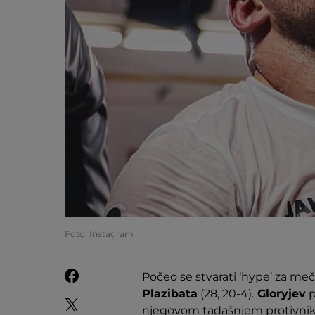
Foto: Instagram
Počeo se stvarati ‘hype’ za m
Plazibata
(28, 20-4).
Gloryjev
p
njegovom tadašnjem protivni