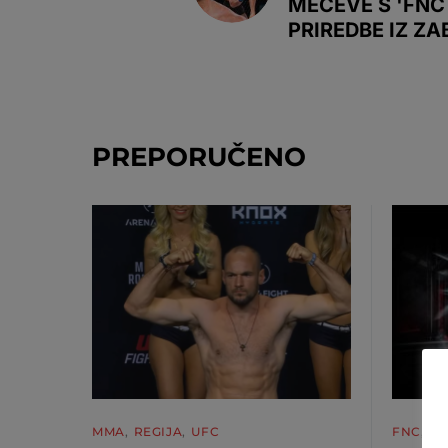
MEČEVE S 'FNC 
PRIREDBE IZ ZA
PREPORUČENO
MMA
REGIJA
UFC
FNC
M