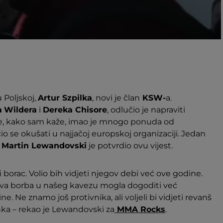
 Poljskoj,
Artur Szpilka
, novi je član
KSW-
a.
a
Wildera
i
Dereka Chisore
, odlučio je napraviti
ime, kako sam kaže, imao je mnogo ponuda od
io se okušati u najjačoj europskoj organizaciji. Jedan
,
Martin Lewandovski
je potvrdio ovu vijest.
 borac. Volio bih vidjeti njegov debi već ove godine.
va borba u našeg kavezu mogla dogoditi već
 Ne znamo još protivnika, ali voljeli bi vidjeti revanš
ka – rekao je Lewandovski za
MMA Rocks
.