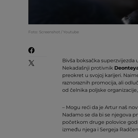
Foto: Screenshot / Youtube
Bivša boksačka superzvijezda u
Nekadašnji protivnik
Deontey
preokret u svojoj karijeri. Na
raznoraznih promocija, ali odluč
od čelnika poljske organizacije
– Mogu reći da je Artur naš novi
Nadamo se da bi se njegova pr
početkom druge polovice godine.
između njega i Sergeja Radčen