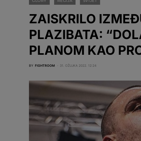
GLORY
REGIJA
SVIJET
ZAISKRILO IZMEĐ
PLAZIBATA: “DOL
PLANOM KAO PRO
BY
FIGHTROOM
31. OŽUJKA 2022. 12:24