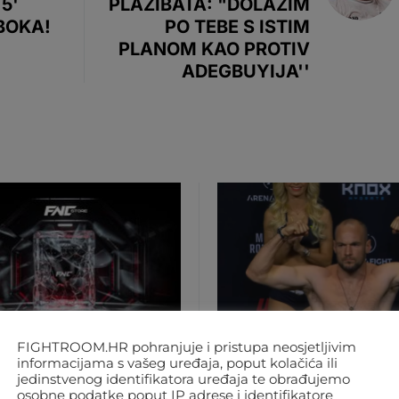
5'
PLAZIBATA: "DOLAZIM
BOKA!
PO TEBE S ISTIM
PLANOM KAO PROTIV
ADEGBUYIJA''
FIGHTROOM.HR pohranjuje i pristupa neosjetljivim
informacijama s vašeg uređaja, poput kolačića ili
jedinstvenog identifikatora uređaja te obrađujemo
MA
REGIJA
SVIJET
MMA
REGIJA
UFC
osobne podatke poput IP adrese i identifikatore