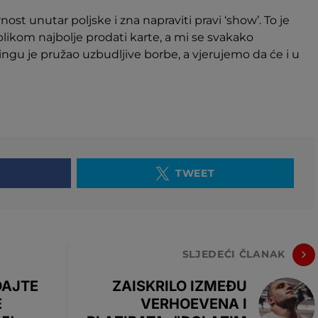
st unutar poljske i zna napraviti pravi ‘show’. To je
ikom najbolje prodati karte, a mi se svakako
gu je pružao uzbudljive borbe, a vjerujemo da će i u
TWEET
SLJEDEĆI ČLANAK
DAJTE
ZAISKRILO IZMEĐU
E
VERHOEVENA I