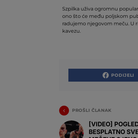
Szpilka uživa ogromnu popularno
ono što će među poljskom publ
radujemo njegovom meču. U rin
kavezu.
PODIJELI
PROŠLI ČLANAK
[VIDEO] POGLE
BESPLATNO SV