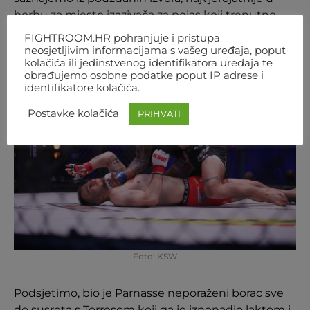
borbu za mjesto izazivača za pojas koji trenutno
drži
Daniel Torres
(27, 12-4-1).
FIGHTROOM.HR pohranjuje i pristupa
neosjetljivim informacijama s vašeg uređaja, poput
kolačića ili jedinstvenog identifikatora uređaja te
obrađujemo osobne podatke poput IP adrese i
identifikatore kolačića.
Postavke kolačića
PRIHVATI
Foto: KSW
Podsjetimo, bio je Parnasse neporaženi borac sve
do susreta s Torresom koji ga je iznenadio laktom i