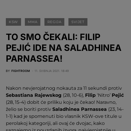
KSW
MMA
REGIJA
SVIJET
TO SMO ČEKALI: FILIP
PEJIĆ IDE NA SALADHINEA
PARNASSEA!
BY
FIGHTROOM
11. SVIBNJA 2021. 18:49
Nakon nevjerojatnog nokauta za 11 sekundi protiv
Sebastiana Rajewskog
(28, 10-6),
Filip
‘Nitro’
Pejić
(28, 15-4) dobit će priliku koju je čekao! Naravno,
želio se boriti protiv
Saladhinea Parnassea
(23, 14-
1-1) kad je spomenuti bio vlasnik KSW-ove titule u
perolakoj kategoriji, ali ovaj će dvojac, kako
saznajemo iz pouzdanih izvora, najvjerojatnije u