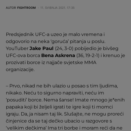
AUTOR
FIGHTROOM
11. SVIBNJA 2021. 17:35
Predsjednik UFC-a uzeo je malo vremena i
odgovorio na neka ‘goruća’ pitanja u poslu.
YouTuber
Jake Paul
(24, 3-0) pobijedio je bivšeg
UFC-ova borca
Bena
Askrena
(36, 19-2-1) i krenuo je
prozivati borce iz najjače svjetske MMA
organizacije.
– Prvo, nikad ne bih ulazio u posao s tim ljudima,
nikako. Neću to sigurno napraviti, neću im
‘posuditi’ borce. Nema šanse! Imate mnogo je*enih
papaka koji bi željeli igrati te igre koji ti momci
igraju. Da, ja nisam taj lik. Slušajte, ne mogu proreći
činjenice da se taj dečko ubacio u razgovore s
‘velikim dečkima’ Ima tri borbe i moram reći da ne