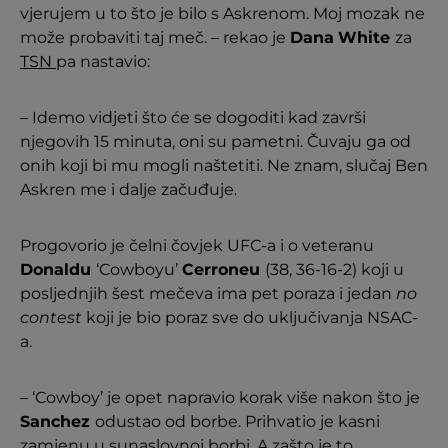
vjerujem u to što je bilo s Askrenom. Moj mozak ne
može probaviti taj meč. – rekao je
Dana
White
za
TSN
pa nastavio:
– Idemo vidjeti što će se dogoditi kad završi
njegovih 15 minuta, oni su pametni. Čuvaju ga od
onih koji bi mu mogli naštetiti. Ne znam, slučaj Ben
Askren me i dalje začuđuje.
Progovorio je čelni čovjek UFC-a i o veteranu
Donaldu
‘Cowboyu’
Cerroneu
(38, 36-16-2) koji u
posljednjih šest mečeva ima pet poraza i jedan
no
contest
koji je bio poraz sve do uključivanja NSAC-
a.
– ‘Cowboy’ je opet napravio korak više nakon što je
Sanchez
odustao od borbe. Prihvatio je kasni
zamjenu u sunaslovnoj borbi. A zašto je to