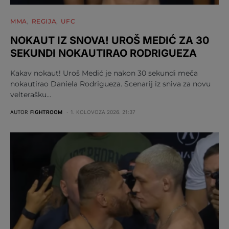
MMA
REGIJA
UFC
NOKAUT IZ SNOVA! UROŠ MEDIĆ ZA 30
SEKUNDI NOKAUTIRAO RODRIGUEZA
Kakav nokaut! Uroš Medić je nakon 30 sekundi meča
nokautirao Daniela Rodrigueza. Scenarij iz sniva za novu
velterašku…
AUTOR
FIGHTROOM
1. KOLOVOZA 2026. 21:37