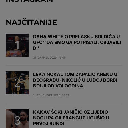
NAJČITANIJE
DANA WHITE O PRELASKU SOLDIĆA U
UFC: ‘DA SMO GA POTPISALI, OBJAVILI
BI’
31. SRPNJA 2026. 13:05
LEKA NOKAUTOM ZAPALIO ARENU U
BEOGRADU: NIKOLIĆ U LUDOJ BORBI
BOLJI OD VOLOGDINA
1. KOLOVOZA 2026. 18:21
KAKAV ŠOK! JANIČIĆ OZLIJEDIO
NOGU PA GA FRANCUZ UGUŠIO U
PRVOJ RUNDI