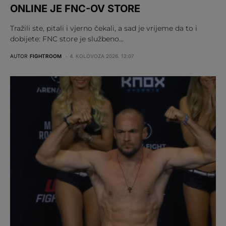
ONLINE JE FNC-OV STORE
Tražili ste, pitali i vjerno čekali, a sad je vrijeme da to i
dobijete: FNC store je službeno…
AUTOR
FIGHTROOM
4. KOLOVOZA 2026. 12:07