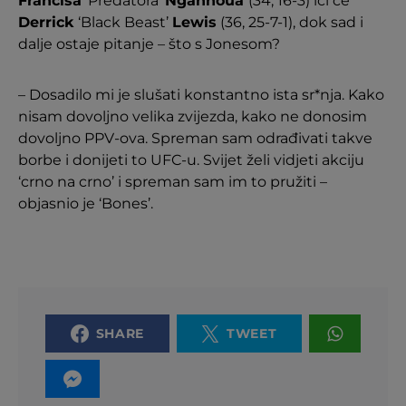
Francisa
‘Predatora’
Ngannoua
(34, 16-3) ići će
Derrick
‘Black Beast’
Lewis
(36, 25-7-1), dok sad i
dalje ostaje pitanje – što s Jonesom?
– Dosadilo mi je slušati konstantno ista sr*nja. Kako
nisam dovoljno velika zvijezda, kako ne donosim
dovoljno PPV-ova. Spreman sam odrađivati takve
borbe i donijeti to UFC-u. Svijet želi vidjeti akciju
‘crno na crno’ i spreman sam im to pružiti –
objasnio je ‘Bones’.
SHARE
TWEET