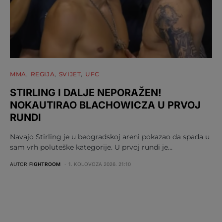
MMA
REGIJA
SVIJET
UFC
STIRLING I DALJE NEPORAŽEN!
NOKAUTIRAO BLACHOWICZA U PRVOJ
RUNDI
Navajo Stirling je u beogradskoj areni pokazao da spada u
sam vrh poluteške kategorije. U prvoj rundi je…
AUTOR
FIGHTROOM
1. KOLOVOZA 2026. 21:10