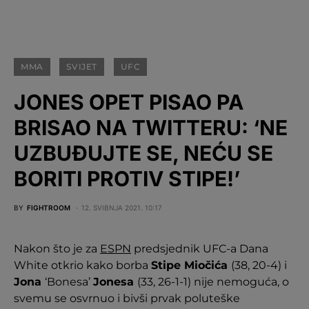
MMA
SVIJET
UFC
JONES OPET PISAO PA
BRISAO NA TWITTERU: ‘NE
UZBUĐUJTE SE, NEĆU SE
BORITI PROTIV STIPE!’
BY
FIGHTROOM
12. SVIBNJA 2021. 10:17
Nakon što je za
ESPN
predsjednik UFC-a Dana
White otkrio kako borba
Stipe Miočića
(38, 20-4) i
Jona
‘Bonesa’
Jonesa
(33, 26-1-1) nije nemoguća, o
svemu se osvrnuo i bivši prvak poluteške