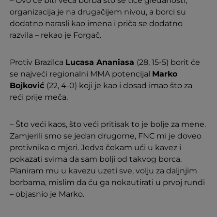
– Ovo će biti veća borba što se tiče gledanosti,
organizacija je na drugačijem nivou, a borci su
dodatno narasli kao imena i priča se dodatno
razvila – rekao je Forgač.
Protiv Brazilca
Lucasa Ananiasa
(28, 15-5) borit će
se najveći regionalni MMA potencijal
Marko
Bojković
(22, 4-0) koji je kao i dosad imao što za
reći prije meča.
– Što veći kaos, što veći pritisak to je bolje za mene.
Zamjerili smo se jedan drugome, FNC mi je doveo
protivnika o mjeri. Jedva čekam ući u kavez i
pokazati svima da sam bolji od takvog borca.
Planiram mu u kavezu uzeti sve, volju za daljnjim
borbama, mislim da ću ga nokautirati u prvoj rundi
– objasnio je Marko.