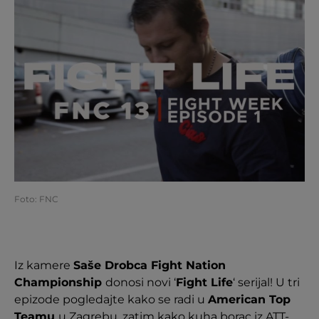
Foto: FNC
Iz kamere
Saše Drobca Fight Nation
Championship
donosi novi ‘
Fight Life
‘ serijal! U tri
epizode pogledajte kako se radi u
American Top
Teamu
u Zagrebu, zatim kako kuha borac iz ATT-