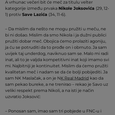
A vrhunac večeri bit će meč za titulu velter
kategorije između prvaka
Nikole Joksovića
(29, 12-
1) protiv
Save Lazića
(34, 11-6).
– Da mislim da nešto ne mogu pružiti u meču, ne
bi ni došao. Mislim da smo Nikola i ja dužni publici
pružiti dobar meč. Obojica ćemo prolaziti agoniju,
ja ću se potruditi da to prođe on i obrnuto. Ja sam
uvijek taj underdog, naviknuo sam se. Malo mi radi
inat, ali to je valjda kompetitivni inat koji imamo svi
mi. Najbitniji je kontinuitet. Mislim da ćemo pružiti
kvalitetan meč i nadam se da će bolji pobijediti. Ja
sam NK
Maslačak, a on je N
K Real Madrid
kao da
sam pekao bureke, a ne trenirao – rekao je Savo uz
veliki respekt prema Nikoli, a na isti je način
uzvratio Joksović:
– Ponosan sam, imao sam tri pobjede u FNC-u i