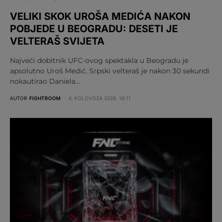
VELIKI SKOK UROŠA MEDIĆA NAKON
POBJEDE U BEOGRADU: DESETI JE
VELTERAŠ SVIJETA
Najveći dobitnik UFC-ovog spektakla u Beogradu je
apsolutno Uroš Medić. Srpski velteraš je nakon 30 sekundi
nokautirao Daniela…
AUTOR
FIGHTROOM
4. KOLOVOZA 2026. 16:11