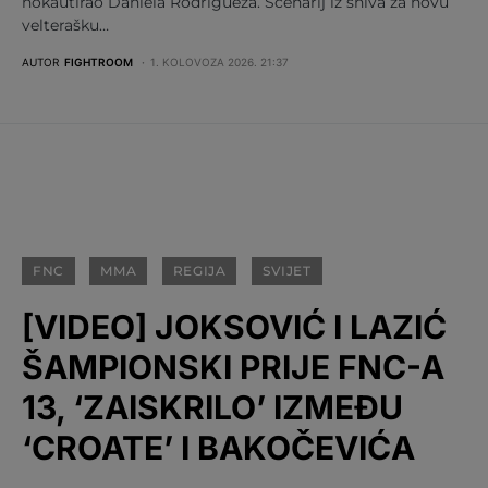
nokautirao Daniela Rodrigueza. Scenarij iz sniva za novu
velterašku…
AUTOR
FIGHTROOM
1. KOLOVOZA 2026. 21:37
FNC
MMA
REGIJA
SVIJET
[VIDEO] JOKSOVIĆ I LAZIĆ
ŠAMPIONSKI PRIJE FNC-A
13, ‘ZAISKRILO’ IZMEĐU
‘CROATE’ I BAKOČEVIĆA