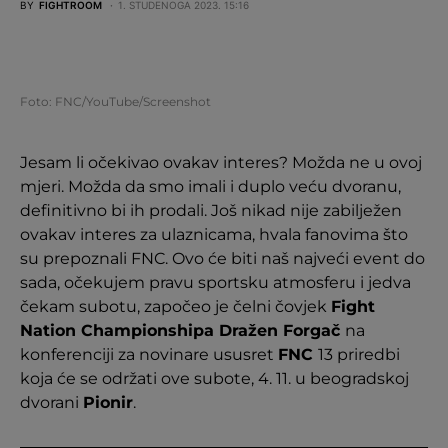
BY
FIGHTROOM
1. STUDENOGA 2023. 15:16
Foto: FNC/YouTube/Screenshot
Jesam li očekivao ovakav interes? Možda ne u ovoj
mjeri. Možda da smo imali i duplo veću dvoranu,
definitivno bi ih prodali. Još nikad nije zabilježen
ovakav interes za ulaznicama, hvala fanovima što
su prepoznali FNC. Ovo će biti naš najveći event do
sada, očekujem pravu sportsku atmosferu i jedva
čekam subotu, započeo je čelni čovjek
Fight
Nation Championshipa Dražen Forgač
na
konferenciji za novinare ususret
FNC
13 priredbi
koja će se održati ove subote, 4. 11. u beogradskoj
dvorani
Pionir
.