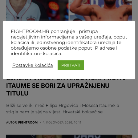
FIGHTROOM.HR pohranjuje i pristupa
neosjetljivim informacijama s vašeg uređaja, poput
kolačića ili jedinstvenog identifikatora uređaja te
obrađujemo osobne podatke poput IP adrese i
identifikatore kolačića.
Postavke kolačića
PRIHVATI
BOKS
REGIJA
SJAJNA VIJEST ZA HRGOVIĆA! PROTIV
ITAUME SE BORI ZA UPRAŽNJENU
TITULU
Bliži se veliki meč Filipa Hrgovića i Mosesa Itaume, a
stigla nam je sjajna vijest. Hrvatski boksač se…
AUTOR
FIGHTROOM
4. KOLOVOZA 2026. 10:11