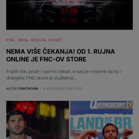
FNC
MMA
REGIJA
SVIJET
NEMA VIŠE ČEKANJA! OD 1. RUJNA
ONLINE JE FNC-OV STORE
Tražili ste, pitali i vjerno čekali, a sad je vrijeme da to i
dobijete: FNC store je službeno…
AUTOR
FIGHTROOM
4. KOLOVOZA 2026. 12:07