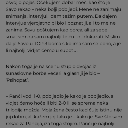
osvojio pojas. Očekujem dobar meč, kao što je i
Savo rekao – neka bolji pobijedi. Mene ne zanimaju
snimanja, intervjui, idem težim putem. Da dajem
intervjue vjerojatno bi bio i poznatiji, ali to me ne
zanima. Savu poštujem kao borca, ali za sebe
smatram da sam najbolji te ću to i dokazati. Mislim
da je Savo u TOP 3 borca s kojima sam se borio, a je
li najbolji, vidjet ćemo u subotu.
Nakon toga je na scenu stupio dvojac iz
sunaslovne borbe večeri, a glasniji je bio –
‘Psihopat’.
– Panći vodi 1-0, pobijedio je kako je pobijedio, a
vidjet ćemo hoće li biti 2-0 ili se sprema neka
trilogija možda. Moja žena često kad čuje istinu nije
joj dobro, ali kažem joj tako je – kako je. Sve što sam
rekao za Panćija, iza toga stojim. Panći je najbolji