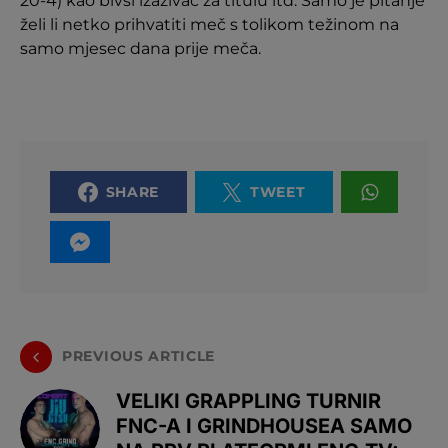
20-4) kao bivši izazivač za titulu itd. Samo je pitanje
želi li netko prihvatiti meč s tolikom težinom na
samo mjesec dana prije meča.
SHARE
TWEET
PREVIOUS ARTICLE
VELIKI GRAPPLING TURNIR
FNC-A I GRINDHOUSEA SAMO