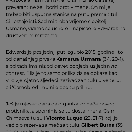
– Razočaran sam, ali iskreno sam znao da se taj
prevarant ne želi boriti protiv mene. On mi je
trebao biti usputna stanica na putu prema tituli.
Cilj ostaje isti. Sad mi treba vrijeme s obitelji.
Usmane, vidimo se uskoro – napisao je Edwards na
društvenim mrežama.
Edwards je posljednji put izgubio 2015. godine i to
od današnjeg prvaka
Kamarua Usmana
(34, 20-1),
a od tada ima niz od devet pobjeda uz jedan
no
contest
. Bila je to samo prilika da se dokaže kao
vrlo vjerojatno sljedeći izazivač za titulu u velteru,
ali ‘Gamebred’ mu nije dao tu priliku.
Još je mjesec dana da organizator nađe novog
protivnika, a spominje se tu dosta imena. Osim
Chimaeva tu su i
Vicente Luque
(29, 21-7) koji je
već bio rezerva za meč za titulu,
Gilbert Burns
(35,