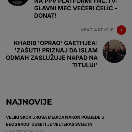
NA PPV PLATFORMI FNC.TV:
GLAVNI MEČ VEČERI ČELIĆ -
DONAT!
NEXT ARTICLE
KHABIB 'OPRAO' GAETHJEA:
'ZAŠUTI! PRIZNAJ DA ISLAM
ODMAH ZASLUŽUJE NAPAD NA
TITULU!'
NAJNOVIJE
VELIKI SKOK UROŠA MEDIĆA NAKON POBJEDE U
BEOGRADU: DESETI JE VELTERAŠ SVIJETA
4. KOLOVOZA 2026. 16:11