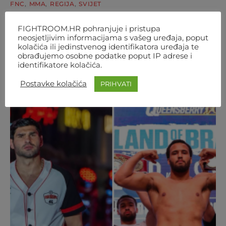
FNC
MMA
REGIJA
SVIJET
NEMA VIŠE ČEKANJA! OD 1. RUJNA
FIGHTROOM.HR pohranjuje i pristupa
ONLINE JE FNC-OV STORE
neosjetljivim informacijama s vašeg uređaja, poput
kolačića ili jedinstvenog identifikatora uređaja te
Tražili ste, pitali i vjerno čekali, a sad je vrijeme da to i
obrađujemo osobne podatke poput IP adrese i
identifikatore kolačića.
dobijete: FNC store je službeno…
Postavke kolačića
PRIHVATI
AUTOR
FIGHTROOM
4. KOLOVOZA 2026. 12:07