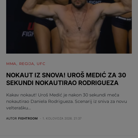
MMA
REGIJA
UFC
NOKAUT IZ SNOVA! UROŠ MEDIĆ ZA 30
SEKUNDI NOKAUTIRAO RODRIGUEZA
Kakav nokaut! Uroš Medić je nakon 30 sekundi meča
nokautirao Daniela Rodrigueza. Scenarij iz sniva za novu
velterašku…
AUTOR
FIGHTROOM
1. KOLOVOZA 2026. 21:37