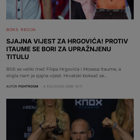
BOKS
REGIJA
SJAJNA VIJEST ZA HRGOVIĆA! PROTIV
ITAUME SE BORI ZA UPRAŽNJENU
TITULU
Bliži se veliki meč Filipa Hrgovića i Mosesa Itaume, a
stigla nam je sjajna vijest. Hrvatski boksač se…
AUTOR
FIGHTROOM
4. KOLOVOZA 2026. 10:11