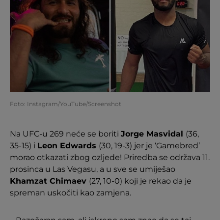
Foto: Instagram/YouTube/Screenshot
Na UFC-u 269 neće se boriti
Jorge Masvidal
(36,
35-15) i
Leon Edwards
(30, 19-3) jer je ‘Gamebred’
morao otkazati zbog ozljede! Priredba se održava 11.
prosinca u Las Vegasu, a u sve se umiješao
Khamzat Chimaev
(27, 10-0) koji je rekao da je
spreman uskočiti kao zamjena.