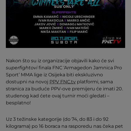
Nakon što su iz organizacije objavili kako će svi
superfightovi
finala FNC ‘Armagedon Jamnica Pro
Sport’ MMA lige iz Osijeka biti ekskluzivno
dostupni na novoj
PPV FNC.tv
platformi, sama
stranica za buduće PPV-ove premijeru će imati 20.
studenog kad ćete ovaj turnir moći gledati –
besplatno!
Uz 3 težinske kategorije (do 74, do 83 i do 92
kilograma) po 16 boraca na rasporedu nas čeka pet