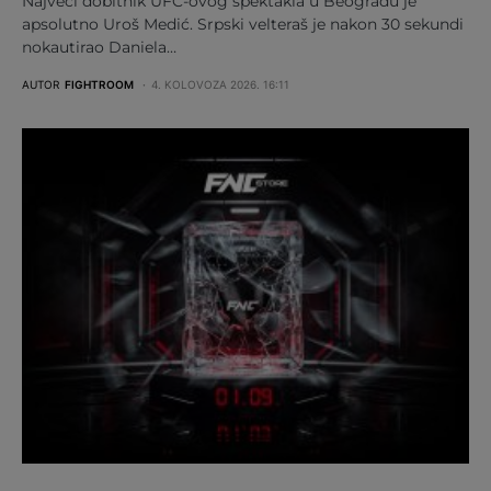
Najveći dobitnik UFC-ovog spektakla u Beogradu je
apsolutno Uroš Medić. Srpski velteraš je nakon 30 sekundi
nokautirao Daniela…
AUTOR
FIGHTROOM
4. KOLOVOZA 2026. 16:11