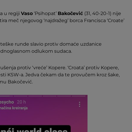
 u regiji
Vaso
‘Psihopat’
Bakočević
(31, 40-20-1) nije
ira meč njegovog ‘najdražeg’ borca Francisca ‘Croate’
ri teške runde slavio protiv domaće uzdanice
 jednoglasnom odlukom sudaca.
rušenja protiv ‘vreće’ Kopere. ‘Croata’ protiv Kopere,
ijesti KSW-a. Jedva čekam da te provučem kroz šake,
amu Bakočević.