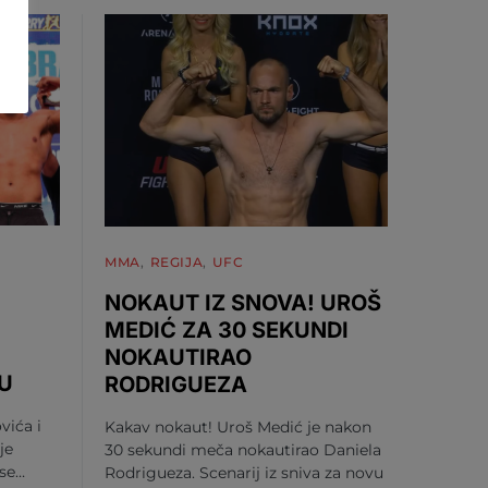
MMA
REGIJA
UFC
NOKAUT IZ SNOVA! UROŠ
MEDIĆ ZA 30 SEKUNDI
NOKAUTIRAO
U
RODRIGUEZA
vića i
Kakav nokaut! Uroš Medić je nakon
je
30 sekundi meča nokautirao Daniela
 se…
Rodrigueza. Scenarij iz sniva za novu