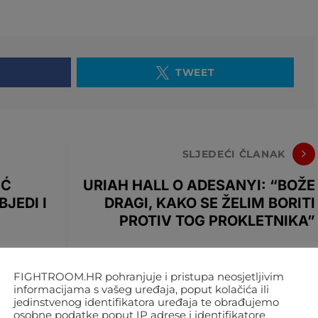
TWEET
SLJEDEĆI ČLANAK
IĆ
URIAH HALL O ADESANYI: “BOŽE
JEDI I
DRAGI, KAKO SE ŽELIM BORITI
PROTIV TOG PROKLETNIKA”
FIGHTROOM.HR pohranjuje i pristupa neosjetljivim
informacijama s vašeg uređaja, poput kolačića ili
jedinstvenog identifikatora uređaja te obrađujemo
osobne podatke poput IP adrese i identifikatore