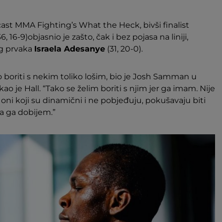
st MMA Fighting’s What the Heck, bivši finalist
6, 16-9)objasnio je zašto, čak i bez pojasa na liniji,
eg prvaka
Israela Adesanye
(31, 20-0).
o boriti s nekim toliko lošim, bio je Josh Samman u
ao je Hall. “Tako se želim boriti s njim jer ga imam. Nije
 oni koji su dinamični i ne pobjeđuju, pokušavaju biti
da ga dobijem.”