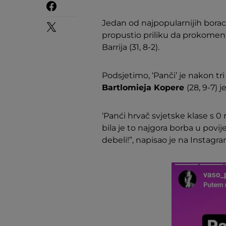
Jedan od najpopularnijih boraca
propustio priliku da prokoment
Barrija (31, 8-2).
Podsjetimo, ‘Panči’ je nakon t
Bartlomieja Kopere
(28, 9-7)
‘Panći hrvač svjetske klase s 0 
bila je to najgora borba u pov
debeli!”, napisao je na Instagr