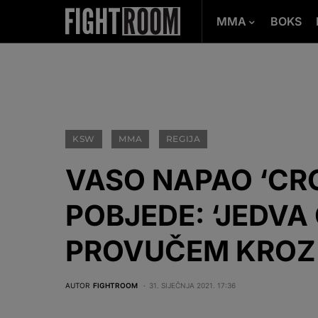
MMA
BOKS
KSW
MMA
REGIJA
VASO NAPAO ‘CR
POBJEDE: ‘JEDVA
PROVUČEM KROZ Š
AUTOR
FIGHTROOM
31. SIJEČNJA 2021. 17:36