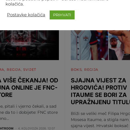
kolačića.
Postavke kolačića
PRIHVATI
MA
REGIJA
SVIJET
BOKS
REGIJA
 VIŠE ČEKANJA! OD
SJAJNA VIJEST ZA
JNA ONLINE JE FNC-
HRGOVIĆA! PROTIV
TORE
ITAUME SE BORI ZA
UPRAŽNJENU TITUL
te, pitali i vjerno čekali, a sad
me da to i dobijete: FNC store
Bliži se veliki meč Filipa Hrgo
beno…
Mosesa Itaume, a stigla nam 
sjajna vijest. Hrvatski boksač
GHTROOM
4. KOLOVOZA 2026. 12:07