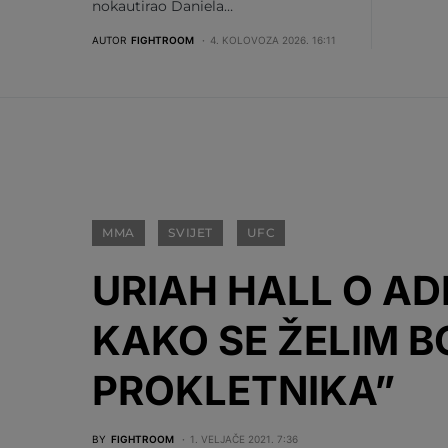
nokautirao Daniela…
AUTOR
FIGHTROOM
4. KOLOVOZA 2026. 16:11
MMA
SVIJET
UFC
URIAH HALL O AD
KAKO SE ŽELIM B
PROKLETNIKA”
BY
FIGHTROOM
1. VELJAČE 2021. 7:36