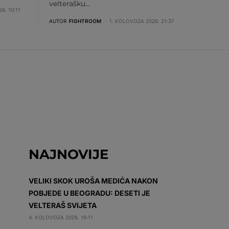
velterašku…
6. 10:11
AUTOR
FIGHTROOM
1. KOLOVOZA 2026. 21:37
NAJNOVIJE
VELIKI SKOK UROŠA MEDIĆA NAKON
POBJEDE U BEOGRADU: DESETI JE
VELTERAŠ SVIJETA
4. KOLOVOZA 2026. 16:11