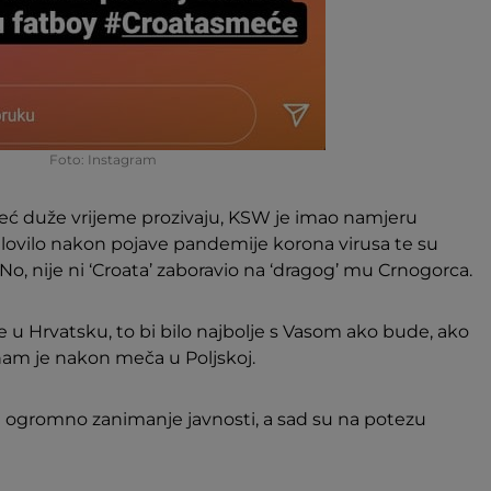
Foto: Instagram
već duže vrijeme prozivaju, KSW je imao namjeru
izjalovilo nakon pojave pandemije korona virusa te su
No, nije ni ‘Croata’ zaboravio na ‘dragog’ mu Crnogorca.
 u Hrvatsku, to bi bilo najbolje s Vasom ako bude, ako
 nam je nakon meča u Poljskoj.
a ogromno zanimanje javnosti, a sad su na potezu