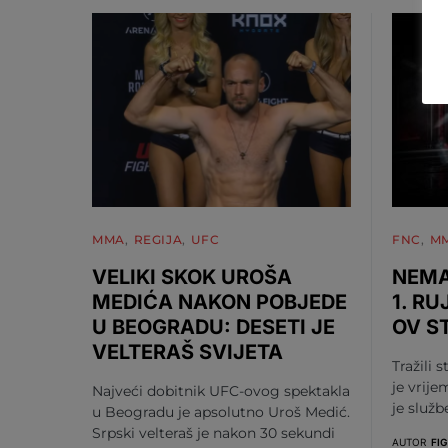
MMA
REGIJA
UFC
FNC
M
VELIKI SKOK UROŠA
NEMA
MEDIĆA NAKON POBJEDE
1. RU
U BEOGRADU: DESETI JE
OV S
VELTERAŠ SVIJETA
Tražili s
je vrije
Najveći dobitnik UFC-ovog spektakla
je služ
u Beogradu je apsolutno Uroš Medić.
Srpski velteraš je nakon 30 sekundi
AUTOR
FI