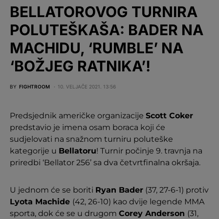
BELLATOROVOG TURNIRA
POLUTEŠKAŠA: BADER NA
MACHIDU, ‘RUMBLE’ NA
‘BOŽJEG RATNIKA’!
BY
FIGHTROOM
10. VELJAČE 2021. 13:56
Predsjednik američke organizacije
Scott Coker
predstavio je imena osam boraca koji će
sudjelovati na snažnom turniru poluteške
kategorije u
Bellatoru
! Turnir počinje 9. travnja na
priredbi ‘Bellator 256’ sa dva četvrtfinalna okršaja.
U jednom će se boriti
Ryan Bader
(37, 27-6-1) protiv
Lyota Machide
(42, 26-10) kao dvije legende MMA
sporta, dok će se u drugom
Corey Anderson
(31,