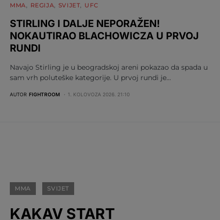
MMA
REGIJA
SVIJET
UFC
STIRLING I DALJE NEPORAŽEN!
NOKAUTIRAO BLACHOWICZA U PRVOJ
RUNDI
Navajo Stirling je u beogradskoj areni pokazao da spada u
sam vrh poluteške kategorije. U prvoj rundi je…
AUTOR
FIGHTROOM
1. KOLOVOZA 2026. 21:10
MMA
SVIJET
KAKAV START