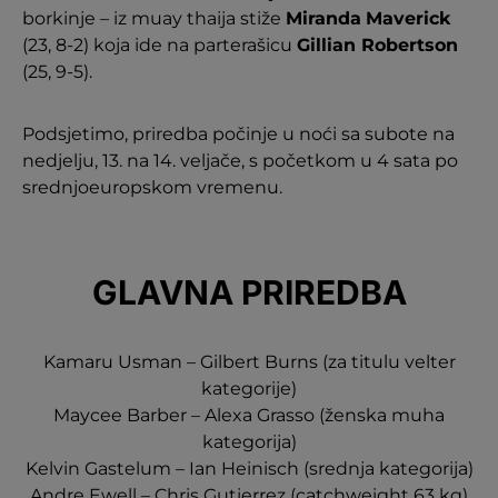
borkinje – iz muay thaija stiže
Miranda
Maverick
(23, 8-2) koja ide na parterašicu
Gillian Robertson
(25, 9-5).
Podsjetimo, priredba počinje u noći sa subote na
nedjelju, 13. na 14. veljače, s početkom u 4 sata po
srednjoeuropskom vremenu.
GLAVNA PRIREDBA
Kamaru Usman – Gilbert Burns (za titulu velter
kategorije)
Maycee Barber – Alexa Grasso (ženska muha
kategorija)
Kelvin Gastelum – Ian Heinisch (srednja kategorija)
Andre Ewell – Chris Gutierrez (catchweight 63 kg)