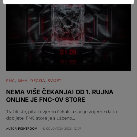
FNC
MMA
REGIJA
SVIJET
NEMA VIŠE ČEKANJA! OD 1. RUJNA
ONLINE JE FNC-OV STORE
Tražili ste, pitali i vjerno čekali, a sad je vrijeme da to i
dobijete: FNC store je službeno…
AUTOR
FIGHTROOM
4. KOLOVOZA 2026. 12:07