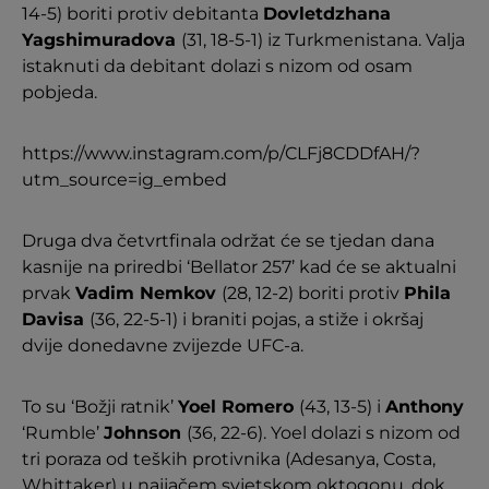
14-5) boriti protiv debitanta
Dovletdzhana
Yagshimuradova
(31, 18-5-1) iz Turkmenistana. Valja
istaknuti da debitant dolazi s nizom od osam
pobjeda.
https://www.instagram.com/p/CLFj8CDDfAH/?
utm_source=ig_embed
Druga dva četvrtfinala održat će se tjedan dana
kasnije na priredbi ‘Bellator 257’ kad će se aktualni
prvak
Vadim Nemkov
(28, 12-2) boriti protiv
Phila
Davisa
(36, 22-5-1) i braniti pojas, a stiže i okršaj
dvije donedavne zvijezde UFC-a.
To su ‘Božji ratnik’
Yoel Romero
(43, 13-5) i
Anthony
‘Rumble’
Johnson
(36, 22-6). Yoel dolazi s nizom od
tri poraza od teških protivnika (Adesanya, Costa,
Whittaker) u najjačem svjetskom oktogonu, dok