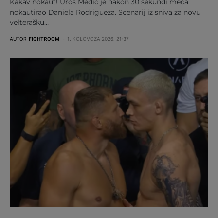
Kakav nokaut! Uroš Medić je nakon 30 sekundi meča
nokautirao Daniela Rodrigueza. Scenarij iz sniva za novu
velterašku…
AUTOR
FIGHTROOM
1. KOLOVOZA 2026. 21:37