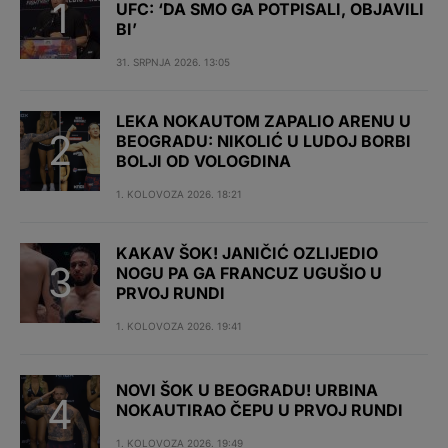
UFC: ‘DA SMO GA POTPISALI, OBJAVILI
BI’
31. SRPNJA 2026. 13:05
LEKA NOKAUTOM ZAPALIO ARENU U
BEOGRADU: NIKOLIĆ U LUDOJ BORBI
BOLJI OD VOLOGDINA
1. KOLOVOZA 2026. 18:21
KAKAV ŠOK! JANIČIĆ OZLIJEDIO
NOGU PA GA FRANCUZ UGUŠIO U
PRVOJ RUNDI
1. KOLOVOZA 2026. 19:41
NOVI ŠOK U BEOGRADU! URBINA
NOKAUTIRAO ČEPU U PRVOJ RUNDI
1. KOLOVOZA 2026. 19:49