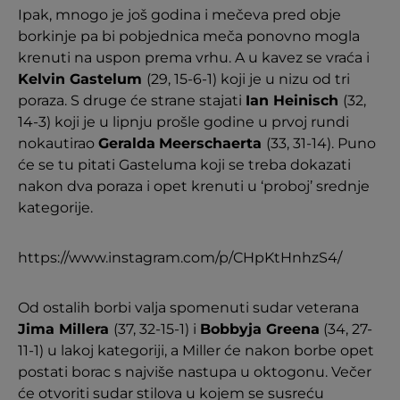
Ipak, mnogo je još godina i mečeva pred obje
borkinje pa bi pobjednica meča ponovno mogla
krenuti na uspon prema vrhu. A u kavez se vraća i
Kelvin Gastelum
(29, 15-6-1) koji je u nizu od tri
poraza. S druge će strane stajati
Ian Heinisch
(32,
14-3) koji je u lipnju prošle godine u prvoj rundi
nokautirao
Geralda
Meerschaerta
(33, 31-14). Puno
će se tu pitati Gasteluma koji se treba dokazati
nakon dva poraza i opet krenuti u ‘proboj’ srednje
kategorije.
https://www.instagram.com/p/CHpKtHnhzS4/
Od ostalih borbi valja spomenuti sudar veterana
Jima Millera
(37, 32-15-1) i
Bobbyja Greena
(34, 27-
11-1) u lakoj kategoriji, a Miller će nakon borbe opet
postati borac s najviše nastupa u oktogonu. Večer
će otvoriti sudar stilova u kojem se susreću