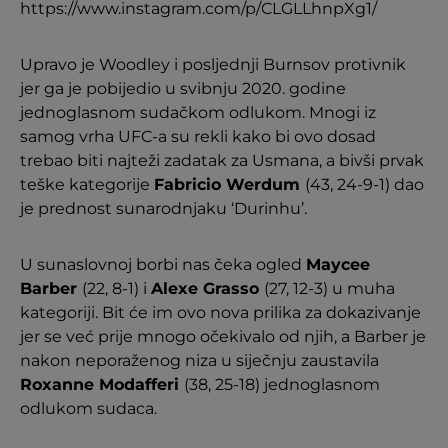
https://www.instagram.com/p/CLGLLhnpXg1/
Upravo je Woodley i posljednji Burnsov protivnik
jer ga je pobijedio u svibnju 2020. godine
jednoglasnom sudačkom odlukom. Mnogi iz
samog vrha UFC-a su rekli kako bi ovo dosad
trebao biti najteži zadatak za Usmana, a bivši prvak
teške kategorije
Fabricio Werdum
(43, 24-9-1) dao
je prednost sunarodnjaku ‘Durinhu’.
U sunaslovnoj borbi nas čeka ogled
Maycee
Barber
(22, 8-1) i
Alexe Grasso
(27, 12-3) u muha
kategoriji. Bit će im ovo nova prilika za dokazivanje
jer se već prije mnogo očekivalo od njih, a Barber je
nakon neporaženog niza u siječnju zaustavila
Roxanne Modafferi
(38, 25-18) jednoglasnom
odlukom sudaca.