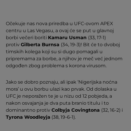
Očekuje nas nova priredba u UFC-ovom APEX
centru u Las Vegasu, a ovaj će se put u glavnoj
borbi večeri boriti
Kamaru Usman
(33, 17-1)
protiv
Gilberta Burnsa
(34, 19-3)! Bit će to dvoboj
timskih kolega koji su si dugo pomagali u
pripremama za borbe, a njihov je meč već jednom
odgođen zbog problema s korona virusom.
Jako se dobro poznaju, ali ipak ‘Nigerijska noćna
mora’ u ovu borbu ulazi kao prvak. Od dolaska u
UFC je neporažen te je u nizu od 12 pobjeda, a
nakon osvajanja je dva puta branio titulu i to
dominantno protiv
Colbyja Covingtona
(32, 16-2) i
Tyrona Woodleyja
(38, 19-6-1).