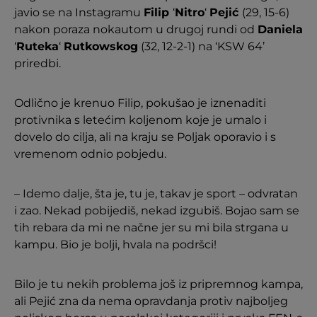
javio se na Instagramu
Filip
‘
Nitro
‘
Pejić
(29, 15-6)
nakon poraza nokautom u drugoj rundi od
Daniela
‘
Ruteka
‘
Rutkowskog
(32, 12-2-1) na ‘KSW 64’
priredbi.
Odlično je krenuo Filip, pokušao je iznenaditi
protivnika s letećim koljenom koje je umalo i
dovelo do cilja, ali na kraju se Poljak oporavio i s
vremenom odnio pobjedu.
– Idemo dalje, šta je, tu je, takav je sport – odvratan
i zao. Nekad pobijediš, nekad izgubiš. Bojao sam se
tih rebara da mi ne načne jer su mi bila strgana u
kampu. Bio je bolji, hvala na podršci!
Bilo je tu nekih problema još iz pripremnog kampa,
ali Pejić zna da nema opravdanja protiv najboljeg