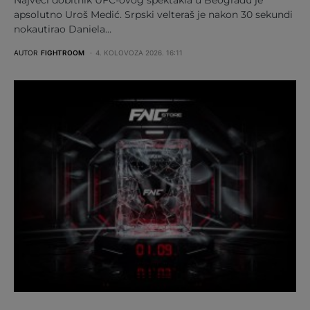
apsolutno Uroš Medić. Srpski velteraš je nakon 30 sekundi
nokautirao Daniela…
AUTOR
FIGHTROOM
4. KOLOVOZA 2026. 16:11