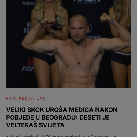
MMA
REGIJA
UFC
VELIKI SKOK UROŠA MEDIĆA NAKON
POBJEDE U BEOGRADU: DESETI JE
VELTERAŠ SVIJETA
Najveći dobitnik UFC-ovog spektakla u Beogradu je