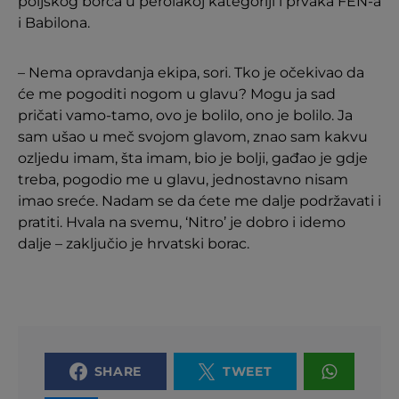
poljskog borca u perolakoj kategoriji i prvaka FEN-a
i Babilona.
– Nema opravdanja ekipa, sori. Tko je očekivao da
će me pogoditi nogom u glavu? Mogu ja sad
pričati vamo-tamo, ovo je bolilo, ono je bolilo. Ja
sam ušao u meč svojom glavom, znao sam kakvu
ozljedu imam, šta imam, bio je bolji, gađao je gdje
treba, pogodio me u glavu, jednostavno nisam
imao sreće. Nadam se da ćete me dalje podržavati i
pratiti. Hvala na svemu, ‘Nitro’ je dobro i idemo
dalje – zaključio je hrvatski borac.
SHARE
TWEET