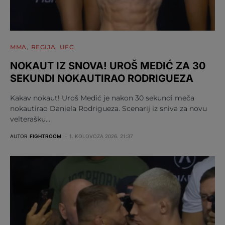
MMA
REGIJA
UFC
NOKAUT IZ SNOVA! UROŠ MEDIĆ ZA 30
SEKUNDI NOKAUTIRAO RODRIGUEZA
Kakav nokaut! Uroš Medić je nakon 30 sekundi meča
nokautirao Daniela Rodrigueza. Scenarij iz sniva za novu
velterašku…
AUTOR
FIGHTROOM
1. KOLOVOZA 2026. 21:37