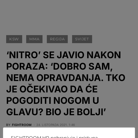
KSW
MMA
REGIJA
SVIJET
‘NITRO’ SE JAVIO NAKON
PORAZA: ‘DOBRO SAM,
NEMA OPRAVDANJA. TKO
JE OČEKIVAO DA ĆE
POGODITI NOGOM U
GLAVU? BIO JE BOLJI’
BY
FIGHTROOM
24. LISTOPADA 2021. 1:46
FIGHTROOM.HR pohranjuje i pristupa