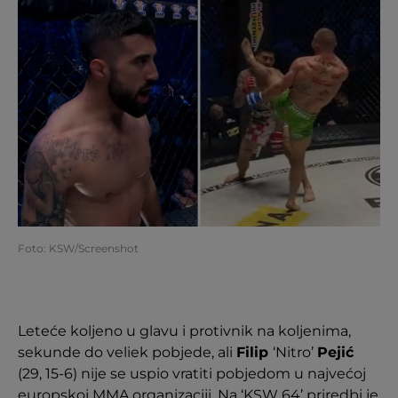
Foto: KSW/Screenshot
Leteće koljeno u glavu i protivnik na koljenima,
sekunde do veliek pobjede, ali
Filip
‘Nitro’
Pejić
(29, 15-6) nije se uspio vratiti pobjedom u najvećoj
europskoj MMA organizaciji. Na ‘KSW 64’ priredbi je