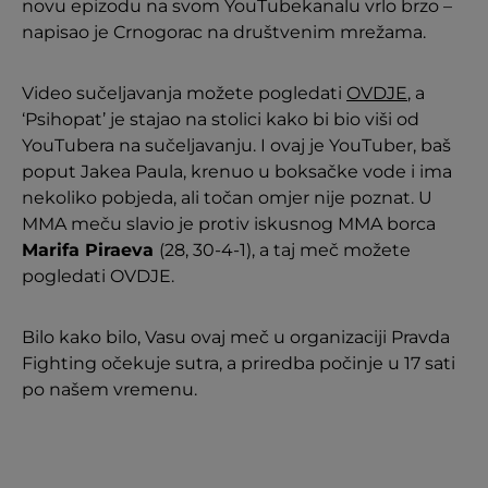
novu epizodu na svom YouTubekanalu vrlo brzo –
napisao je Crnogorac na društvenim mrežama.
Video sučeljavanja možete pogledati
OVDJE
, a
‘Psihopat’ je stajao na stolici kako bi bio viši od
YouTubera na sučeljavanju. I ovaj je YouTuber, baš
poput Jakea Paula, krenuo u boksačke vode i ima
nekoliko pobjeda, ali točan omjer nije poznat. U
MMA meču slavio je protiv iskusnog MMA borca
Marifa Piraeva
(28, 30-4-1), a taj meč možete
pogledati OVDJE.
Bilo kako bilo, Vasu ovaj meč u organizaciji Pravda
Fighting očekuje sutra, a priredba počinje u 17 sati
po našem vremenu.