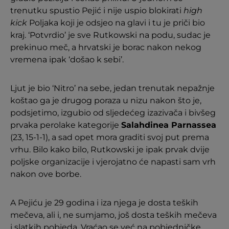
trenutku spustio Pejić i nije uspio blokirati
high
kick
Poljaka koji je odsjeo na glavi i tu je priči bio
kraj. ‘Potvrdio’ je sve Rutkowski na podu, sudac je
prekinuo meč, a hrvatski je borac nakon nekog
vremena ipak ‘došao k sebi’.
Ljut je bio ‘Nitro’ na sebe, jedan trenutak nepažnje
koštao ga je drugog poraza u nizu nakon što je,
podsjetimo, izgubio od sljedećeg izazivača i bivšeg
prvaka perolake kategorije
Salahdinea Parnassea
(23, 15-1-1), a sad opet mora graditi svoj put prema
vrhu. Bilo kako bilo, Rutkowski je ipak prvak dvije
poljske organizacije i vjerojatno će napasti sam vrh
nakon ove borbe.
A Pejiću je 29 godina i iza njega je dosta teških
mečeva, ali i, ne sumjamo, još dosta teških mečeva
i slatkih pobjeda. Vraćao se već na pobjedničke