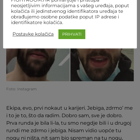
neosjetljivim informacijama s vašeg uređaja, poput
kolačića ili jedinstvenog identifikatora uređaja te
obrađujemo osobne podatke poput IP adrese i
identifikatore kolačića.
Postavke kolačića
PRIHVATI
Foto: Instagram
Ekipa, evo, prvi nokaut u karijeri. Jebiga, zdrmo’ me
i to je to, što da radim. Dobro sam, sve je dobro.
Prva runda je bila li-la, tu smo negdje bili i u drugoj
rundi me zdrmo i jebiga. Nisam vidio uopće tu
nogu ni ništa, nit sam bio spreman na tu nogu,