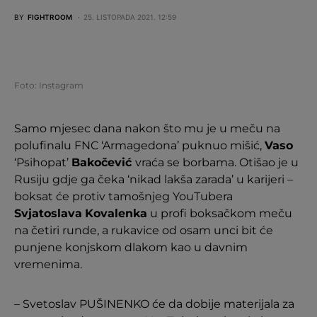
BY
FIGHTROOM
25. LISTOPADA 2021. 12:59
Foto: Instagram
Samo mjesec dana nakon što mu je u meču na
polufinalu FNC ‘Armagedona’ puknuo mišić,
Vaso
‘Psihopat’
Bakočević
vraća se borbama. Otišao je u
Rusiju gdje ga čeka ‘nikad lakša zarada’ u karijeri –
boksat će protiv tamošnjeg YouTubera
Svjatoslava
Kovalenka
u profi boksačkom meču
na četiri runde, a rukavice od osam unci bit će
punjene konjskom dlakom kao u davnim
vremenima.
– Svetoslav PUŠINENKO će da dobije materijala za