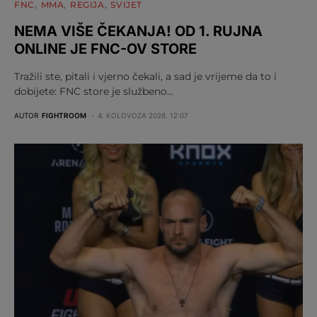
FNC
MMA
REGIJA
SVIJET
NEMA VIŠE ČEKANJA! OD 1. RUJNA
ONLINE JE FNC-OV STORE
Tražili ste, pitali i vjerno čekali, a sad je vrijeme da to i
dobijete: FNC store je službeno…
AUTOR
FIGHTROOM
4. KOLOVOZA 2026. 12:07