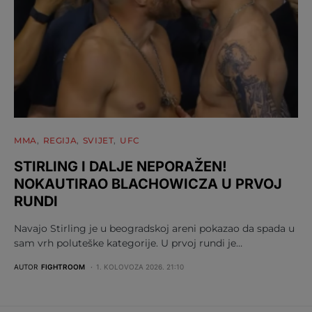
MMA
REGIJA
SVIJET
UFC
STIRLING I DALJE NEPORAŽEN!
NOKAUTIRAO BLACHOWICZA U PRVOJ
RUNDI
Navajo Stirling je u beogradskoj areni pokazao da spada u
sam vrh poluteške kategorije. U prvoj rundi je…
AUTOR
FIGHTROOM
1. KOLOVOZA 2026. 21:10