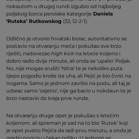
nokautom u drugoj rundi izgubio od najboljeg
poljskog borca perolake kategorije
Daniela
‘Ruteka’ Rutkowskog
(32, 12-2-1).
Odlično je otvorio hrvatski borac, autoritativno se
postavio na otvaranju meča i pokušao sve brzo
riješiti, nadovezao
high kick
na leteće koljeno i
dobro radio dvije minute, ali onda se ‘upalio’ Poljak.
No, nije mogao srušiti ‘Nitra’ te je nekoliko puta
lijepo pogodio kroše iza uha, ali Pejić je bio čvrst na
nogama. Samo je jednom završio na podu, ali taj je
udarac samo ‘osjetio’, nije ga bacio u nokdaun te je
brzo nastavio do kraja prve runde.
Na otvaranju druge opet je pokušao s letećim
koljenom, ali spreman je sad na to bio ‘Rutek’ koji
je opet pustio Pejića da radi prvu minutu, a onda je
gradio poziciju i čekao priliku. U jednom se