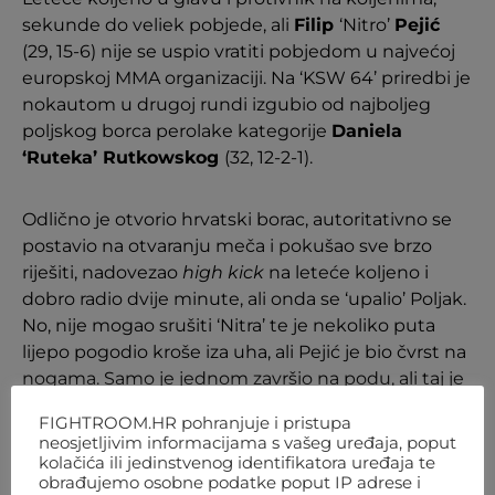
sekunde do veliek pobjede, ali
Filip
‘Nitro’
Pejić
(29, 15-6) nije se uspio vratiti pobjedom u najvećoj
europskoj MMA organizaciji. Na ‘KSW 64’ priredbi je
nokautom u drugoj rundi izgubio od najboljeg
poljskog borca perolake kategorije
Daniela
‘Ruteka’ Rutkowskog
(32, 12-2-1).
Odlično je otvorio hrvatski borac, autoritativno se
postavio na otvaranju meča i pokušao sve brzo
riješiti, nadovezao
high kick
na leteće koljeno i
dobro radio dvije minute, ali onda se ‘upalio’ Poljak.
No, nije mogao srušiti ‘Nitra’ te je nekoliko puta
lijepo pogodio kroše iza uha, ali Pejić je bio čvrst na
nogama. Samo je jednom završio na podu, ali taj je
udarac samo ‘osjetio’, nije ga bacio u nokdaun te je
FIGHTROOM.HR pohranjuje i pristupa
brzo nastavio do kraja prve runde.
neosjetljivim informacijama s vašeg uređaja, poput
kolačića ili jedinstvenog identifikatora uređaja te
obrađujemo osobne podatke poput IP adrese i
Na otvaranju druge opet je pokušao s letećim