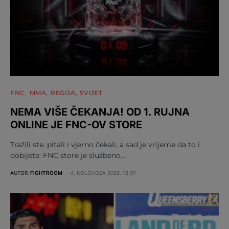
FNC
MMA
REGIJA
SVIJET
NEMA VIŠE ČEKANJA! OD 1. RUJNA
ONLINE JE FNC-OV STORE
Tražili ste, pitali i vjerno čekali, a sad je vrijeme da to i
dobijete: FNC store je službeno…
AUTOR
FIGHTROOM
4. KOLOVOZA 2026. 12:07