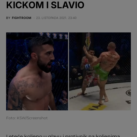
KICKOM I SLAVIO
BY
FIGHTROOM
23. LISTOPADA 2021. 23:40
Foto: KSW/Screenshot
Leteće koljeno u glavu i protivnik na koljenima,