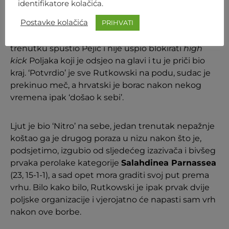
identifikatore kolačića.
koljenom, ali spreman je sad na to bio ‘Rutek’ koji
Postavke kolačića
PRIHVATI
je opet pustio Pejića da radi prvu minutu, a onda je
gradio poziciju i čekao priliku. U jednom se
trenutku spustio Pejić i nije uspio blokirati
high
kick
Poljaka koji je odsjeo na glavi i tu je priči bio
kraj. ‘Potvrdio’ je sve Rutkowski na podu, sudac je
prekinuo meč, a hrvatski je borac nakon nekog
vremena ipak ‘došao k sebi’.
Ljut je bio ‘Nitro’ na sebe, jedan trenutak nepažnje
koštao ga je drugog poraza u nizu nakon što je,
podsjetimo, izgubio od sljedećeg izazivača i bivšeg
prvaka perolake kategorije
Salahdinea Parnassea
(23, 15-1-1), a sad opet mora graditi svoj put prema
vrhu. Bilo kako bilo, Rutkowski je ipak prvak dvije
poljske organizacije i vjerojatno će napasti sam vrh
nakon ove borbe.