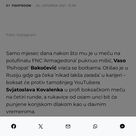
BY
FIGHTROOM
25. LISTOPADA 2021. 12:59
Foto: Instagram
Samo mjesec dana nakon što mu je u meču na
polufinalu FNC ‘Armagedona’ puknuo mišić,
Vaso
‘Psihopat’
Bakočević
vraća se borbama. Otišao je u
Rusiju gdje ga čeka ‘nikad lakša zarada’ u karijeri –
boksat će protiv tamošnjeg YouTubera
Svjatoslava
Kovalenka
u profi boksačkom meču
na četiri runde, a rukavice od osam unci bit će
punjene konjskom dlakom kao u davnim
vremenima.
– Svetoslav PUŠINENKO će da dobije materijala za
novu epizodu na svom YouTubekanalu vrlo brzo –