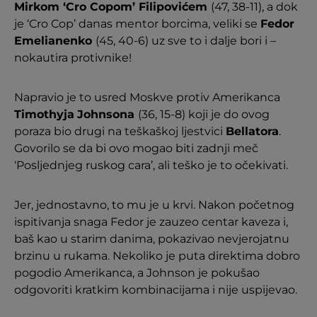
Mirkom ‘Cro Copom’ Filipovićem
(47, 38-11), a dok
je ‘Cro Cop’ danas mentor borcima, veliki se
Fedor
Emelianenko
(45, 40-6) uz sve to i dalje bori i –
nokautira protivnike!
Napravio je to usred Moskve protiv Amerikanca
Timothyja
Johnsona
(36, 15-8) koji je do ovog
poraza bio drugi na teškaškoj ljestvici
Bellatora
.
Govorilo se da bi ovo mogao biti zadnji meč
‘Posljednjeg ruskog cara’, ali teško je to očekivati.
Jer, jednostavno, to mu je u krvi. Nakon početnog
ispitivanja snaga Fedor je zauzeo centar kaveza i,
baš kao u starim danima, pokazivao nevjerojatnu
brzinu u rukama. Nekoliko je puta direktima dobro
pogodio Amerikanca, a Johnson je pokušao
odgovoriti kratkim kombinacijama i nije uspijevao.