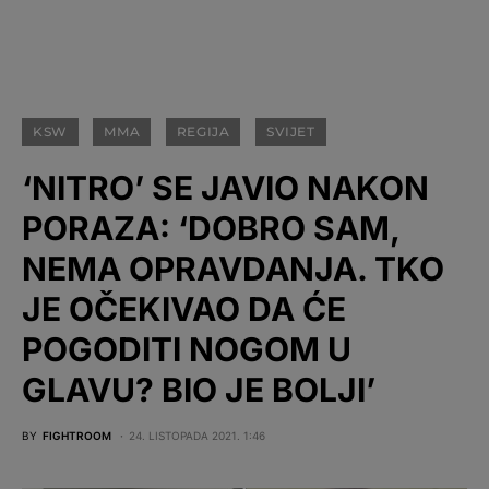
KSW
MMA
REGIJA
SVIJET
‘NITRO’ SE JAVIO NAKON
PORAZA: ‘DOBRO SAM,
NEMA OPRAVDANJA. TKO
JE OČEKIVAO DA ĆE
POGODITI NOGOM U
GLAVU? BIO JE BOLJI’
BY
FIGHTROOM
24. LISTOPADA 2021. 1:46