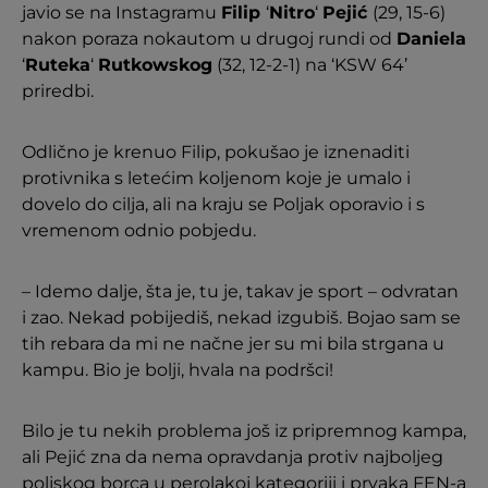
javio se na Instagramu
Filip
‘
Nitro
‘
Pejić
(29, 15-6)
nakon poraza nokautom u drugoj rundi od
Daniela
‘
Ruteka
‘
Rutkowskog
(32, 12-2-1) na ‘KSW 64’
priredbi.
Odlično je krenuo Filip, pokušao je iznenaditi
protivnika s letećim koljenom koje je umalo i
dovelo do cilja, ali na kraju se Poljak oporavio i s
vremenom odnio pobjedu.
– Idemo dalje, šta je, tu je, takav je sport – odvratan
i zao. Nekad pobijediš, nekad izgubiš. Bojao sam se
tih rebara da mi ne načne jer su mi bila strgana u
kampu. Bio je bolji, hvala na podršci!
Bilo je tu nekih problema još iz pripremnog kampa,
ali Pejić zna da nema opravdanja protiv najboljeg
poljskog borca u perolakoj kategoriji i prvaka FEN-a