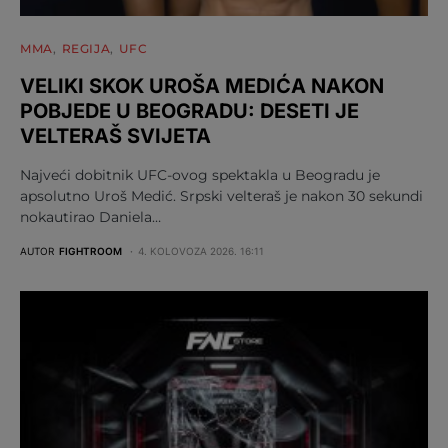
MMA
REGIJA
UFC
VELIKI SKOK UROŠA MEDIĆA NAKON
POBJEDE U BEOGRADU: DESETI JE
VELTERAŠ SVIJETA
Najveći dobitnik UFC-ovog spektakla u Beogradu je
apsolutno Uroš Medić. Srpski velteraš je nakon 30 sekundi
nokautirao Daniela…
AUTOR
FIGHTROOM
4. KOLOVOZA 2026. 16:11