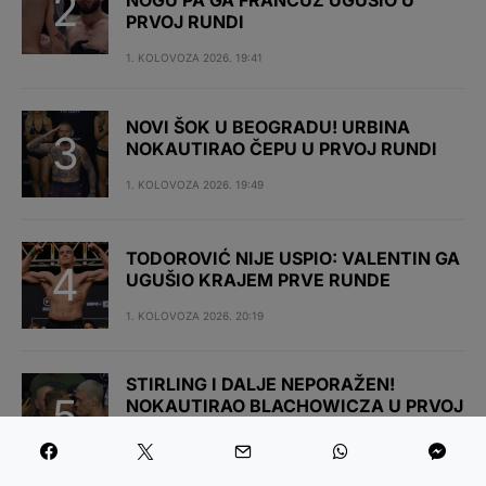
NOGU PA GA FRANCUZ UGUŠIO U
PRVOJ RUNDI
1. KOLOVOZA 2026. 19:41
NOVI ŠOK U BEOGRADU! URBINA
NOKAUTIRAO ČEPU U PRVOJ RUNDI
1. KOLOVOZA 2026. 19:49
TODOROVIĆ NIJE USPIO: VALENTIN GA
UGUŠIO KRAJEM PRVE RUNDE
1. KOLOVOZA 2026. 20:19
STIRLING I DALJE NEPORAŽEN!
NOKAUTIRAO BLACHOWICZA U PRVOJ
RUNDI
1. KOLOVOZA 2026. 21:10