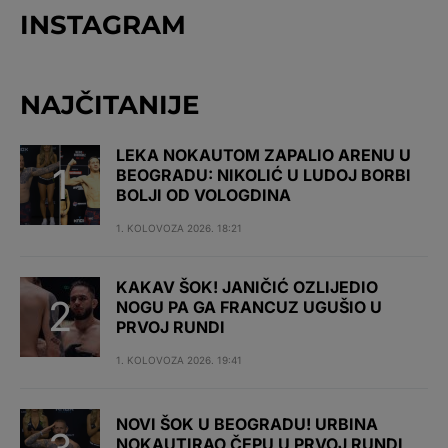
INSTAGRAM
NAJČITANIJE
LEKA NOKAUTOM ZAPALIO ARENU U
BEOGRADU: NIKOLIĆ U LUDOJ BORBI
BOLJI OD VOLOGDINA
1. KOLOVOZA 2026. 18:21
KAKAV ŠOK! JANIČIĆ OZLIJEDIO
NOGU PA GA FRANCUZ UGUŠIO U
PRVOJ RUNDI
1. KOLOVOZA 2026. 19:41
NOVI ŠOK U BEOGRADU! URBINA
NOKAUTIRAO ČEPU U PRVOJ RUNDI