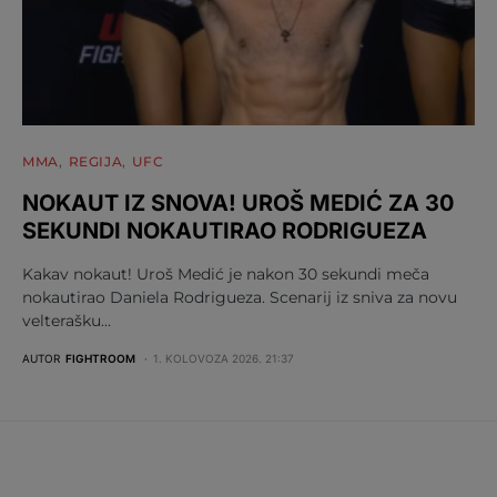
MMA
REGIJA
UFC
NOKAUT IZ SNOVA! UROŠ MEDIĆ ZA 30
SEKUNDI NOKAUTIRAO RODRIGUEZA
Kakav nokaut! Uroš Medić je nakon 30 sekundi meča
nokautirao Daniela Rodrigueza. Scenarij iz sniva za novu
velterašku…
AUTOR
FIGHTROOM
1. KOLOVOZA 2026. 21:37