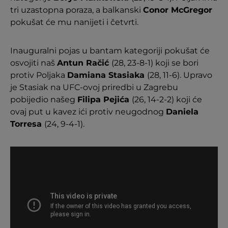
tri uzastopna poraza, a balkanski
Conor McGregor
pokušat će mu nanijeti i četvrti.
Inauguralni pojas u bantam kategoriji pokušat će
osvojiti naš
Antun Račić
(28, 23-8-1) koji se bori
protiv Poljaka
Damiana Stasiaka
(28, 11-6). Upravo
je Stasiak na UFC-ovoj priredbi u Zagrebu
pobijedio našeg
Filipa Pejića
(26, 14-2-2) koji će
ovaj put u kavez ići protiv neugodnog
Daniela
Torresa
(24, 9-4-1).