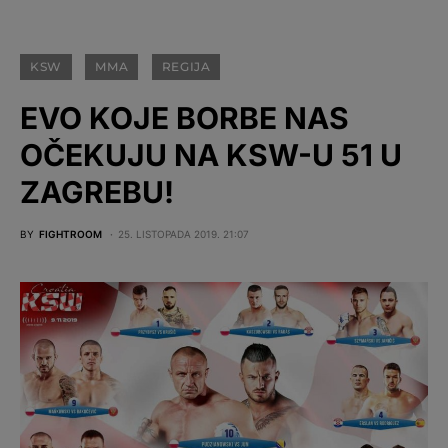
KSW
MMA
REGIJA
EVO KOJE BORBE NAS
OČEKUJU NA KSW-U 51 U
ZAGREBU!
BY
FIGHTROOM
25. LISTOPADA 2019. 21:07