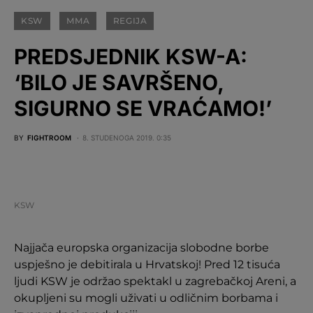
KSW
MMA
REGIJA
PREDSJEDNIK KSW-A:
‘BILO JE SAVRŠENO,
SIGURNO SE VRAĆAMO!’
BY
FIGHTROOM
8. STUDENOGA 2019. 0:35
KSW
Najjača europska organizacija slobodne borbe
uspješno je debitirala u Hrvatskoj! Pred 12 tisuća
ljudi KSW je održao spektakl u zagrebačkoj Areni, a
okupljeni su mogli uživati u odličnim borbama i