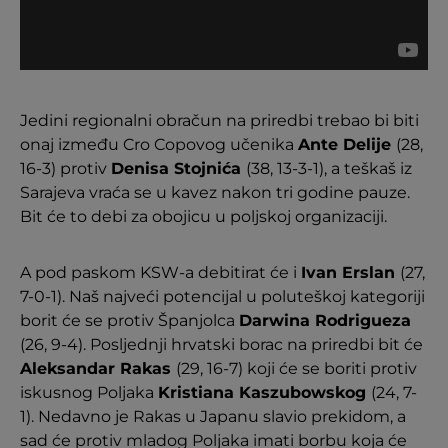
Jedini regionalni obračun na priredbi trebao bi biti
onaj između Cro Copovog učenika
Ante Delije
(28,
16-3) protiv
Denisa Stojnića
(38, 13-3-1), a teškaš iz
Sarajeva vraća se u kavez nakon tri godine pauze.
Bit će to debi za obojicu u poljskoj organizaciji.
A pod paskom KSW-a debitirat će i
Ivan Erslan
(27,
7-0-1). Naš najveći potencijal u poluteškoj kategoriji
borit će se protiv Španjolca
Darwina Rodrigueza
(26, 9-4). Posljednji hrvatski borac na priredbi bit će
Aleksandar Rakas
(29, 16-7) koji će se boriti protiv
iskusnog Poljaka
Kristiana Kaszubowskog
(24, 7-
1). Nedavno je Rakas u Japanu slavio prekidom, a
sad će protiv mladog Poljaka imati borbu koja će