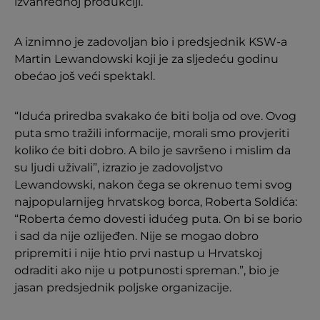
izvanrednoj produkciji.
A iznimno je zadovoljan bio i predsjednik KSW-a
Martin Lewandowski koji je za sljedeću godinu
obećao još veći spektakl.
“Iduća priredba svakako će biti bolja od ove. Ovog
puta smo tražili informacije, morali smo provjeriti
koliko će biti dobro. A bilo je savršeno i mislim da
su ljudi uživali”, izrazio je zadovoljstvo
Lewandowski, nakon čega se okrenuo temi svog
najpopularnijeg hrvatskog borca, Roberta Soldića:
“Roberta ćemo dovesti idućeg puta. On bi se borio
i sad da nije ozlijeđen. Nije se mogao dobro
pripremiti i nije htio prvi nastup u Hrvatskoj
odraditi ako nije u potpunosti spreman.”, bio je
jasan predsjednik poljske organizacije.