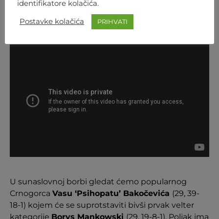
identifikatore kolačića.
najjači čovjek na svijetu i legenda poljske
Postavke kolačića
PRIHVATI
organizacije.
U sunaslovnoj borbi gledat ćemo popularnog
Crnogorca
Vasu ‘Psihopatu’ Bakočevića
(29, 39-
18-1) kojem će se suprotstaviti bivši prvak velter
kategorije
Borys Mankowski
(29, 19-8-1). Poljak ima