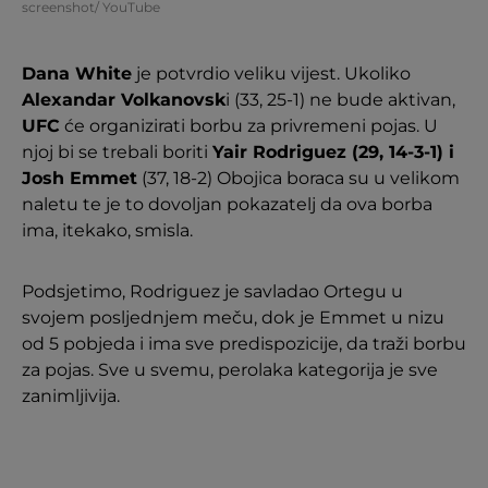
screenshot/ YouTube
Dana White
je potvrdio veliku vijest. Ukoliko
Alexandar Volkanovsk
i (33, 25-1) ne bude aktivan,
UFC
će organizirati borbu za privremeni pojas. U
njoj bi se trebali boriti
Yair Rodriguez (29, 14-3-1) i
Josh Emmet
(37, 18-2) Obojica boraca su u velikom
naletu te je to dovoljan pokazatelj da ova borba
ima, itekako, smisla.
Podsjetimo, Rodriguez je savladao Ortegu u
svojem posljednjem meču, dok je Emmet u nizu
od 5 pobjeda i ima sve predispozicije, da traži borbu
za pojas. Sve u svemu, perolaka kategorija je sve
zanimljivija.