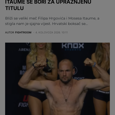
ITAUME SE BORI ZA UPRAŽNJENU
TITULU
Bliži se veliki meč Filipa Hrgovića i Mosesa Itaume, a
stigla nam je sjajna vijest. Hrvatski boksač se…
AUTOR
FIGHTROOM
4. KOLOVOZA 2026. 10:11