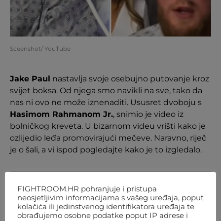
Sceenshot/ YouTube
Jake Paul
nastavlja svoje osebujno putovanje kroz
svijet boksa. Od njega smo navikli na sve, tako da
nas ni ovo ne može iznenaditi. Ususret dvoboju s
Hasimom Rahmanom Jr.
, snimio je video iz
bolničkog kreveta. U bizarnom videu vrišti kako je
ozlijedio leđa promovirajući mečeve. Naravno, riječ
je o šali, a vi ispod pogledajte kako je to izgledalo.
FIGHTROOM.HR pohranjuje i pristupa
neosjetljivim informacijama s vašeg uređaja, poput
kolačića ili jedinstvenog identifikatora uređaja te
obrađujemo osobne podatke poput IP adrese i