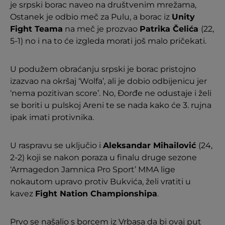
je srpski borac naveo na društvenim mrežama,
Ostanek je odbio meč za Pulu, a borac iz
Unity
Fight Teama
na meč je prozvao
Patrika Čelića
(22,
5-1) no i na to će izgleda morati još malo pričekati.
U podužem obraćanju srpski je borac pristojno
izazvao na okršaj ‘Wolfa’, ali je dobio odbijenicu jer
‘nema pozitivan score’. No, Đorđe ne odustaje i želi
se boriti u pulskoj Areni te se nada kako će 3. rujna
ipak imati protivnika.
U raspravu se uključio i
Aleksandar Mihailović
(24,
2-2) koji se nakon poraza u finalu druge sezone
‘Armagedon Jamnica Pro Sport’ MMA lige
nokautom upravo protiv Bukvića, želi vratiti u
kavez
Fight Nation Championshipa
.
Prvo se našalio s borcem iz Vrbasa da bi ovaj put