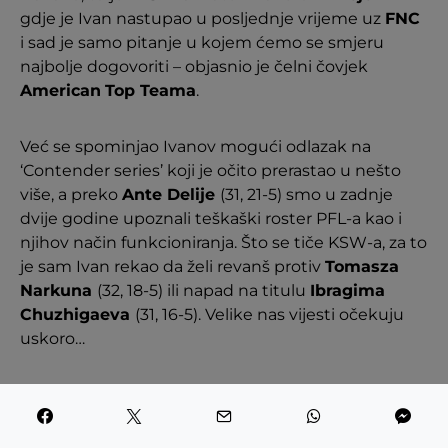
gdje je Ivan nastupao u posljednje vrijeme uz
FNC
i sad je samo pitanje u kojem ćemo se smjeru
najbolje dogovoriti – objasnio je čelni čovjek
American
Top Teama
.
Već se spominjao Ivanov mogući odlazak na
‘Contender series’ koji je očito prerastao u nešto
više, a preko
Ante Delije
(31, 21-5) smo u zadnje
dvije godine upoznali teškaški roster PFL-a kao i
njihov način funkcioniranja. Što se tiče KSW-a, za to
je sam Ivan rekao da želi revanš protiv
Tomasza
Narkuna
(32, 18-5) ili napad na titulu
Ibragima
Chuzhigaeva
(31, 16-5). Velike nas vijesti očekuju
uskoro…