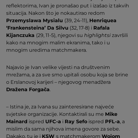
reflektorima, Ivan je pronašao put i izašao iz takvih
situacija. Nakon što je nokautirao redom
Przemyslawa Mysialu
(39, 24-11),
Henriquea
‘Frankensteina’ Da Silvu
(32, 17-8) i
Rafala
Kijanczuka
(29, 11-5), njegovi su
highlightsi
završili
kako na mnogim malim ekranima, tako i u
mnogim uredima matchmakera.
Najavio je Ivan velike vijesti na društvenim
mrežama, a za sve smo upitali osobu koja se brine
o Erslanovoj karijeri – njegovog menadžera
Dražena Forgača
.
– Istina je, za Ivana su zainteresirane najveće
svjetske organizacije. Kontaktirali su me
Mike
Mainard
ispred
UFC-a
i
Ray Sefo
ispred
PFL-a
, a
mislim da sama njihova imena govore za sebe.
Dakako, tu je i
KSW
s matchmakerom
Wojom