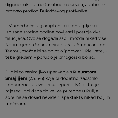
dignuo ruke u međusobnom okršaju, a zatim je
prozvao prošlog Bukvićevog protivnika.
– Momci hoće u gladijatorsku arenu gdje su
ispisane stotine godina povijesti i postoje dva
tisućljeća. Ovo se događa sad i možda nikad više.
No, ima jedna Spartančina stara u American Top
Teamu, možda bi se on htio ‘porokati’. Pleurate, u
tebe gledam – poručio je crnogorski borac.
Bilo bi to zanimljivo uparivanje s
Pleuratom
Smajlijem
(33, 3-3) koje bi dodatno ‘zaoštrilo’
konkurenciju u velter kategoriji FNC-a. Još je
mjesec i pol dana do velike priredbe u Puli, a
sprema se dosad neviđeni spektakl s nikad boljim
mečevima.