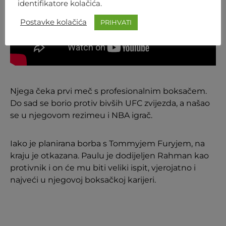
identifikatore kolačića.
Postavke kolačića
PRIHVATI
Njega čeka prvi meč s profesionalnim boksačem.
Do sad se borio protiv bivših UFC zvijezda, a našao
se u njegovom rezimeu i NBA igrač.
Iako je planirana borba s Tommyjem Furyjem, na
kraju je otkazana. Paulu je dodijeljen Rahman kao
protivnik i on će mu biti veliki ispit, vjerojatno i
najveći u njegovoj boksačkoj karijeri.