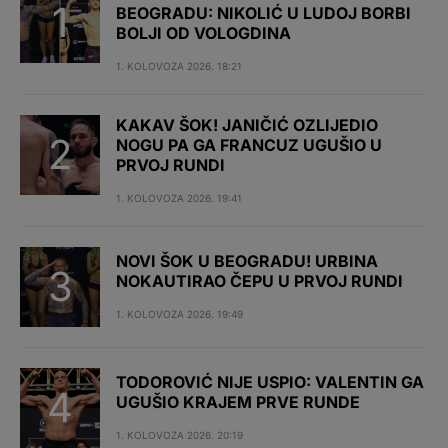
BEOGRADU: NIKOLIĆ U LUDOJ BORBI
BOLJI OD VOLOGDINA
1. KOLOVOZA 2026. 18:21
KAKAV ŠOK! JANIČIĆ OZLIJEDIO
NOGU PA GA FRANCUZ UGUŠIO U
PRVOJ RUNDI
1. KOLOVOZA 2026. 19:41
NOVI ŠOK U BEOGRADU! URBINA
NOKAUTIRAO ČEPU U PRVOJ RUNDI
1. KOLOVOZA 2026. 19:49
TODOROVIĆ NIJE USPIO: VALENTIN GA
UGUŠIO KRAJEM PRVE RUNDE
1. KOLOVOZA 2026. 20:19