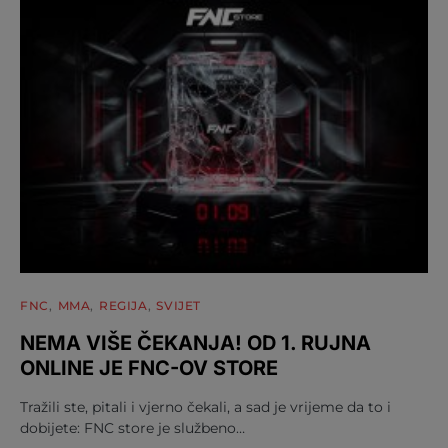
FNC
MMA
REGIJA
SVIJET
NEMA VIŠE ČEKANJA! OD 1. RUJNA
ONLINE JE FNC-OV STORE
Tražili ste, pitali i vjerno čekali, a sad je vrijeme da to i
dobijete: FNC store je službeno…