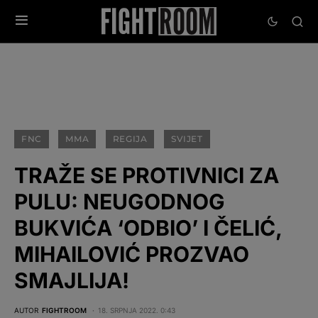
FNC
MMA
REGIJA
SVIJET
TRAŽE SE PROTIVNICI ZA
PULU: NEUGODNOG
BUKVIĆA ‘ODBIO’ I ČELIĆ,
MIHAILOVIĆ PROZVAO
SMAJLIJA!
AUTOR
FIGHTROOM
18. SRPNJA 2022. 0:43