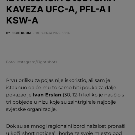
KAVEZA UFC-A, PFL-A I
KSW-A
BY
FIGHTROOM
19. SRPNJA 2022. 18:14
Foto: Instagram/Fight shots
Prvu priliku za pojas nije iskoristio, ali sam je
istaknuo da će mu to samo biti pouka za dalje. I
pokazao je
Ivan Erslan
(30, 12-1) koliko je naučio s
tri pobjede u nizu koje su zaintrigirale najbolje
svjetske organizacije.
Dok su se mnogi regionalni borci nažalost pronašli
u koži ‘short noticea’ i borbe za svoje mjesto pod