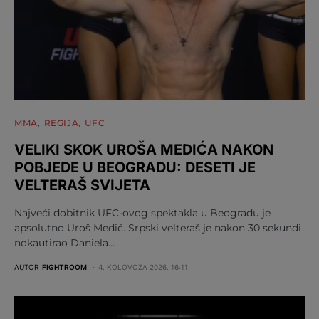
MMA
REGIJA
UFC
VELIKI SKOK UROŠA MEDIĆA NAKON
POBJEDE U BEOGRADU: DESETI JE
VELTERAŠ SVIJETA
Najveći dobitnik UFC-ovog spektakla u Beogradu je
apsolutno Uroš Medić. Srpski velteraš je nakon 30 sekundi
nokautirao Daniela…
AUTOR
FIGHTROOM
4. KOLOVOZA 2026. 16:11