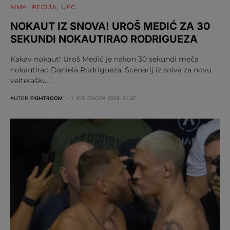
MMA
REGIJA
UFC
NOKAUT IZ SNOVA! UROŠ MEDIĆ ZA 30
SEKUNDI NOKAUTIRAO RODRIGUEZA
Kakav nokaut! Uroš Medić je nakon 30 sekundi meča
nokautirao Daniela Rodrigueza. Scenarij iz sniva za novu
velterašku…
AUTOR
FIGHTROOM
1. KOLOVOZA 2026. 21:37