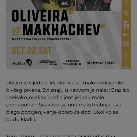
Dojam je sljedeći, kladionice su malo podcijenile
bivšeg prvaka. Svi znaju u kakvom je naleti Brazilac,
i nekako, ovakav koeficijent je ipak malo
prenapuhan. Svakako, za one malo hrabrije, ovo
blago podcjenjivanje dobro će doći, ukoliko se
budu kladili.
Sve u svemu, čeka nas zaista pravi sudar, dva