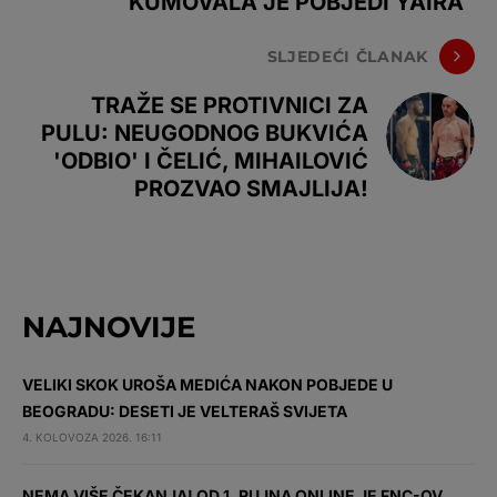
KUMOVALA JE POBJEDI YAIRA
SLJEDEĆI ČLANAK
TRAŽE SE PROTIVNICI ZA
PULU: NEUGODNOG BUKVIĆA
'ODBIO' I ČELIĆ, MIHAILOVIĆ
PROZVAO SMAJLIJA!
NAJNOVIJE
VELIKI SKOK UROŠA MEDIĆA NAKON POBJEDE U
BEOGRADU: DESETI JE VELTERAŠ SVIJETA
4. KOLOVOZA 2026. 16:11
NEMA VIŠE ČEKANJA! OD 1. RUJNA ONLINE JE FNC-OV