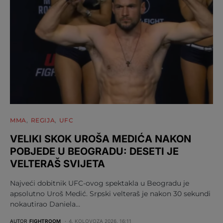
MMA
REGIJA
UFC
VELIKI SKOK UROŠA MEDIĆA NAKON
POBJEDE U BEOGRADU: DESETI JE
VELTERAŠ SVIJETA
Najveći dobitnik UFC-ovog spektakla u Beogradu je
apsolutno Uroš Medić. Srpski velteraš je nakon 30 sekundi
nokautirao Daniela…
AUTOR
FIGHTROOM
4. KOLOVOZA 2026. 16:11