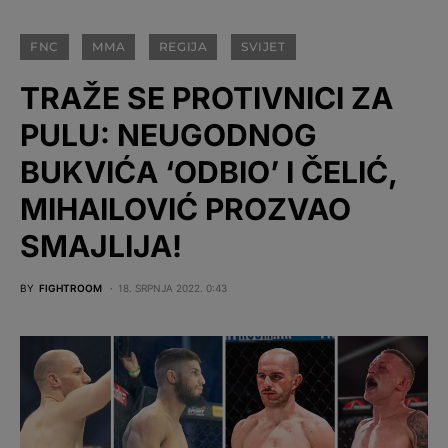
FNC
MMA
REGIJA
SVIJET
TRAŽE SE PROTIVNICI ZA
PULU: NEUGODNOG
BUKVIĆA ‘ODBIO’ I ČELIĆ,
MIHAILOVIĆ PROZVAO
SMAJLIJA!
BY
FIGHTROOM
18. SRPNJA 2022. 0:43