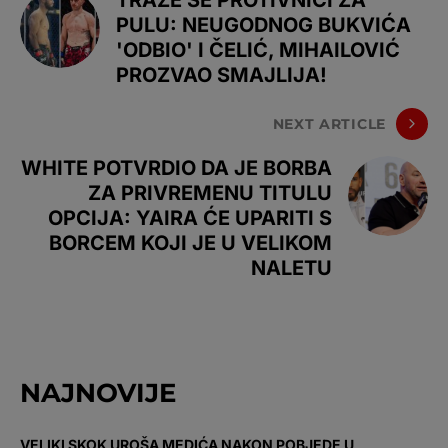
TRAŽE SE PROTIVNICI ZA
PULU: NEUGODNOG BUKVIĆA
'ODBIO' I ČELIĆ, MIHAILOVIĆ
PROZVAO SMAJLIJA!
NEXT ARTICLE
WHITE POTVRDIO DA JE BORBA
ZA PRIVREMENU TITULU
OPCIJA: YAIRA ĆE UPARITI S
BORCEM KOJI JE U VELIKOM
NALETU
NAJNOVIJE
VELIKI SKOK UROŠA MEDIĆA NAKON POBJEDE U