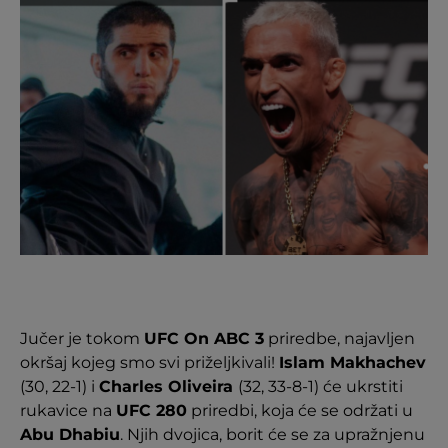
Jučer je tokom
UFC On ABC 3
priredbe, najavljen
okršaj kojeg smo svi priželjkivali!
Islam Makhachev
(30, 22-1) i
Charles Oliveira
(32, 33-8-1) će ukrstiti
rukavice na
UFC 280
priredbi, koja će se održati u
Abu Dhabiu
. Njih dvojica, borit će se za upražnjenu