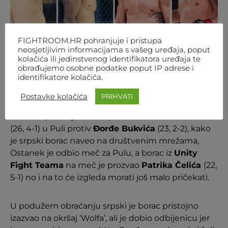
FIGHTROOM.HR pohranjuje i pristupa
neosjetljivim informacijama s vašeg uređaja, poput
kolačića ili jedinstvenog identifikatora uređaja te
obrađujemo osobne podatke poput IP adrese i
identifikatore kolačića.
Foto: Marko Andrijašević
Postavke kolačića
PRIHVATI
Iako se spominjao veliki povratak
Marko Ostanek
(26, 4-1) u Puli protiv
Đorđe Bukvića
(23, 2-2), kako
je srpski borac naveo na društvenim mrežama,
Ostanek je odbio meč za Pulu, a borac iz
Unity
Fight Teama
na meč je prozvao
Patrika Čelića
(22,
5-1) no i na to će izgleda morati još malo pričekati.
U podužem obraćanju srpski je borac pristojno
izazvao na okršaj ‘Wolfa’, ali je dobio odbijenicu jer