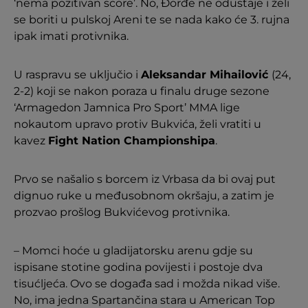
‘nema pozitivan score’. No, Đorđe ne odustaje i želi
se boriti u pulskoj Areni te se nada kako će 3. rujna
ipak imati protivnika.
U raspravu se uključio i
Aleksandar Mihailović
(24,
2-2) koji se nakon poraza u finalu druge sezone
‘Armagedon Jamnica Pro Sport’ MMA lige
nokautom upravo protiv Bukvića, želi vratiti u
kavez
Fight Nation Championshipa
.
Prvo se našalio s borcem iz Vrbasa da bi ovaj put
dignuo ruke u međusobnom okršaju, a zatim je
prozvao prošlog Bukvićevog protivnika.
– Momci hoće u gladijatorsku arenu gdje su
ispisane stotine godina povijesti i postoje dva
tisućljeća. Ovo se događa sad i možda nikad više.
No, ima jedna Spartančina stara u American Top