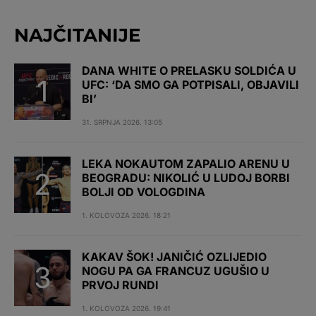
NAJČITANIJE
DANA WHITE O PRELASKU SOLDIĆA U
UFC: ‘DA SMO GA POTPISALI, OBJAVILI
BI’
31. SRPNJA 2026. 13:05
LEKA NOKAUTOM ZAPALIO ARENU U
BEOGRADU: NIKOLIĆ U LUDOJ BORBI
BOLJI OD VOLOGDINA
1. KOLOVOZA 2026. 18:21
KAKAV ŠOK! JANIČIĆ OZLIJEDIO
NOGU PA GA FRANCUZ UGUŠIO U
PRVOJ RUNDI
1. KOLOVOZA 2026. 19:41