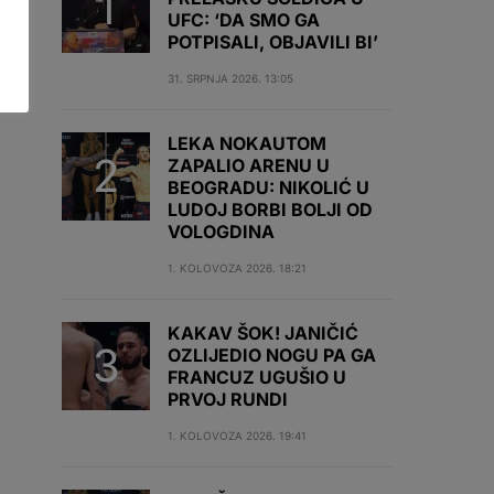
UFC: ‘DA SMO GA
POTPISALI, OBJAVILI BI’
31. SRPNJA 2026. 13:05
LEKA NOKAUTOM
ZAPALIO ARENU U
BEOGRADU: NIKOLIĆ U
LUDOJ BORBI BOLJI OD
VOLOGDINA
1. KOLOVOZA 2026. 18:21
KAKAV ŠOK! JANIČIĆ
OZLIJEDIO NOGU PA GA
FRANCUZ UGUŠIO U
PRVOJ RUNDI
1. KOLOVOZA 2026. 19:41