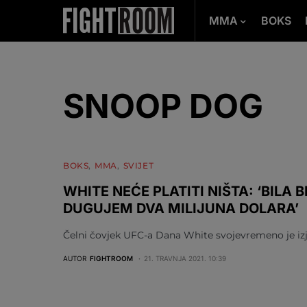
MMA
BOKS
SNOOP DOG
BOKS
MMA
SVIJET
WHITE NEĆE PLATITI NIŠTA: ‘BILA 
DUGUJEM DVA MILIJUNA DOLARA’
Čelni čovjek UFC-a Dana White svojevremeno je izja
AUTOR
FIGHTROOM
21. TRAVNJA 2021. 10:39