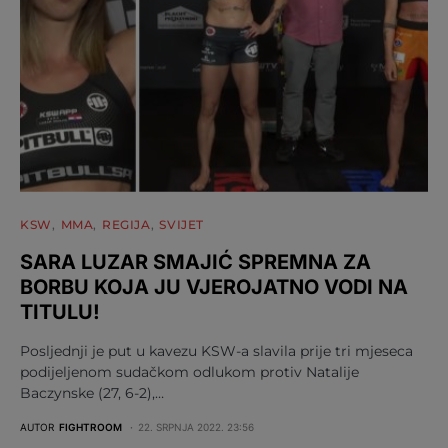
KSW
MMA
REGIJA
SVIJET
SARA LUZAR SMAJIĆ SPREMNA ZA
BORBU KOJA JU VJEROJATNO VODI NA
TITULU!
Posljednji je put u kavezu KSW-a slavila prije tri mjeseca
podijeljenom sudačkom odlukom protiv Natalije
Baczynske (27, 6-2),…
AUTOR
FIGHTROOM
22. SRPNJA 2022. 23:56