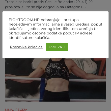
Trebala se boriti protiv Cecilie Bolander (29, 4-1) 29.
prosinca, ali to se nije dogodilo na Oktagon 65…
AUTOR
FIGHTROOM
8. SIJEČNJA 2025. 22:20
FIGHTROOM.HR pohranjuje i pristupa
neosjetljivim informacijama s vašeg uređaja, poput
kolačića ili jedinstvenog identifikatora uređaja te
obrađujemo osobne podatke poput IP adrese i
identifikatore kolačića.
Postavke kolačića
PRIHVATI
MMA
REGIJA