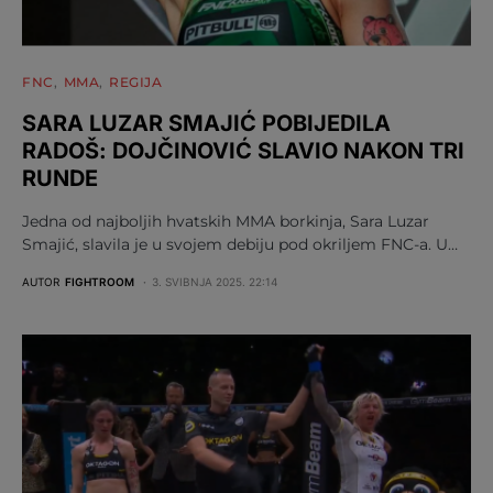
FNC
MMA
REGIJA
SARA LUZAR SMAJIĆ POBIJEDILA
RADOŠ: DOJČINOVIĆ SLAVIO NAKON TRI
RUNDE
Jedna od najboljih hvatskih MMA borkinja, Sara Luzar
Smajić, slavila je u svojem debiju pod okriljem FNC-a. U…
AUTOR
FIGHTROOM
3. SVIBNJA 2025. 22:14