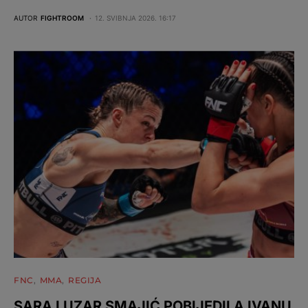
AUTOR
FIGHTROOM
12. SVIBNJA 2026. 16:17
FNC
MMA
REGIJA
SARA LUZAR SMAJIĆ POBIJEDILA IVANU