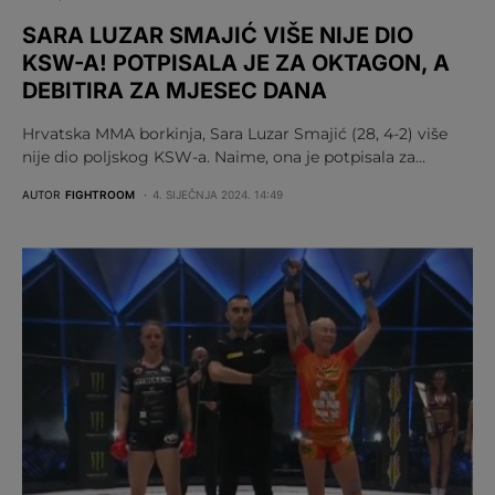
SARA LUZAR SMAJIĆ VIŠE NIJE DIO
KSW-A! POTPISALA JE ZA OKTAGON, A
DEBITIRA ZA MJESEC DANA
Hrvatska MMA borkinja, Sara Luzar Smajić (28, 4-2) više
nije dio poljskog KSW-a. Naime, ona je potpisala za…
AUTOR
FIGHTROOM
4. SIJEČNJA 2024. 14:49