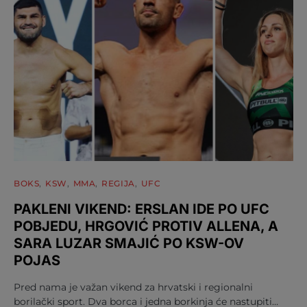
BOKS
KSW
MMA
REGIJA
UFC
PAKLENI VIKEND: ERSLAN IDE PO UFC
POBJEDU, HRGOVIĆ PROTIV ALLENA, A
SARA LUZAR SMAJIĆ PO KSW-OV
POJAS
Pred nama je važan vikend za hrvatski i regionalni
borilački sport. Dva borca i jedna borkinja će nastupiti…