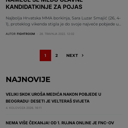
KANDIDATKINJE ZA POJAS
Najbolja Hrvatska MMA borkinja, Sara Luzar Smajić (26, 4-
1), proteklog vikenda stigla je do svoje najveće pobjede u…
AUTOR
FIGHTROOM
28. TRAVNJA 2022. 12:02
1
2
NEXT
NAJNOVIJE
VELIKI SKOK UROŠA MEDIĆA NAKON POBJEDE U
BEOGRADU: DESETI JE VELTERAŠ SVIJETA
4. KOLOVOZA 2026. 16:11
NEMA VIŠE ČEKANJA! OD 1. RUJNA ONLINE JE FNC-OV