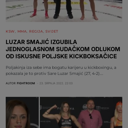
KSW
MMA
REGIJA
SVIJET
LUZAR SMAJIĆ IZGUBILA
JEDNOGLASNOM SUDAČKOM ODLUKOM
OD ISKUSNE POLJSKE KICKBOKSAČICE
Poljakinja iza sebe ima bogatu karijeru u kickboxingu, a
pokazala je to protiv Sare Luzar Smajić (27, 4-2).…
AUTOR
FIGHTROOM
23. SRPNJA 2022. 22:03