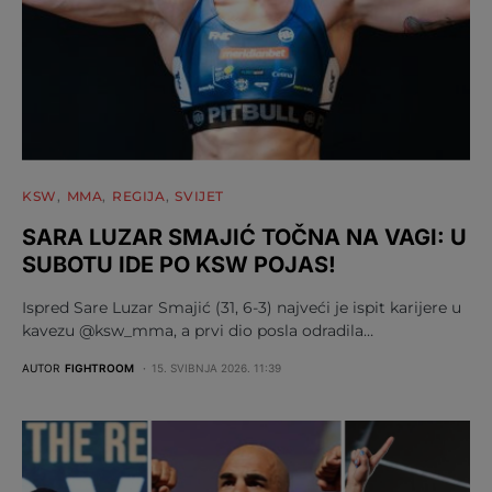
KSW
MMA
REGIJA
SVIJET
SARA LUZAR SMAJIĆ TOČNA NA VAGI: U
SUBOTU IDE PO KSW POJAS!
Ispred Sare Luzar Smajić (31, 6-3) najveći je ispit karijere u
kavezu @ksw_mma, a prvi dio posla odradila…
AUTOR
FIGHTROOM
15. SVIBNJA 2026. 11:39