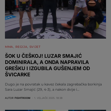
MMA
REGIJA
SVIJET
ŠOK U ČEŠKOJ! LUZAR SMAJIĆ
DOMINIRALA, A ONDA NAPRAVILA
GREŠKU I IZGUBILA GUŠENJEM OD
ŠVICARKE
Dugo je na povratak u kavez čekala zagrebačka borkinja
Sara Luzar Smajić (29, 4-3), a nakon dvije i…
AUTOR
FIGHTROOM
1. VELJAČE 2025. 18:38