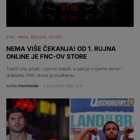
FNC
MMA
REGIJA
SVIJET
NEMA VIŠE ČEKANJA! OD 1. RUJNA
ONLINE JE FNC-OV STORE
Tražili ste, pitali i vjerno čekali, a sad je vrijeme da to i
dobijete: FNC store je službeno…
AUTOR
FIGHTROOM
4. KOLOVOZA 2026. 12:07