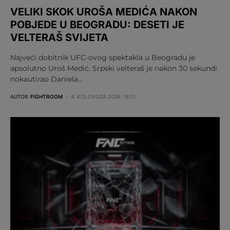
VELIKI SKOK UROŠA MEDIĆA NAKON
POBJEDE U BEOGRADU: DESETI JE
VELTERAŠ SVIJETA
Najveći dobitnik UFC-ovog spektakla u Beogradu je
apsolutno Uroš Medić. Srpski velteraš je nakon 30 sekundi
nokautirao Daniela…
AUTOR
FIGHTROOM
4. KOLOVOZA 2026. 16:11