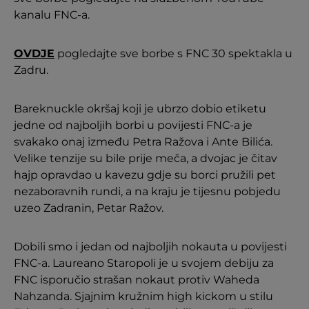
kanalu FNC-a.
OVDJE
pogledajte sve borbe s FNC 30 spektakla u
Zadru.
Bareknuckle okršaj koji je ubrzo dobio etiketu
jedne od najboljih borbi u povijesti FNC-a je
svakako onaj između Petra Ražova i Ante Bilića.
Velike tenzije su bile prije meča, a dvojac je čitav
hajp opravdao u kavezu gdje su borci pružili pet
nezaboravnih rundi, a na kraju je tijesnu pobjedu
uzeo Zadranin, Petar Ražov.
Dobili smo i jedan od najboljih nokauta u povijesti
FNC-a. Laureano Staropoli je u svojem debiju za
FNC isporučio strašan nokaut protiv Waheda
Nahzanda. Sjajnim kružnim high kickom u stilu