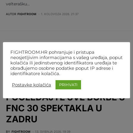
velterašku…
AUTOR
FIGHTROOM
1. KOLOVOZA 2026. 21:37
FIGHTROOM.HR pohranjuje i pristupa
neosjetljivim informacijama s vašeg uređaja, poput
kolačića ili jedinstvenog identifikatora uređaja te
obrađujemo osobne podatke poput IP adrese i
FNC
MMA
REGIJA
identifikatore kolačića.
SVE NA JEDNOM MJESTU:
Postavke kolačića
PRIHVATI
POGLEDAJTE SVE BORBE S
FNC 30 SPEKTAKLA U
ZADRU
BY
FIGHTROOM
13. SVIBNJA 2026. 19:39