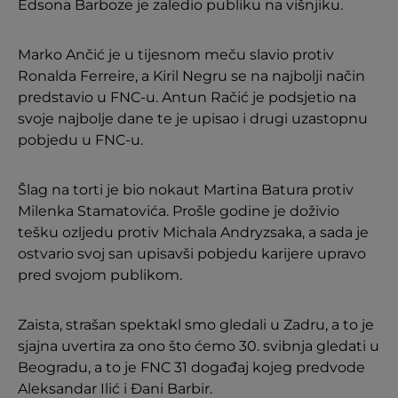
Edsona Barboze je zaledio publiku na višnjiku.
Marko Ančić je u tijesnom meču slavio protiv
Ronalda Ferreire, a Kiril Negru se na najbolji način
predstavio u FNC-u. Antun Račić je podsjetio na
svoje najbolje dane te je upisao i drugi uzastopnu
pobjedu u FNC-u.
Šlag na torti je bio nokaut Martina Batura protiv
Milenka Stamatovića. Prošle godine je doživio
tešku ozljedu protiv Michala Andryzsaka, a sada je
ostvario svoj san upisavši pobjedu karijere upravo
pred svojom publikom.
Zaista, strašan spektakl smo gledali u Zadru, a to je
sjajna uvertira za ono što ćemo 30. svibnja gledati u
Beogradu, a to je FNC 31 događaj kojeg predvode
Aleksandar Ilić i Đani Barbir.