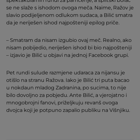
spektakularnih rundi za pamćenje, a splitski borac
se ne slaže s ishodom ovoga meča. Naime, Ražov je
slavio podijeljenom odlukom sudaca, a Bilić smatra
da je neriješen ishod najpošteniji epilog priče.
– Smatram da nisam izgubio ovaj meč. Realno, ako
nisam pobijedio, neriješen ishod bi bio najpošteniji
– izjavio je Bilić u objavi na jednoj Facebook grupi.
Pet rundi sulude razmjene udaraca za nijansu je
otišlo na stranu Ražova. Iako je Bilić tri puta bacao
u nokdaun mladog Zadranina, po sucima, to nije
bilo dovoljno za pobjedu. Ante Bilić, a vjerojatno i
mnogobrojni fanovi, priželjkuju revanš ovoga
dvojca koji je potpuno zapalio publiku na Višnjiku.