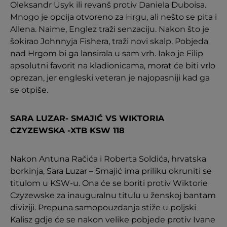
Oleksandr Usyk ili revanš protiv Daniela Duboisa.
Mnogo je opcija otvoreno za Hrgu, ali nešto se pita i
Allena. Naime, Englez traži senzaciju. Nakon što je
šokirao Johnnyja Fishera, traži novi skalp. Pobjeda
nad Hrgom bi ga lansirala u sam vrh. Iako je Filip
apsolutni favorit na kladionicama, morat će biti vrlo
oprezan, jer engleski veteran je najopasniji kad ga
se otpiše.
SARA LUZAR- SMAJIĆ VS WIKTORIA
CZYZEWSKA -XTB KSW 118
Nakon Antuna Račića i Roberta Soldića, hrvatska
borkinja, Sara Luzar – Smajić ima priliku okruniti se
titulom u KSW-u. Ona će se boriti protiv Wiktorie
Czyzewske za inauguralnu titulu u ženskoj bantam
diviziji. Prepuna samopouzdanja stiže u poljski
Kalisz gdje će se nakon velike pobjede protiv Ivane