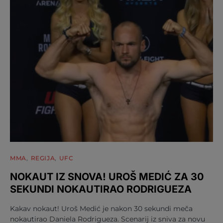
MMA
REGIJA
UFC
NOKAUT IZ SNOVA! UROŠ MEDIĆ ZA 30
SEKUNDI NOKAUTIRAO RODRIGUEZA
Kakav nokaut! Uroš Medić je nakon 30 sekundi meča
nokautirao Daniela Rodrigueza. Scenarij iz sniva za novu