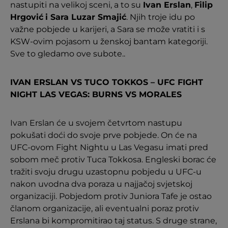
nastupiti na velikoj sceni, a to su
Ivan Erslan
,
Filip
Hrgović
i Sara Luzar Smajić
. Njih troje idu po
važne pobjede u karijeri, a Sara se može vratiti i s
KSW-ovim pojasom u ženskoj bantam kategoriji.
Sve to gledamo ove subote..
IVAN ERSLAN VS TUCO TOKKOS – UFC FIGHT
NIGHT LAS VEGAS: BURNS VS MORALES
Ivan Erslan će u svojem četvrtom nastupu
pokušati doći do svoje prve pobjede. On će na
UFC-ovom Fight Nightu u Las Vegasu imati pred
sobom meč protiv Tuca Tokkosa. Engleski borac će
tražiti svoju drugu uzastopnu pobjedu u UFC-u
nakon uvodna dva poraza u najjačoj svjetskoj
organizaciji. Pobjedom protiv Juniora Tafe je ostao
članom organizacije, ali eventualni poraz protiv
Erslana bi kompromitirao taj status. S druge strane,