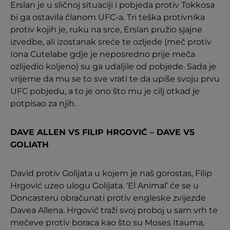
Erslan je u sličnoj situaciji i pobjeda protiv Tokkosa
bi ga ostavila članom UFC-a. Tri teška protivnika
protiv kojih je, ruku na srce, Erslan pružio sjajne
izvedbe, ali izostanak sreće te ozljede (meč protiv
Iona Cutelabe gdje je neposredno prije meča
ozlijedio koljeno) su ga udaljile od pobjede. Sada je
vrijeme da mu se to sve vrati te da upiše svoju prvu
UFC pobjedu, a to je ono što mu je cilj otkad je
potpisao za njih.
DAVE ALLEN VS FILIP HRGOVIĆ – DAVE VS
GOLIATH
David protiv Golijata u kojem je naš gorostas, Filip
Hrgović uzeo ulogu Golijata. ‘El Animal’ će se u
Doncasteru obračunati protiv engleske zvijezde
Davea Allena. Hrgović traži svoj proboj u sam vrh te
mečeve protiv boraca kao što su Moses Itauma,