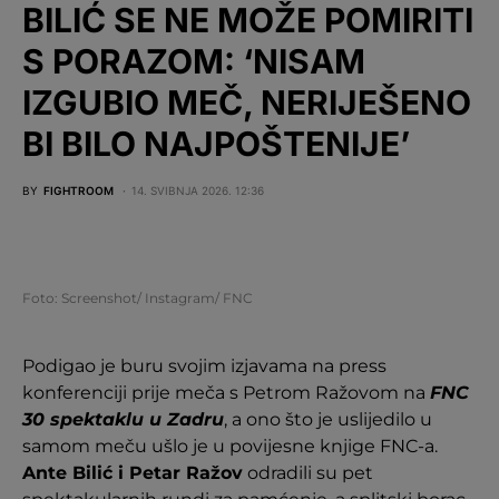
BILIĆ SE NE MOŽE POMIRITI
S PORAZOM: ‘NISAM
IZGUBIO MEČ, NERIJEŠENO
BI BILO NAJPOŠTENIJE’
BY
FIGHTROOM
14. SVIBNJA 2026. 12:36
Foto: Screenshot/ Instagram/ FNC
Podigao je buru svojim izjavama na press
konferenciji prije meča s Petrom Ražovom na
FNC
30 spektaklu u Zadru
, a ono što je uslijedilo u
samom meču ušlo je u povijesne knjige FNC-a.
Ante Bilić i Petar Ražov
odradili su pet