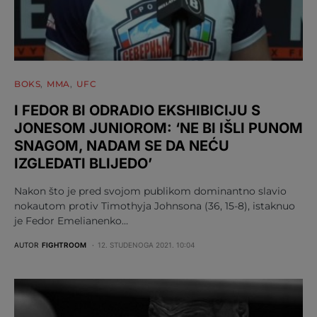
BOKS
MMA
UFC
I FEDOR BI ODRADIO EKSHIBICIJU S
JONESOM JUNIOROM: ‘NE BI IŠLI PUNOM
SNAGOM, NADAM SE DA NEĆU
IZGLEDATI BLIJEDO’
Nakon što je pred svojom publikom dominantno slavio
nokautom protiv Timothyja Johnsona (36, 15-8), istaknuo
je Fedor Emelianenko…
AUTOR
FIGHTROOM
12. STUDENOGA 2021. 10:04