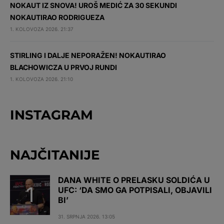
NOKAUT IZ SNOVA! UROŠ MEDIĆ ZA 30 SEKUNDI
NOKAUTIRAO RODRIGUEZA
1. KOLOVOZA 2026. 21:37
STIRLING I DALJE NEPORAŽEN! NOKAUTIRAO
BLACHOWICZA U PRVOJ RUNDI
1. KOLOVOZA 2026. 21:10
INSTAGRAM
NAJČITANIJE
DANA WHITE O PRELASKU SOLDIĆA U
UFC: ‘DA SMO GA POTPISALI, OBJAVILI
BI’
31. SRPNJA 2026. 13:05