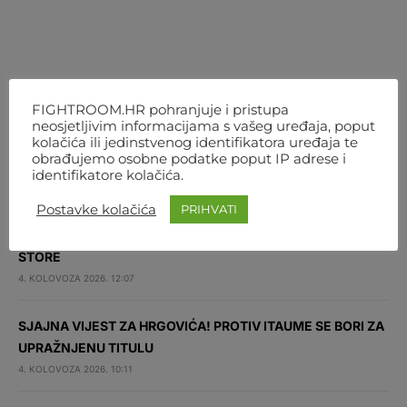
NAJNOVIJE
FIGHTROOM.HR pohranjuje i pristupa
neosjetljivim informacijama s vašeg uređaja, poput
kolačića ili jedinstvenog identifikatora uređaja te
VELIKI SKOK UROŠA MEDIĆA NAKON POBJEDE U
obrađujemo osobne podatke poput IP adrese i
BEOGRADU: DESETI JE VELTERAŠ SVIJETA
identifikatore kolačića.
4. KOLOVOZA 2026. 16:11
Postavke kolačića
PRIHVATI
NEMA VIŠE ČEKANJA! OD 1. RUJNA ONLINE JE FNC-OV
STORE
4. KOLOVOZA 2026. 12:07
SJAJNA VIJEST ZA HRGOVIĆA! PROTIV ITAUME SE BORI ZA
UPRAŽNJENU TITULU
4. KOLOVOZA 2026. 10:11