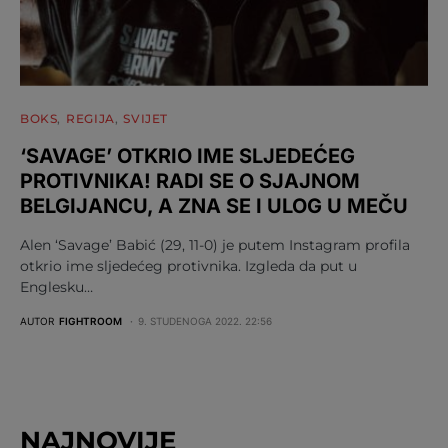
BOKS
REGIJA
SVIJET
‘SAVAGE’ OTKRIO IME SLJEDEĆEG
PROTIVNIKA! RADI SE O SJAJNOM
BELGIJANCU, A ZNA SE I ULOG U MEČU
Alen ‘Savage’ Babić (29, 11-0) je putem Instagram profila
otkrio ime sljedećeg protivnika. Izgleda da put u
Englesku…
AUTOR
FIGHTROOM
9. STUDENOGA 2022. 22:56
NAJNOVIJE